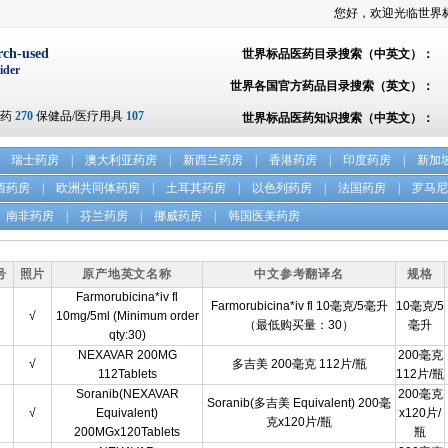
您好，欢迎光临世界
rch-used
世界标品医药目录搜索（中英文）：
ider
世界各国官方药品目录搜索（英文）：
方药
270
保健品/医疗用具
107
世界标品医药知识搜索（中英文）：
瑞士药房
|
澳大利亚药房
|
新西兰药房
|
香港药房
|
印度药房
|
新加
西药房
|
欧洲共同体药房
|
土耳其药房
|
以色列药房
|
法国药房
|
罗马尼
南非药房
|
芬兰药房
|
挪威药房
|
韩国医美药房
号
照片
原产地英文名称
中文参考翻译名
规格
Farmorubicina*iv fl
Farmorubicina*iv fl 10毫克/5毫升
10毫克/5
√
10mg/5ml (Minimum order
（最低购买量：30）
毫升
qty:30)
NEXAVAR 200MG
200毫克
√
多吉美 200毫克 112片/瓶
112Tablets
112片/瓶
Soranib(NEXAVAR
200毫克
Soranib(多吉美 Equivalent) 200毫
√
Equivalent)
x120片/
克x120片/瓶
200MGx120Tablets
瓶