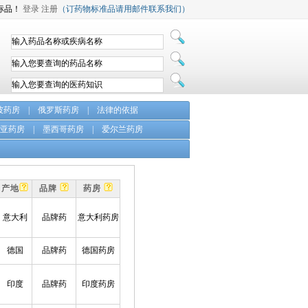
标品！
登录
注册
（订药物标准品请用邮件联系我们）
坡药房
|
俄罗斯药房
|
法律的依据
亚药房
|
墨西哥药房
|
爱尔兰药房
产地
品牌
药房
意大利
品牌药
意大利药房
德国
品牌药
德国药房
印度
品牌药
印度药房