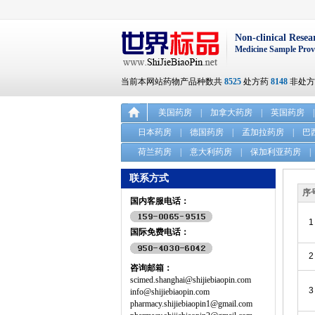
Non-clinical Resea
Medicine Sample Prov
当前本网站药物产品种数共
8525
处方药
8148
非处
美国药房
|
加拿大药房
|
英国药房
|
日本药房
|
德国药房
|
孟加拉药房
|
巴
荷兰药房
|
意大利药房
|
保加利亚药房
|
联系方式
序
国内客服电话：
1
国际免费电话：
2
咨询邮箱：
scimed.shanghai@shijiebiaopin.com
3
info@shijiebiaopin.com
pharmacy.shijiebiaopin1@gmail.com