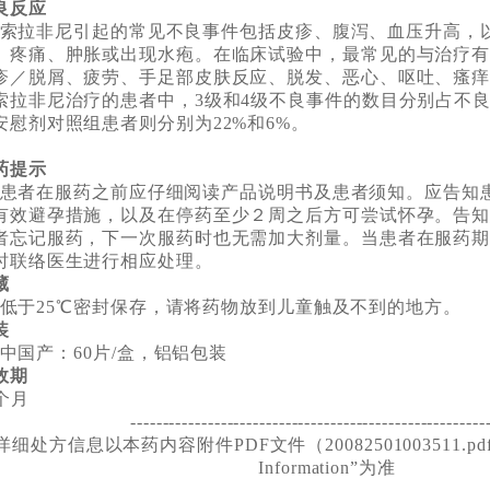
良反应
拉非尼引起的常见不良事件包括皮疹、腹泻、血压升高，
、疼痛、肿胀或出现水疱。在临床试验中，最常见的与治疗
疹／脱屑、疲劳、手足部皮肤反应、脱发、恶心、呕吐、瘙
索拉非尼治疗的患者中，3级和4级不良事件的数目分别占不良
安慰剂对照组患者则分别为22%和6%。
药提示
者在服药之前应仔细阅读产品说明书及患者须知。应告知
有效避孕措施，以及在停药至少２周之后方可尝试怀孕。告
者忘记服药，下一次服药时也无需加大剂量。当患者在服药
时联络医生进行相应处理。
藏
于25℃密封保存，请将药物放到儿童触及不到的地方。
装
国产：60片/盒，铝铝包装
效期
0个月
-------------------------------------------------------
详细处方信息以本药内容附件PDF文件（20082501003511.pd
Information”为准