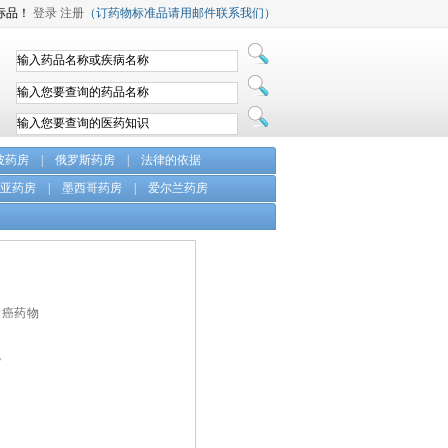
标品！
登录
注册
（订药物标准品请用邮件联系我们）
坡药房
|
俄罗斯药房
|
法律的依据
亚药房
|
墨西哥药房
|
爱尔兰药房
肾癌药物
瓶