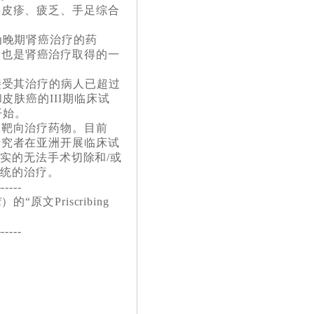
泻、皮疹、疲乏、手足综合
作为晚期肾癌治疗的药
，也是肾癌治疗取得的一
已接受其治疗的病人已超过
和皮肤癌的III期临床试
开始。
点的靶向治疗药物。目前
要研究者在亚洲开展临床试
实的无法手术切除和/或
系统的治疗。
------
f）的“
原文Priscribing
------