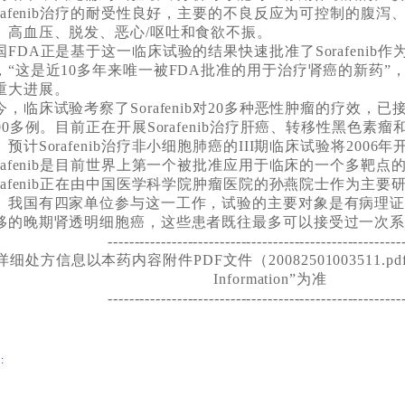
orafenib治疗的耐受性良好，主要的不良反应为可控制的腹
、高血压、脱发、恶心/呕吐和食欲不振。
国FDA正是基于这一临床试验的结果快速批准了Sorafenib
，“这是近10多年来唯一被FDA批准的用于治疗肾癌的新药”
重大进展。
今，临床试验考察了Sorafenib对20多种恶性肿瘤的疗效，
000多例。目前正在开展Sorafenib治疗肝癌、转移性黑色素瘤
。预计Sorafenib治疗非小细胞肺癌的III期临床试验将2006年
orafenib是目前世界上第一个被批准应用于临床的一个多靶
orafenib正在由中国医学科学院肿瘤医院的孙燕院士作为主
。我国有四家单位参与这一工作，试验的主要对象是有病理证
移的晚期肾透明细胞癌，这些患者既往最多可以接受过一次
-------------------------------------------------------
详细处方信息以本药内容附件PDF文件（20082501003511.pd
Information”为准
-----
--------------------------------------------------
: