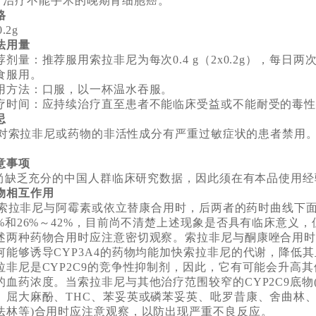
疗不能手术的晚期肾细胞癌。
格
.2g
法用量
荐剂量：推荐服用索拉非尼为每次0.4 g（2x0.2g），每日
食服用。
用方法：口服，以一杯温水吞服。
疗时间：应持续治疗直至患者不能临床受益或不能耐受的毒
忌
索拉非尼或药物的非活性成分有严重过敏症状的患者禁用
意事项
缺乏充分的中国人群临床研究数据，因此须在有本品使用经
物相互作用
拉非尼与阿霉素或依立替康合用时，后两者的药时曲线下面积
1%和26%～42%，目前尚不清楚上述现象是否具有临床意义
述两种药物合用时应注意密切观察。索拉非尼与酮康唑合用
何能够诱导CYP3A4的药物均能加快索拉非尼的代谢，降低
拉非尼是CYP2C9的竞争性抑制剂，因此，它有可能会升高其他
的血药浓度。当索拉非尼与其他治疗范围较窄的CYP2C9底物
、屈大麻酚、THC、苯妥英或磷苯妥英、吡罗昔康、舍曲林
法林等)合用时应注意观察，以防出现严重不良反应。