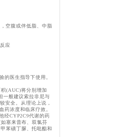
两次，空腹或伴低脂、中脂
性反应
。
验的医生指导下使用。
(AUC)将分别增加
，但一般建议索拉非尼与
时较安全。从理论上说，
其血药浓度和临床疗效。
经CYP2C9代谢的药
(如塞来昔布、双氯芬
、甲苯磺丁脲、托吡酯和