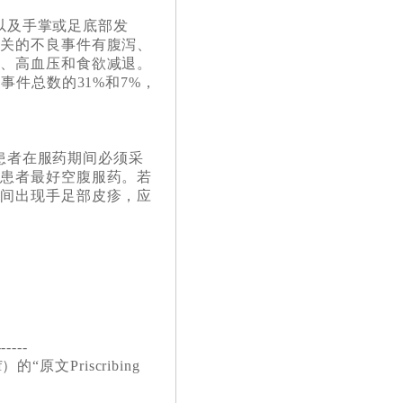
以及手掌或足底部发
有关的不良事件有腹泻、
痒、高血压和食欲减退。
事件总数的31%和7%，
患者在服药期间必须采
知患者最好空腹服药。若
期间出现手足部皮疹，应
------
f）的“
原文Priscribing