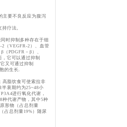
的主要不良反应为腹泻
支持疗法。
同时抑制多种存在于细
（VEGFR-2）、血管
β（PDGFR－β）、
方面，它可以通过抑制
，它又可通过抑制
胞的生长.
；高脂饮食可使索拉非
半衰期约为25~48小
P3A4进行氧化代谢，
8种代谢产物，其中5种
以原形物（占总剂量
（占总剂量19%）随尿