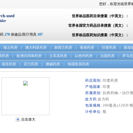
您好，欢迎光临世界
rch-used
世界标品医药目录搜索（中英文）：
ider
世界各国官方药品目录搜索（英文）：
方药
270
保健品/医疗用具
107
世界标品医药知识搜索（中英文）：
瑞士药房
|
澳大利亚药房
|
新西兰药房
|
香港药房
|
印度药房
|
新加
西药房
|
欧洲共同体药房
|
土耳其药房
|
以色列药房
|
法国药房
|
罗马尼
南非药房
|
芬兰药房
|
挪威药房
|
韩国医美药房
药店国别:
印度药房
产地国家:
印度
所属类别
: 抗癌药物->治疗
处方药:
处方药
包装规格:
200毫克x120片/
计价单位:
瓶
点击放大