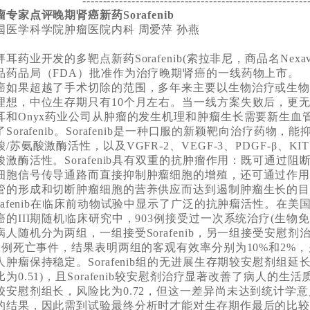
-----
--------------------------------------------------
瘤专家点评晚期肾癌新药Sorafenib
国医学科学院肿瘤医院内科 周爱萍 孙燕
拜耳药业开发的多靶点新药Sorafenib(索拉非尼，商品名Nexava
品药品局（FDA）批准作为治疗晚期肾癌的一线药物上市。
癌如果超越了手术切除的范围，多年来主要以生物治疗或生
理想，中位生存期只有10个月左右。当一线方案失败后，更
耳和Onyx药业公司从肿瘤的发生机理和肿瘤生长需要新生血
Sorafenib。Sorafenib是一种口服的新颖靶向治疗药物，能抑
酸/苏氨酸激酶活性，以及VGFR-2、VEGF-3、PDGF-β、KI
酸激酶活性。Sorafenib具有双重的抗肿瘤作用：既可通过阻断由
细胞信号传导通路而直接抑制肿瘤细胞的增殖，还可通过作用于
管的形成和切断肿瘤细胞的营养供应而达到遏制肿瘤生长的
orafenib在临床前动物试验中显示了广泛的抗肿瘤活性。在
癌的III期随机临床研究中，903例接受过一次系统治疗(生物
病人随机分为两组，一组接受Sorafenib，另一组接受安慰
22例死亡事件，结果表明两组的客观有效率分别为10%和2%，另
人肿瘤保持稳定。Sorafenib组的无进展生存期较安慰剂组延长一倍
比为0.51)，且Sorafenib较安慰剂治疗显著改善了病人的生活质量
较安慰剂组长，风险比为0.72，但这一差异尚未达到统计学
的结果，因此需到试验最终分析时才能对生存期作最后的比