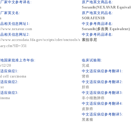
厂家中文参考译名:
原产地英文商品名:
a
Soranib(NEXAVAR Equivale
厂家英文名:
原产地英文药品名:
a
SORAFENIB
品相关信息网址1:
中文参考商品译名:
://www.nexavar.com
Soranib(多吉美 Equivalent
品相关信息网址2:
中文参考药品译名:
://www.accessdata.fda.gov/scripts/cder/onctools/s
索拉非尼
ary.cfm?ID=351
地国家批准上市年份:
临床试验期:
5/12/20
完成
适应病症1:
中文适应病症参考翻译1:
l cell carcinoma
肾癌
适应病症2:
中文适应病症参考翻译2:
cer
肝癌
适应病症3:
中文适应病症参考翻译3:
cinoma
非小细胞肺癌
中文适应病症参考翻译4:
皮肤癌
中文适应病症参考翻译5:
黑素瘤