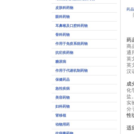
皮肤科药物
药品
眼科药物
耳鼻喉及口腔科药物
骨科药物
药
作用于免疫系统药物
商
通
抗疟疾药物
英文
糖尿病
英文
作用于代谢机制药物
汉语
保健药品
成
急性疾病
化学
盐
美容药物
实验
妇科药物
分
性
肾移植
本
动物用药
适
抗病毒药物