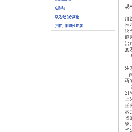
治
规
造影剂
0
罕见病治疗药物
用
推
肝脏、胆囊性疾病
饮
服
治
禁
对
注
尚
药
索
2
上
任
索
物
酸
华