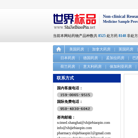
Non-clinical Resea
Medicine Sample Prov
当前本网站药物产品种数共
8525
处方药
8148
非处
美国药房
|
加拿大药房
|
英国药房
|
日本药房
|
德国药房
|
孟加拉药房
|
巴
荷兰药房
|
意大利药房
|
保加利亚药房
|
联系方式
国内客服电话：
国际免费电话：
咨询邮箱：
scimed.shanghai@shijiebiaopin.com
info@shijiebiaopin.com
pharmacy.shijiebiaopin1@gmail.com