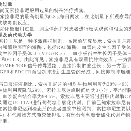
物过量
无索拉非尼服用过量的特殊治疗措施。
拉非尼的最高剂量为0.8 g每日两次，在此剂量下所观察导
皮肤毒副反应。
怀疑服用过量，则应停药并对患者进行密切观察和相应的
理及药代动力学
拉非尼是一种多激酶抑制剂。临床前研究显示，索拉非尼能
内和细胞表面的激酶，包括RAF激酶、血管内皮生长因子受体-2
皮生长因子受体-3（VEGFR-3）、血小板衍生生长因子受体－
IT和FLT-3。由此可见，索拉非尼具有双重抗肿瘤效应，一
AF/MEK/ERK信号传导通路，直接抑制肿瘤生长；另一方面
EGFR和PDGFR而阻断肿瘤新生血管的形成，间接抑制肿瘤细
口服溶液相比，索拉非尼片的相对生物利用度为38%~49%
生物利用度降低29%。索拉非尼达峰时间约为3小时，平均消除
，血浆蛋白结合率为99.5%。索拉非尼主要通过肝脏代谢酶CY
及通过UGT1A9进行葡萄糖苷酸化代谢。目前已知索拉非尼有
在索拉非尼达到稳态后的患者血浆中检测到。索拉非尼主要
1%）和代谢物方式随粪便排泄，有部分葡萄糖苷酸化代谢产物
排泄。