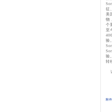
S
征
美
物
个
至
4
验
S
S
验
转
附件