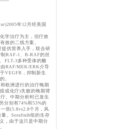
------
r)2005年12月经美国
物化学治疗为主，但疗效
无有效的二线方案。
管提供营养入手，联合研
制RAF-1、B-RAF的丝
T、FLT-3多种受体的酪
RAF/MEK/ERK介导
VEGFR，抑制新生
目的。
美国和欧洲进行的治疗晚期
免疫或化疗)失败的晚期肾
剂治疗。中期分析时已发生
分别有74%和53%的
(5.8vs2.8个月，风
。Sorafinib组的生存
意义，由于这只是中期分
较。