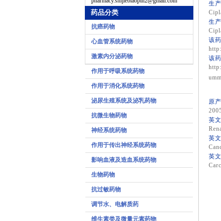
pharmacy.shijiebiaopin2@gmail.com
生产
药品分类
Cipl
生产
抗癌药物
Cipl
该药
心血管系统药物
http
激素内分泌药物
该药
http
作用于呼吸系统药物
umm
作用于消化系统药物
泌尿生殖系统及泌乳药物
原产
200
抗微生物药物
英文
Rena
神经系统药物
英文
作用于传出神经系统药物
Can
英文
影响血液及造血系统药物
Car
生物药物
抗过敏药物
调节水、电解质药
维生素类及微量元素药物