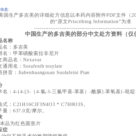
信息:
美国生产多吉美的
详细
处方信息以本药内容附件PDF文件（200825
的“
原文Priscribing Information”为准
--------------------------------------------------------
中国生产的多吉美的部分中文处方资料（仅
品名称
品名：多吉美
用名：甲苯磺酸索拉非尼片
商品名：Nexavar
通用名：Sorafenib tosylate
拼音：Jiabenhuangsuan Suolafeini Pian
分
名：4-{4-[3-（4-氯-3-三氟甲基-苯基）-酰脲]-苯氧基}-吡
。
式：C21H16ClF3N4O3 * C7H8O3S。
子量：637.0克/摩尔。
状
品为红色圆形片
应症