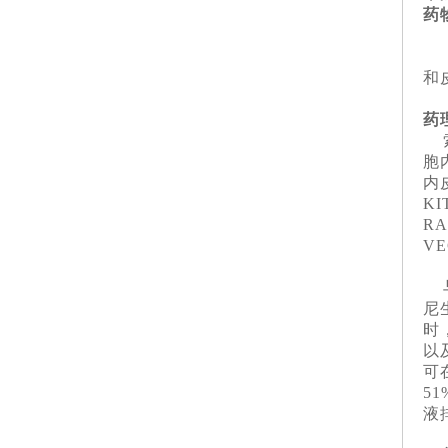
药
尚
索
和
如
药
索
胞
内
K
R
V
与
尼
时
以
可
5
液