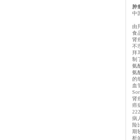
肿
中
由
食
肾
不
拜
制了
氨
氨
的
血
S
肾
癌
2
病
险
期
析