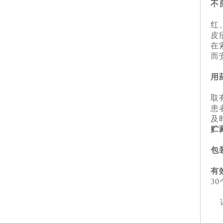
不
索
红
皮
在
而
用
患
取
患
及
贮
低
包
中
有
3