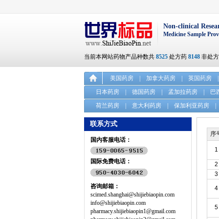
Non-clinical Resea
Medicine Sample Prov
当前本网站药物产品种数共
8525
处方药
8148
非处
美国药房
|
加拿大药房
|
英国药房
|
日本药房
|
德国药房
|
孟加拉药房
|
巴
荷兰药房
|
意大利药房
|
保加利亚药房
|
联系方式
序
国内客服电话：
1
国际免费电话：
2
3
咨询邮箱：
4
scimed.shanghai@shijiebiaopin.com
info@shijiebiaopin.com
5
pharmacy.shijiebiaopin1@gmail.com