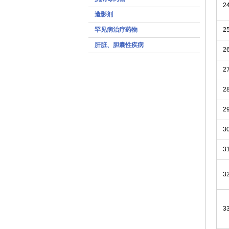
2
造影剂
罕见病治疗药物
2
肝脏、胆囊性疾病
2
2
2
2
3
3
3
3