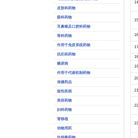
1
皮肤科药物
眼科药物
1
耳鼻喉及口腔科药物
1
骨科药物
作用于免疫系统药物
1
抗疟疾药物
1
糖尿病
1
作用于代谢机制药物
2
保健药品
2
急性疾病
美容药物
2
妇科药物
肾移植
2
动物用药
抗病毒药物