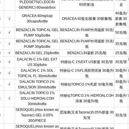
4
PLEDGETS(CLEOCIN
60药签/盒
盒
GENERIC) 60swab/box
40毫克/
ORACEA 40mg/cap
5
√
ORACEA 40毫克/胶囊 30胶囊/瓶
胶囊 30
30caps/bottle
胶囊/瓶
BENZACLIN TOPICAL GEL
BENZACLIN PUMP外用凝胶 50克/
6
√
50克/瓶
PUMP 50g/bottle
瓶
BENZACLIN TOPICAL GEL
BENZACLIN PUMP外用凝胶 35克/
7
√
35克/瓶
PUMP 35g/bottle
瓶
8
√
BENZACLIN GEL 25g/bottle
BENZACLIN凝胶 25克/瓶
25克/瓶
DALACIN-C 1% GEL EXT
9
√
特丽仙-C 1%EXT US胶凝 30克/管
30克/管
US 30g/tube
DALACIN-C 1% SOL
特丽仙-C 1%FL局部用溶液 30毫升/
30毫升/
0
√
TOPICAL FL 30mls/bottle
瓶
瓶
DALACIN TOPICO 1%
30毫升/
1
√
特丽仙TOPICO 1%乳胶 30毫升/瓶
EMULSION 30mls/bottle
瓶
DALACIN TOPICO 1%
特丽仙TOPICO 1% HIDROALCOH
30毫升/
2
√
SOLU HIDROALCOH
溶液 30毫升/瓶
瓶
30mls/bottle
SEROQUEL(Also known as
思瑞康(又名Tazorac)0.05%胶凝 30
3
Tazorac) GEL 0.05%
30克/支
克/支
30G/PIECE
SEROQUEL(Also known as