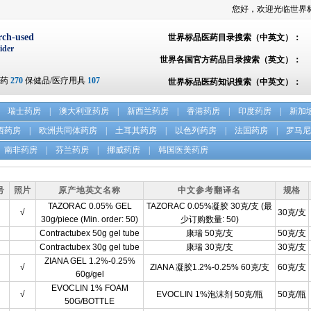
您好，欢迎光临世界
rch-used
世界标品医药目录搜索（中英文）：
ider
世界各国官方药品目录搜索（英文）：
方药
270
保健品/医疗用具
107
世界标品医药知识搜索（中英文）：
瑞士药房
|
澳大利亚药房
|
新西兰药房
|
香港药房
|
印度药房
|
新加
西药房
|
欧洲共同体药房
|
土耳其药房
|
以色列药房
|
法国药房
|
罗马尼
南非药房
|
芬兰药房
|
挪威药房
|
韩国医美药房
号
照片
原产地英文名称
中文参考翻译名
规格
TAZORAC 0.05% GEL
TAZORAC 0.05%凝胶 30克/支 (最
√
30克/支
30g/piece (Min. order: 50)
少订购数量: 50)
Contractubex 50g gel tube
康瑞 50克/支
50克/支
Contractubex 30g gel tube
康瑞 30克/支
30克/支
ZIANA GEL 1.2%-0.25%
√
ZIANA 凝胶1.2%-0.25% 60克/支
60克/支
60g/gel
EVOCLIN 1% FOAM
√
EVOCLIN 1%泡沫剂 50克/瓶
50克/瓶
50G/BOTTLE