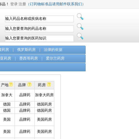
标品！
登录
注册
（订药物标准品请用邮件联系我们）
坡药房
|
俄罗斯药房
|
法律的依据
亚药房
|
墨西哥药房
|
爱尔兰药房
产地
品牌
药房
加拿大
品牌药
加拿大药房
德国
品牌药
德国药房
德国
品牌药
德国药房
美国
品牌药
美国药房
美国
品牌药
美国药房