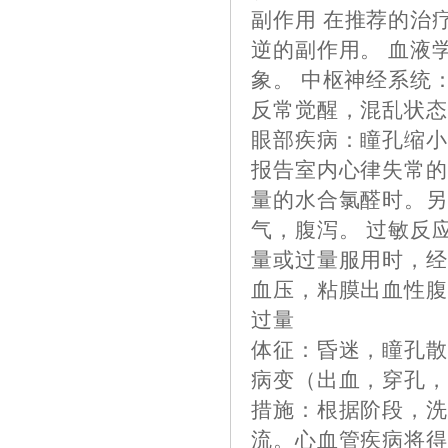
副作用
在推荐的治
逆的副作用。 血液
象。 中枢神经系统
反常觉醒，混乱状
眼部疾病：瞳孔缩小
报告室内心律失常
量的水合氯醛时。另
气，腹泻。 过敏反
量或过量服用时，经
血压，粘膜出血性
过量
体征：昏迷，瞳孔
病变（出血，穿孔
措施：根据阶段，
流。心血管疾病将