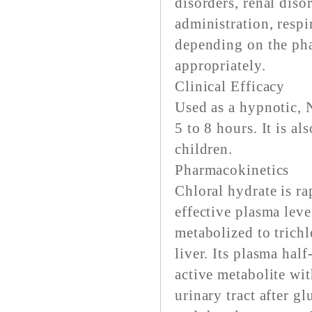
disorders, renal diso
administration, resp
depending on the pha
appropriately.
Clinical Efficacy
Used as a hypnotic, N
5 to 8 hours. It is a
children.
Pharmacokinetics
Chloral hydrate is ra
effective plasma leve
metabolized to trich
liver. Its plasma half
active metabolite wit
urinary tract after g