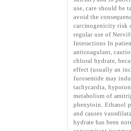
use, care should be t
avoid the consequenc
carcinogenicity risk 
regular use of Nervif
Interactions In patie
anticoagulant, cauti
chloral hydrate, beca
effect (usually an inc
furosemide may induc
tachycardia, hypoton
metabolism of amitrip
phenytoin. Ethanol po
and causes vasodilata
hydrate has been not