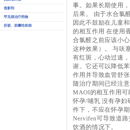
事。如果长期使用
造影剂
后果。 由于水合氯
罕见病治疗药物
因此不鼓励在儿童和婴
肝脏、胆囊性疾病
的相互作用 在使用
合氯醛之前应该小
这种效果）。 与呋
有红斑，心动过速，
谢。它还可以降低苯
作用并导致血管舒张
随治疗期间已经注意
MAOI的相互作用
怀孕/哺乳
没有孕妇
件下，不应在怀孕期
Nervifen可导
饮酒的情况下。