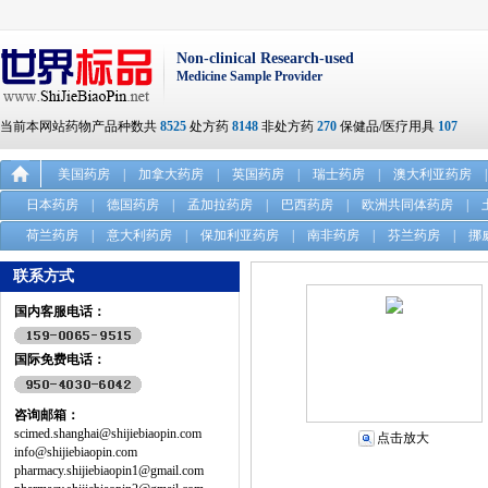
Non-clinical Research-used
Medicine Sample Provider
当前本网站药物产品种数共
8525
处方药
8148
非处方药
270
保健品/医疗用具
107
美国药房
|
加拿大药房
|
英国药房
|
瑞士药房
|
澳大利亚药房
|
日本药房
|
德国药房
|
孟加拉药房
|
巴西药房
|
欧洲共同体药房
|
荷兰药房
|
意大利药房
|
保加利亚药房
|
南非药房
|
芬兰药房
|
挪
联系方式
国内客服电话：
国际免费电话：
咨询邮箱：
scimed.shanghai@shijiebiaopin.com
点击放大
info@shijiebiaopin.com
pharmacy.shijiebiaopin1@gmail.com