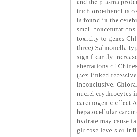
and the plasma prote
trichloroethanol is o
is found in the cereb
small concentrations 
toxicity to genes Chl
three) Salmonella typ
significantly increa
aberrations of Chine
(sex-linked recessive
inconclusive. Chlora
nuclei erythrocytes 
carcinogenic effect 
hepatocellular carci
hydrate may cause fa
glucose levels or in