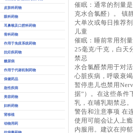
催眠：通常的剂量是睡
皮肤科药物
克水合氯醛）。 镇静
眼科药物
大单次或每日推荐剂量
耳鼻喉及口腔科药物
儿童
骨科药物
催眠：睡前常用剂量为3
作用于免疫系统药物
25毫克/千克，白天
抗疟疾药物
禁忌
糖尿病
水合氯醛禁用于对
作用于代谢机制药物
心脏疾病，呼吸衰竭
保健药品
暂停患儿也禁用Ner
急性疾病
据”）。在这些条件
美容药物
乳，在哺乳期禁忌
妇科药物
警告和注意事项
在连
肾移植
使用可能会让人上瘾。
动物用药
内服用。建议在抑
抗病毒药物