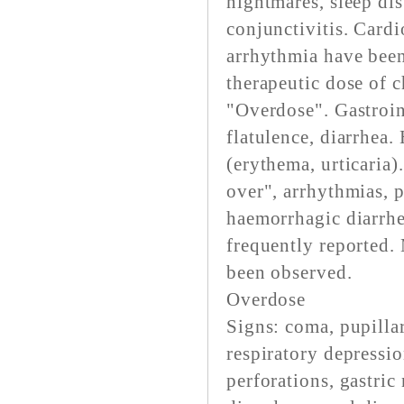
nightmares, sleep dis
conjunctivitis. Cardi
arrhythmia have been
therapeutic dose of c
"Overdose". Gastroint
flatulence, diarrhea.
(erythema, urticaria)
over", arrhythmias, 
haemorrhagic diarrhe
frequently reported.
been observed.
Overdose
Signs: coma, pupillar
respiratory depressio
perforations, gastric