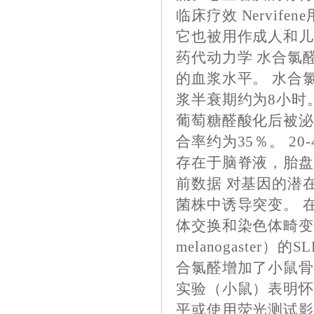
临床疗效
Nervif
它也被用作成人和
药代动力学
水合氯
的血浆水平。 水合
浆半衰期约为8小时
葡萄糖醛酸化后被泌
合率约为35％。 2
存在于脑脊液，胎盘
前数据 对基因的潜
菌株中诱导突变。 
体交换和染色体畸变显著
melanogaste
合氯醛增加了小鼠骨
实验（小鼠）表明怀
平或使用荧光测试