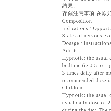
结果。
存储注意事项
在原
Composition
Indications / Opport
States of nervous ex
Dosage / Instruction
Adults
Hypnotic: the usual d
bedtime (ie 0.5 to 1 
3 times daily after 
recommended dose is
Children
Hypnotic: the usual 
usual daily dose of 2
during the day. The