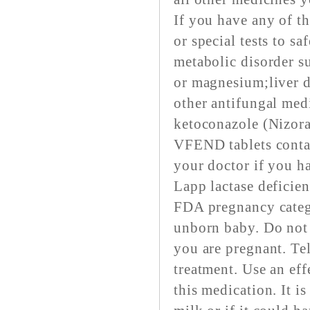
If you have any of t
or special tests to 
metabolic disorder s
or magnesium;liver di
other antifungal med
ketoconazole (Nizora
VFEND tablets contai
your doctor if you ha
Lapp lactase deficie
FDA pregnancy categ
unborn baby. Do not
you are pregnant. Te
treatment. Use an eff
this medication. It i