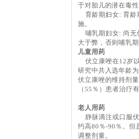
于对胎儿的潜在毒
育龄期妇女: 育龄
施。
哺乳期妇女: 尚无
大于弊，否则哺乳
儿童用药
伏立康唑在12岁
研究中共入选年龄为1
伏立康唑的维持剂量，
（55％）患者治疗
老人用药
静脉滴注或口服伏
约高80％-90％
调整剂量。