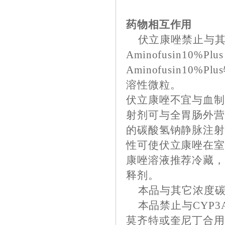
药物相互作用
伏立康唑禁止与其
Aminofusin1
Aminofusin1
溶性微粒。
伏立康唑不宜与血
射剂可与全胃肠外营
的碳酸氢钠静脉注
性可使伏立康唑在室
康唑溶液推荐冷藏，
释剂。
本品与其它浓度碳
本品禁止与CYP3
莫齐特或奎尼丁合