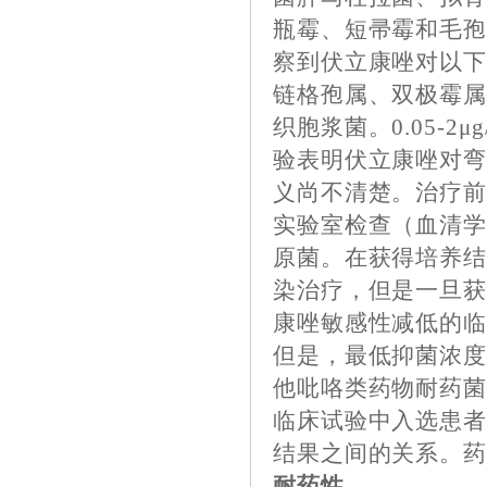
瓶霉、短帚霉和毛
察到伏立康唑对以
链格孢属、双极霉属、支孢
织胞浆菌。0.05-
验表明伏立康唑对
义尚不清楚。治疗
实验室检查（血清
原菌。在获得培养
染治疗，但是一旦
康唑敏感性减低的
但是，最低抑菌浓
他吡咯类药物耐药
临床试验中入选患
结果之间的关系。
耐药性