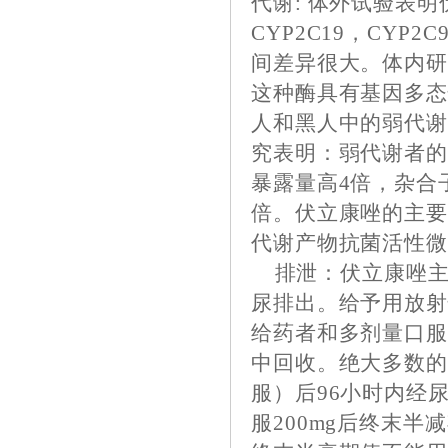
代谢: 体外试验表明
CYP2C19，CYP
间差异很大。体内研
这种酶具有基因多态
人和黑人中的弱代谢
究表明：弱代谢者的
暴露量高4倍，杂合
倍。伏立康唑的主要
代谢产物抗菌活性
排泄：伏立康唑主
尿排出。给予用放
给药者和多剂量口服
中回收。绝大多数的
服）后96小时内经
服200mg后终末