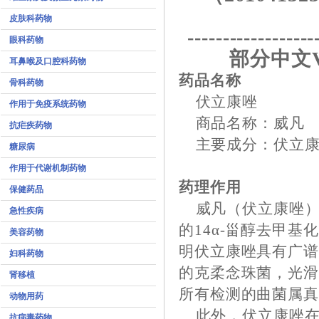
皮肤科药物
------------------
眼科药物
部分中文
耳鼻喉及口腔科药物
药品名称
骨科药物
伏立康唑
作用于免疫系统药物
商品名称：威凡
抗疟疾药物
主要成分：伏立康
糖尿病
作用于代谢机制药物
药理作用
保健药品
威凡（伏立康唑）的
急性疾病
的14α-甾醇去甲
美容药物
明伏立康唑具有广
妇科药物
的克柔念珠菌，光
肾移植
所有检测的曲菌属
动物用药
此外，伏立康唑在
抗病毒药物