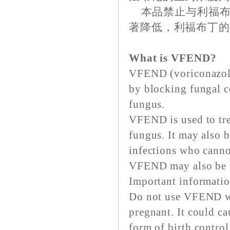
本品禁止与利福布
著降低，利福布丁
What is VFEND?
VFEND (voriconazole)
by blocking fungal ce
fungus.
VFEND is used to trea
fungus. It may also b
infections who cannot
VFEND may also be us
Important informat
Do not use VFEND wi
pregnant. It could c
form of birth contro