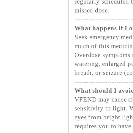
regularly scheduled 
missed dose.
------------------------
What happens if I 
Seek emergency medic
much of this medicin
Overdose symptoms m
watering, enlarged pu
breath, or seizure (c
------------------------
What should I avoi
VFEND may cause cha
sensitivity to light.
eyes from bright ligh
requires you to have 