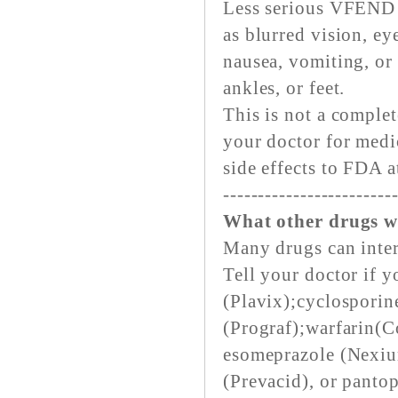
Less serious VFEND 
as blurred vision, ey
nausea, vomiting, or
ankles, or feet.
This is not a complet
your doctor for medi
side effects to FDA
------------------------
What other drugs w
Many drugs can inter
Tell your doctor if 
(Plavix);cyclospori
(Prograf);warfarin(C
esomeprazole (Nexium
(Prevacid), or pantop