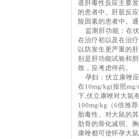
道肝毒性反应主要
的患者中。肝脏反
险因素的患者中。
监测肝功能：在伏
在治疗初以及在治
以防发生更严重的
别是肝功能试验和
致，应考虑停药。
孕妇：伏立康唑应
在10mg/kg(按照
下,伏立康唑对大鼠
100mg/kg（6
胎毒性。对大鼠的
肋骨的骨化减弱、胸
康唑都可使怀孕大鼠