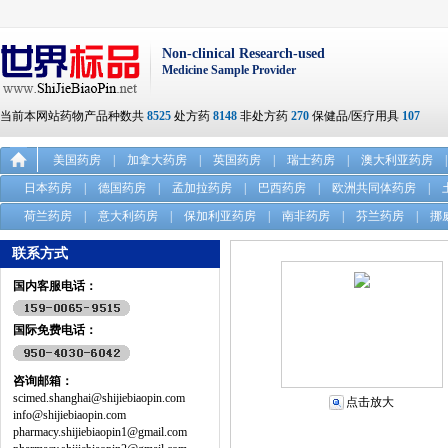
Non-clinical Research-used
Medicine Sample Provider
当前本网站药物产品种数共
8525
处方药
8148
非处方药
270
保健品/医疗用具
107
美国药房
|
加拿大药房
|
英国药房
|
瑞士药房
|
澳大利亚药房
|
日本药房
|
德国药房
|
孟加拉药房
|
巴西药房
|
欧洲共同体药房
|
荷兰药房
|
意大利药房
|
保加利亚药房
|
南非药房
|
芬兰药房
|
挪
联系方式
国内客服电话：
国际免费电话：
咨询邮箱：
scimed.shanghai@shijiebiaopin.com
点击放大
info@shijiebiaopin.com
pharmacy.shijiebiaopin1@gmail.com