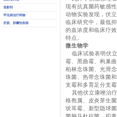
现有抗真菌药敏感
造影剂
动物实验发现，伏
罕见病治疗药物
临床研究中，最低
肝脏、胆囊性疾病
的血浓度和临床疗
特点。
微生物学
临床试验表明伏立
霉、黑曲霉、构巢
柏林念珠菌、光滑念珠菌
珠菌、热带念珠菌
支霉和多育足分支
其他伏立康唑治疗
格孢属、皮炎芽生
状耳霉、新型隐球
菌肿马杜拉菌、拟