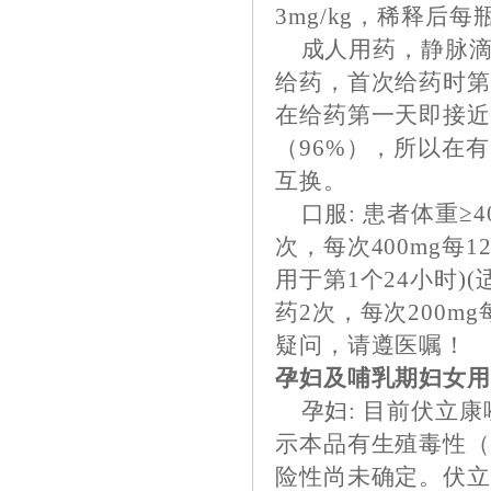
3mg/kg，稀释后
成人用药，静脉滴
给药，首次给药时
在给药第一天即接
（96%），所以在
互换。
口服: 患者体重≥4
次，每次400mg每1
用于第1个24小时)
药2次，每次200m
疑问，请遵医嘱！
孕妇及哺乳期妇女
孕妇: 目前伏立康
示本品有生殖毒性
险性尚未确定。伏