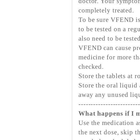
doctor. Your symptom
completely treated.
To be sure VFEND is 
to be tested on a reg
also need to be teste
VFEND can cause prob
medicine for more th
checked.
Store the tablets at
Store the oral liqui
away any unused liqu
------------------------
What happens if I m
Use the medication as
the next dose, skip t