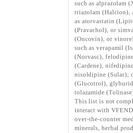
such as alprazolam (
triazolam (Halcion),
as atorvastatin (Lipi
(Pravachol), or simva
(Oncovin), or vinore
such as verapamil (I
(Norvasc), felodipine
(Cardene), nifedipin
nisoldipine (Sular); 
(Glucotrol), glyburi
tolazamide (Tolinase
This list is not comp
interact with VFEND.
over-the-counter med
minerals, herbal pro