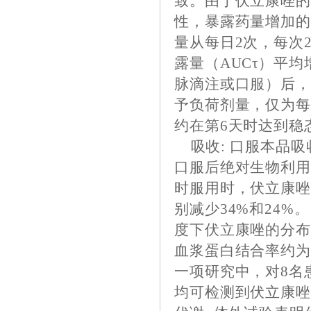
致。由于伏立康唑
性，暴露药量增加
量从每日2次，每次2
露量（AUCτ）平
脉滴注或口服）后，
予负荷剂量，仅为每
约在第6天时达到稳
吸收: 口服本品吸
口服后绝对生物利用
时服用时，伏立康
别减少34%和24%
度下伏立康唑的分布容
血浆蛋白结合率约为
一项研究中，对8名
均可检测到伏立康