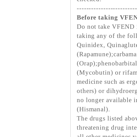
------------------------
Before taking VFE
Do not take VFEND if
taking any of the fo
Quinidex, Quinaglut
(Rapamune);carbamaz
(Orap);phenobarbital;
(Mycobutin) or rifam
medicine such as erg
others) or dihydroer
no longer available i
(Hismanal).
The drugs listed abov
threatening drug int
all other medicines y