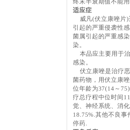
终末半衰期值不能
适应症
威凡(伏立康唑片)
引起的严重侵袭性
菌属引起的严重感
染。
本品应主要用于治
感染。
伏立康唑是治疗恶
菌药物，用伏立康唑治
位年龄为37(14～7
疗总疗程中位时间11
觉、神经系统、消化系
18.75%.其他不
停药.