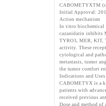
CABOMETYXTM (caboz
Initial Approval: 2
Action mechanism
In vitro biochemical
cazanidatin inhibit
TYRO3, MER, KIT, TR
activity. These recep
cytological and path
metastasis, tumor an
the tumor comfort e
Indications and Uses
CABOMETYX is a kinas
patients with advanc
received previous an
Dose and method of 