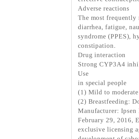
Adverse reactions
The most frequently 
diarrhea, fatigue, na
syndrome (PPES), hyp
constipation.
Drug interaction
Strong CYP3A4 inh
Use
in special people
(1) Mild to modera
(2) Breastfeeding:
Manufacturer: Ipsen
February 29, 2016, E
exclusive licensing 
development of caboz