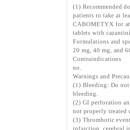
(1) Recommended dose
patients to take at le
CABOMETYX for at l
tablets with cazantin
Formulations and spe
20 mg, 40 mg, and 60
Contraindications
no.
Warnings and Precau
(1) Bleeding: Do no
bleeding.
(2) GI perforation an
not properly treated 
(3) Thrombotic eve
infarction, cerebral i