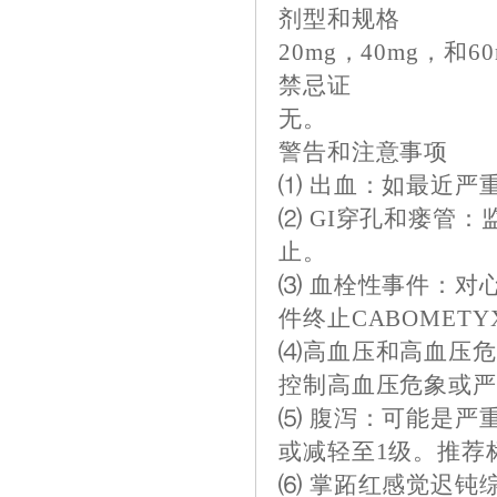
剂型和规格
20mg，40mg，和6
禁忌证
无。
警告和注意事项
⑴ 出血：如最近严重
⑵ GI穿孔和瘘管
止。
⑶ 血栓性事件：对
件终止CABOMETY
⑷高血压和高血压
控制高血压危象或严重
⑸ 腹泻：可能是严重
或减轻至1级。推荐
⑹ 掌跖红感觉迟钝综