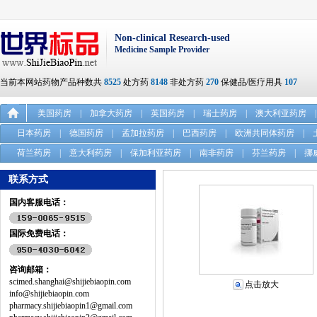
Non-clinical Research-used
Medicine Sample Provider
当前本网站药物产品种数共
8525
处方药
8148
非处方药
270
保健品/医疗用具
107
美国药房
|
加拿大药房
|
英国药房
|
瑞士药房
|
澳大利亚药房
|
日本药房
|
德国药房
|
孟加拉药房
|
巴西药房
|
欧洲共同体药房
|
荷兰药房
|
意大利药房
|
保加利亚药房
|
南非药房
|
芬兰药房
|
挪
联系方式
国内客服电话：
国际免费电话：
咨询邮箱：
scimed.shanghai@shijiebiaopin.com
点击放大
info@shijiebiaopin.com
pharmacy.shijiebiaopin1@gmail.com