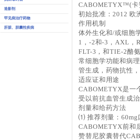
CABOMETYX™(卡赞
造影剂
初始批准：2012 欧
罕见病治疗药物
作用机制
肝脏、胆囊性疾病
体外生化和/或细胞学
1，-2和-3，AXL，
FLT-3，和TIE
常细胞学功能和病
管生成，药物抗性
适应证和用途
CABOMETYX是
受以前抗血管生成
剂量和给药方法
⑴ 推荐剂量：60m
CABOMETYX前
赞替尼胶囊替代CAB