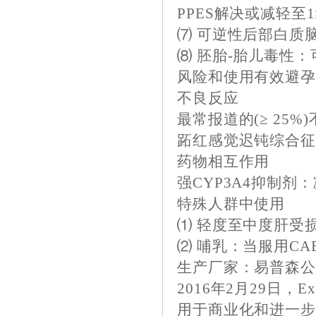
PPES解决或减轻至
⑺ 可逆性后部白质脑病
⑻ 胚胎-胎儿毒性
风险和使用有效避
不良反应
最常报道的(≥ 25
跖红感觉迟钝综合征
药物相互作用
强CYP3A4抑制剂：
特殊人群中使用
⑴ 轻度至中度肝受损
⑵ 哺乳：当服用CA
生产厂家：易普森公司 I
2016年2月29日，E
用于商业化和进一步开