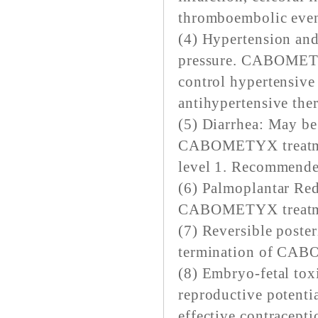
thromboembolic even
(4) Hypertension and
pressure. CABOMETYX
control hypertensive 
antihypertensive the
(5) Diarrhea: May be
CABOMETYX treatment
level 1. Recommended
(6) Palmoplantar Re
CABOMETYX treatment
(7) Reversible post
termination of CA
(8) Embryo-fetal tox
reproductive potentia
effective contracepti