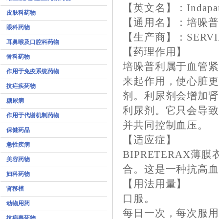
【英文名】：Indapamid/
皮肤科药物
【通用名】：培哚普
眼科药物
【生产商】：SERVIE
耳鼻喉及口腔科药物
【药理作用】
骨科药物
培哚普利属于血管紧
作用于免疫系统药物
来起作用，使心脏
抗疟疾药物
剂。利尿剂会增加
糖尿病
利尿剂。它只会导
作用于代谢机制药物
并共同控制血压。
保健药品
【适应症】
急性疾病
BIPRETERAX
美容药物
合。这是一种抗高
妇科药物
【用法用量】
肾移植
口服。
动物用药
每日一次，每次服
抗病毒药物