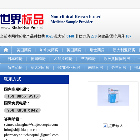
Non-clinical Research-used
Medicine Sample Provider
当前本网站药物产品种数共
8525
处方药
8148
非处方药
270
保健品/医疗用具
107
美国药房
|
加拿大药房
|
英国药房
|
瑞士药房
|
澳大利亚药房
|
日本药房
|
德国药房
|
孟加拉药房
|
巴西药房
|
欧洲共同体药房
|
荷兰药房
|
意大利药房
|
保加利亚药房
|
南非药房
|
芬兰药房
|
挪
联系方式
国内客服电话：
国际免费电话：
咨询邮箱：
scimed.shanghai@shijiebiaopin.com
点击放大
info@shijiebiaopin.com
pharmacy.shijiebiaopin1@gmail.com