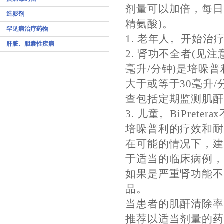
剂量可以加倍，每日二片
造影剂
精氨酸)。
罕见病治疗药物
1. 老年人。开始
肝脏、胆囊性疾病
2. 肾功不全者(见
毫升/分钟)是培哚
大于或等于30毫升
查包括定期监测肌
3. 儿童。BiPre
培哚普利的疗效和
在可能的情况下，
于适当的临床病例
如果是严重肾功能不
品。
当患者的肌酐清除率
推荐以适当剂量的