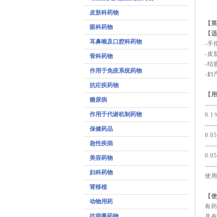
皮肤科药物
【
眼科药物
【
耳鼻喉及口腔科药物
-手
-
骨科药物
-结
作用于免疫系统药物
-妇
抗疟疾药物
【
糖尿病
—
作用于代谢机制药物
0.
—
保健药品
0.
急性疾病
—
0.
美容药物
—
妇科药物
使用
肾移植
【
动物用药
有
抗病毒药物
具