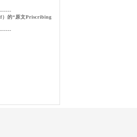
-------
的“原文Priscribing
-------