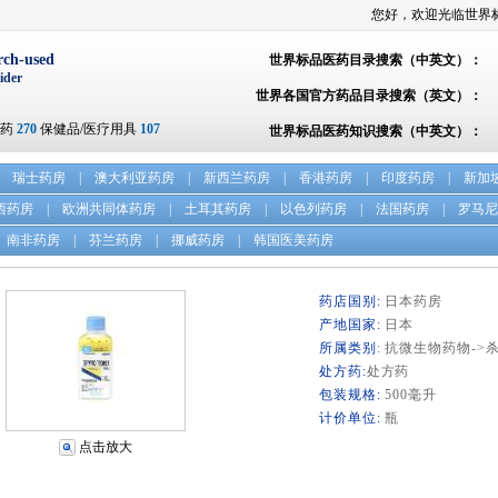
您好，欢迎光临世界
rch-used
世界标品医药目录搜索（中英文）：
ider
世界各国官方药品目录搜索（英文）：
方药
270
保健品/医疗用具
107
世界标品医药知识搜索（中英文）：
瑞士药房
|
澳大利亚药房
|
新西兰药房
|
香港药房
|
印度药房
|
新加
西药房
|
欧洲共同体药房
|
土耳其药房
|
以色列药房
|
法国药房
|
罗马尼
南非药房
|
芬兰药房
|
挪威药房
|
韩国医美药房
药店国别:
日本药房
产地国家:
日本
所属类别
: 抗微生物药物->
处方药:
处方药
包装规格:
500毫升
计价单位:
瓶
点击放大