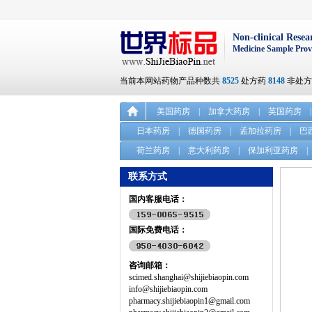
Non-clinical Resea
Medicine Sample Prov
当前本网站药物产品种数共
8525
处方药
8148
非处
美国药房
|
加拿大药房
|
英国药房
|
日本药房
|
德国药房
|
孟加拉药房
|
巴
荷兰药房
|
意大利药房
|
保加利亚药房
|
联系方式
国内客服电话：
国际免费电话：
咨询邮箱：
scimed.shanghai@shijiebiaopin.com
info@shijiebiaopin.com
pharmacy.shijiebiaopin1@gmail.com