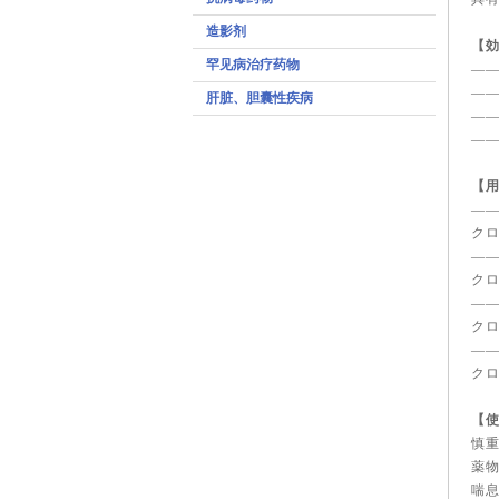
造影剂
【
罕见病治疗药物
—
—
肝脏、胆囊性疾病
—
—
【
—
クロ
—
クロ
—
クロ
—
クロ
【
慎
薬
喘