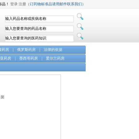
标品！
登录
注册
（订药物标准品请用邮件联系我们）
坡药房
|
俄罗斯药房
|
法律的依据
亚药房
|
墨西哥药房
|
爱尔兰药房
杀菌