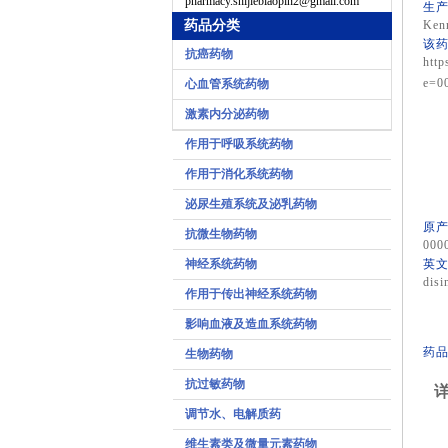
pharmacy.shijiebiaopin2@gmail.com
生产
药品分类
Kenn
该药
抗癌药物
http
e=0
心血管系统药物
激素内分泌药物
作用于呼吸系统药物
作用于消化系统药物
泌尿生殖系统及泌乳药物
原产
抗微生物药物
000
神经系统药物
英文
disi
作用于传出神经系统药物
影响血液及造血系统药物
药品
生物药物
抗过敏药物
详
调节水、电解质药
维生素类及微量元素药物