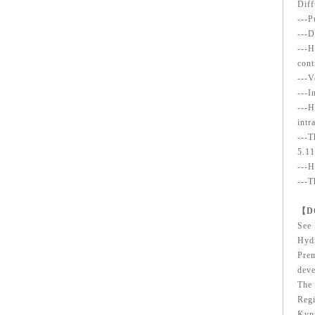
Diff
---P
---D
---H
cont
---V
---I
---H
intr
---T
5.11
---H
---T
【D
See 
Hydr
Prem
deve
The 
Reg
Kyp