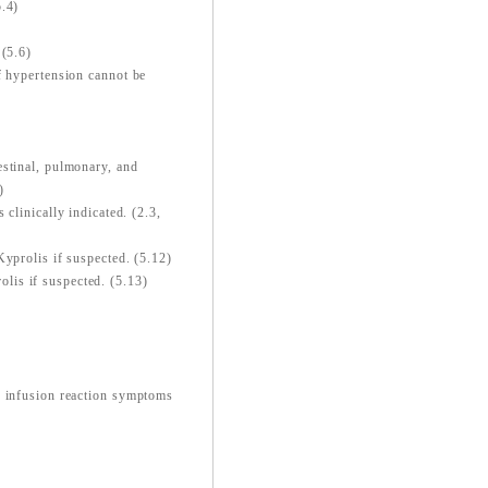
5.4)
 (5.6)
f hypertension cannot be
estinal, pulmonary, and
)
clinically indicated. (2.3,
Kyprolis if suspected. (5.12)
lis if suspected. (5.13)
f infusion reaction symptoms