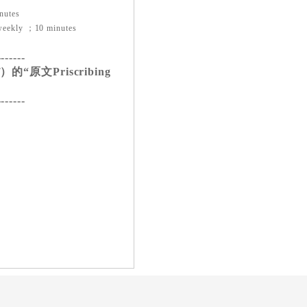
nutes
weekly ；10 minutes
-------
“原文Priscribing
-------