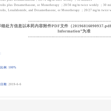
rolis plus Dexamethasone, or Monotherapy ；20/56 mg/m twice weekly ；30 mi
olis, Lenalidomide, and Dexamethasone, or Monotherapy ；20/27 mg/m twice 
--------------------------------------------------------
细处方信息以本药内容附件PDF文件（20196816090937.pdf）的
Information”为准
--------------------------------------------------------
:
比例: 100%
日期:
2019-6-6