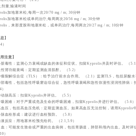
;剂量;输液时间
rolis加地塞米松;每周一次20/70 mg / m; 30分钟
prolis加地塞米松或单药治疗;每周两次20/56 mg / m; 30分钟
prolis，来那度胺和地塞米松，或单药治疗;每周两次20/27 mg / m; 10分钟
禁忌】
4）
使用注意】
-心脏毒性：监测心力衰竭或缺血的体征和症状。扣留Kyprolis并及时评估。 （5.
-急性肾功能衰竭：定期监测血清肌酐。 （5.2）
-肿瘤裂解综合症（TLS）：给予治疗前水合作用。 （2.1）监测TLS，包括尿酸水
-肺部毒性，包括急性呼吸窘迫综合征，急性呼吸衰竭和急性弥漫性浸润性肺病：扣留K
.4）
-肺动脉高压：扣留Kyprolis并评估。 （5.5）
-呼吸困难：对于严重或危及生命的呼吸困难，扣留Kyprolis并进行评估。 （5.6）
-高血压，包括高血压危机：定期监测血压。如果高血压无法控制，请用Kyprolis中
-静脉血栓形成：建议进行血栓预防。 （5.8）
-输液反应：用地塞米松预先给药。 （2.1,5.9）
-出血：可能发生致命或严重的出血病例，包括胃肠道，肺部和颅内出血。及时评
.10）