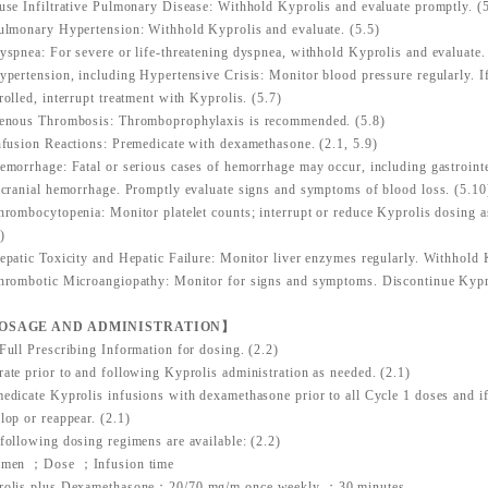
use Infiltrative Pulmonary Disease: Withhold Kyprolis and evaluate promptly. (
ulmonary Hypertension: Withhold Kyprolis and evaluate. (5.5)
yspnea: For severe or life-threatening dyspnea, withhold Kyprolis and evaluate.
ypertension, including Hypertensive Crisis: Monitor blood pressure regularly. I
rolled, interrupt treatment with Kyprolis. (5.7)
enous Thrombosis: Thromboprophylaxis is recommended. (5.8)
nfusion Reactions: Premedicate with dexamethasone. (2.1, 5.9)
emorrhage: Fatal or serious cases of hemorrhage may occur, including gastroint
acranial hemorrhage. Promptly evaluate signs and symptoms of blood loss. (5.10
hrombocytopenia: Monitor platelet counts; interrupt or reduce Kyprolis dosing as 
)
epatic Toxicity and Hepatic Failure: Monitor liver enzymes regularly. Withhold 
hrombotic Microangiopathy: Monitor for signs and symptoms. Discontinue Kypro
OSAGE AND ADMINISTRATION】
Full Prescribing Information for dosing. (2.2)
ate prior to and following Kyprolis administration as needed. (2.1)
edicate Kyprolis infusions with dexamethasone prior to all Cycle 1 doses and i
lop or reappear. (2.1)
following dosing regimens are available: (2.2)
imen ；Dose ；Infusion time
rolis plus Dexamethasone；20/70 mg/m once weekly ；30 minutes