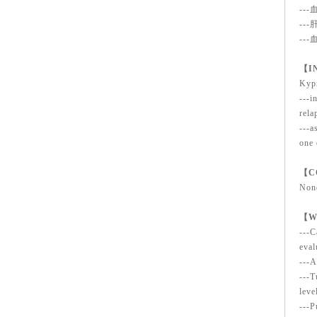
--
--
--
【I
Kypr
---i
rela
---a
one 
【C
None
【W
---C
eval
---A
---T
leve
---P