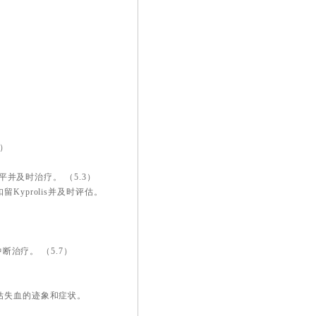
1）
平并及时治疗。 （5.3）
yprolis并及时评估。
断治疗。 （5.7）
估失血的迹象和症状。