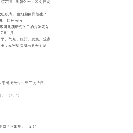
法包括万珂（硼替佐米）和免疫调
软组织内。血细胞由骨髓生产。
将死于这种疾病。
临床研此项研究的目的是测定治
.8个月。
水平、气短、腹泻、发烧。观察
副作用，应密切监测患者并予治
些患者接受过一至三次治疗。
 （1,14）
现或再次出现。（2.1）