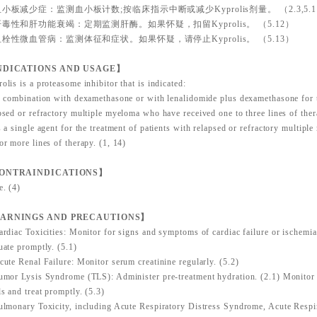
-血小板减少症：监测血小板计数;按临床指示中断或减少Kyprolis剂量。 （2.3,5.1
-肝毒性和肝功能衰竭：定期监测肝酶。如果怀疑，扣留Kyprolis。 （5.12）
-血栓性微血管病：监测体征和症状。如果怀疑，请停止Kyprolis。 （5.13）
NDICATIONS AND USAGE】
olis is a proteasome inhibitor that is indicated:
n combination with dexamethasone or with lenalidomide plus dexamethasone for t
psed or refractory multiple myeloma who have received one to three lines of ther
s a single agent for the treatment of patients with relapsed or refractory multip
or more lines of therapy. (1, 14)
ONTRAINDICATIONS】
. (4)
ARNINGS AND PRECAUTIONS】
ardiac Toxicities: Monitor for signs and symptoms of cardiac failure or ischemi
uate promptly. (5.1)
cute Renal Failure: Monitor serum creatinine regularly. (5.2)
umor Lysis Syndrome (TLS): Administer pre-treatment hydration. (2.1) Monitor 
ls and treat promptly. (5.3)
ulmonary Toxicity, including Acute Respiratory Distress Syndrome, Acute Respir