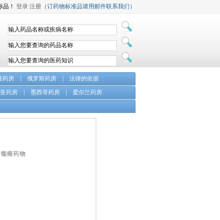
标品！
登录
注册
（订药物标准品请用邮件联系我们）
坡药房
|
俄罗斯药房
|
法律的依据
亚药房
|
墨西哥药房
|
爱尔兰药房
骨髓瘤药物