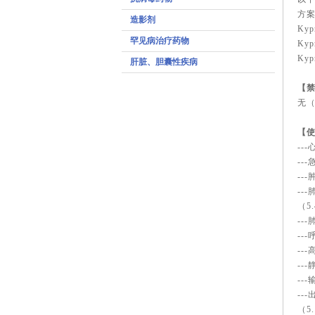
方案
造影剂
Kyp
罕见病治疗药物
Ky
Ky
肝脏、胆囊性疾病
【
无（
【
--
--
--
--
（5
--
--
--
--
--
--
（5