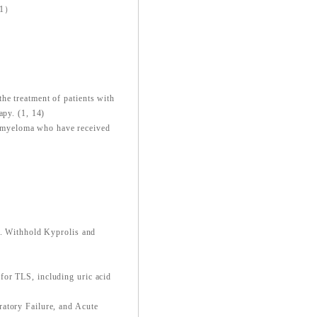
1）
he treatment of patients with
apy. (1, 14)
le myeloma who have received
a. Withhold Kyprolis and
for TLS, including uric acid
atory Failure, and Acute