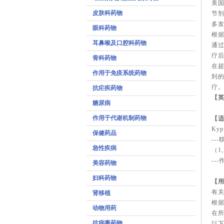
美国
皮肤科药物
节
多
眼科药物
根据
耳鼻喉及口腔科药物
通
疗后
骨科药物
在
作用于免疫系统药物
到的
疗
抗疟疾药物
【
糖尿病
作用于代谢机制药物
【
Ky
保健药品
--
急性疾病
（1
--
美容药物
妇科药物
【
有关
肾移植
根据
动物用药
在所
抗病毒药物
以下