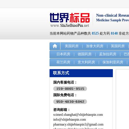
Non-clinical Resea
Medicine Sample Prov
当前本网站药物产品种数共
8525
处方药
8148
非处
美国药房
|
加拿大药房
|
英国药房
|
日本药房
|
德国药房
|
孟加拉药房
|
巴
荷兰药房
|
意大利药房
|
保加利亚药房
|
联系方式
国内客服电话：
国际免费电话：
咨询邮箱：
scimed.shanghai@shijiebiaopin.com
info@shijiebiaopin.com
pharmacy.shijiebiaopin1@gmail.com