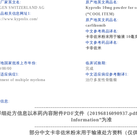
厂家英文名:
原产地英文商品名:
GEN SWITZERLAND AG
Kyprolis 10mg powder for so
品相关信息网址1:
(*COOL ITEM)
s://www.kyprolis.com/
原产地英文药品名:
carfilzomib
中文参考商品译名:
卡非佐米粉末用于输液 10毫克
中文参考药品译名:
卡非佐米
地国家批准上市年份:
临床试验期:
0/00/00
完成
适应病症1:
中文适应病症参考翻译1:
tment of multiple myeloma
治疗多发性骨髓瘤
信息:
--------------------------------------------------------
细处方信息以本药内容附件PDF文件（20196816090937.pdf）的
Information”为准
--------------------------------------------------------
部分中文卡非佐米粉末用于输液处方资料（仅