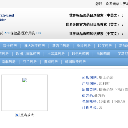
您好，欢迎光临世界
rch-used
世界标品医药目录搜索（中英文）：
ider
世界各国官方药品目录搜索（英文）：
方药
270
保健品/医疗用具
107
世界标品医药知识搜索（中英文）：
瑞士药房
|
澳大利亚药房
|
新西兰药房
|
香港药房
|
印度药房
|
新加
西药房
|
欧洲共同体药房
|
土耳其药房
|
以色列药房
|
法国药房
|
罗马尼
南非药房
|
芬兰药房
|
挪威药房
|
韩国医美药房
药店国别:
瑞士药房
产地国家:
比利时
所属类别
: 抗癌药物->治疗
处方药:
处方药
包装规格:
10毫克 1小瓶/盒
计价单位:
盒
点击放大