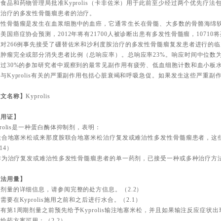
食品和药物管理局批准Kyprolis（卡非佐米）用于此前至少经过两个优先疗
剂治疗的多发性骨髓瘤患者的治疗。
发性骨髓瘤是发生在血浆细胞中的血癌，它通常生长在骨髓、大多数的骨骼海绵
美国癌症协会预测，2012年将有21700人被诊断出患有多发性骨髓瘤，10710
过对266例事先接受了硼替佐米和沙利度胺治疗的多发性骨髓瘤复发患者进行的
肿瘤完全或部分消失患者比例（总响应率）。总响应率23%。响应时间中位数为7
超过30%的参加研究者中观察到的最常见副作用有疲劳、低血细胞计数和血小板
与Kyprolis有关的严重副作用包括心脏衰竭和呼吸急促。如果发生这些严重
。
英文名称】
Kyprolis
适用证】
prolis是一种蛋白酶体抑制剂，表明：
-联合地塞米松或来那度胺联合地塞米松治疗复发或难治性多发性骨髓瘤患者，这
,14）
-作为治疗复发或难治性多发性骨髓瘤患者的单一药剂，已接受一种或多种治疗方法。
用法用量】
剂量的详细信息，请参阅完整的处方信息。（2.2）
需要在Kyprolis施用之前和之后进行水合。（2.1）
有第1周期剂量之前预先给予Kyprolis输注地塞米松，并且如果输注反应症状出
给药方案可用：（2.2）