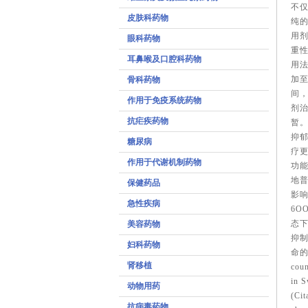
不
皮肤科药物
纯的
用剂
眼科药物
重性
耳鼻喉及口腔科药物
用法
加至
骨科药物
间，
作用于免疫系统药物
剂治
抗疟疾药物
暂
抑
糖尿病
疗
作用于代谢机制药物
功
地
保健药品
影
急性疾病
6O
态
美容药物
抑制
妇科药物
命的5
肾移植
coun
in S
动物用药
(Cit
抗病毒药物