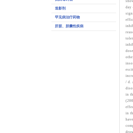
show
day 
造影剂
sign
罕见病治疗药物
effi
inhi
肝脏、胆囊性疾病
reas
tole
inhi
dose
othe
inso
esci
incr
/ d.
diso
in t
(200
effe
in t
have
comp
drow