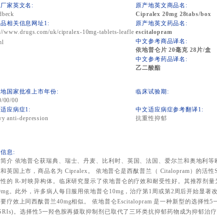
厂家英文名:
原产地英文商品名:
dbeck
Cipralex 20mg 28tabs/box
品相关信息网址1:
原产地英文药品名:
://www.drugs.com/uk/cipralex-10mg-tablets-leafle
escitalopram
中文参考商品译名:
ml
依地普仑片 20毫克 28片/盒
中文参考药品译名:
乙二酸酯
地国家批准上市年份:
临床试验期:
0/00/00
适应病症1:
中文适应病症参考翻译1:
y anti-depression
抗重性抑郁
信息:
品简介 依地普仑获瑞典、瑞士、丹麦、比利时、英国、法国、爱尔兰和奥地利等
和英国上市，商品名为 Cipralex。 依地普仑是西酞普兰（ Citalopram）的
性的 R-对映异构体。临床研究显示了依地普仑的疗效和耐受性好。其推荐剂量为
0mg。此外，许多病人每日服用依地普仑10mg，治疗第1周或第2周后开始显著改
要疗效上同西酞普兰40mg相似。 依地普仑Escitalopram 是一种新型的选择
SRIs)。选择性5一羟色胺再摄取抑制剂已取代了三环类抗抑郁药物成为抑郁治