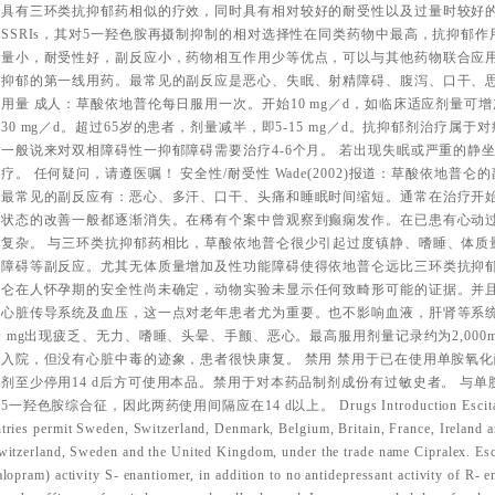
仅具有三环类抗抑郁药相似的疗效，同时具有相对较好的耐受性以及过量时较好的
SSRIs，其对5一羟色胺再摄制抑制的相对选择性在同类药物中最高，抗抑郁
量小，耐受性好，副反应小，药物相互作用少等优点，可以与其他药物联合应用。
抑郁的第一线用药。最常见的副反应是恶心、失眠、射精障碍、腹泻、口干、思睡
用量 成人：草酸依地普伦每日服用一次。开始10 mg／d，如临床适应剂量可增加
30 mg／d。超过65岁的患者，剂量减半，即5-15 mg／d。抗抑郁剂治疗属
一般说来对双相障碍性一抑郁障碍需要治疗4-6个月。 若出现失眠或严重的静
疗。 任何疑问，请遵医嘱！ 安全性/耐受性 Wade(2002)报道：草酸依地普
。最常见的副反应有：恶心、多汗、口干、头痛和睡眠时间缩短。通常在治疗开始
郁状态的改善一般都逐渐消失。在稀有个案中曾观察到癫痫发作。在已患有心动
更复杂。 与三环类抗抑郁药相比，草酸依地普仑很少引起过度镇静、嗜睡、体质
能障碍等副反应。尤其无体质量增加及性功能障碍使得依地普仑远比三环类抗抑郁
普仑在人怀孕期的安全性尚未确定，动物实验未显示任何致畸形可能的证据。并
响心脏传导系统及血压，这一点对老年患者尤为重要。也不影响血液，肝肾等系统
O mg出现疲乏、无力、嗜睡、头晕、手颤、恶心。最高服用剂量记录约为2,00
下入院，但没有心脏中毒的迹象，患者很快康复。 禁用 禁用于已在使用单胺氧
剂至少停用14 d后方可使用本品。禁用于对本药品制剂成份有过敏史者。 与
一羟色胺综合征，因此两药使用间隔应在14 d以上。 Drugs Introduction Escitalopra
tries permit Sweden, Switzerland, Denmark, Belgium, Britain, France, Ireland a
witzerland, Sweden and the United Kingdom, under the trade name Cipralex. Esc
alopram) activity S- enantiomer, in addition to no antidepressant activity of R- e