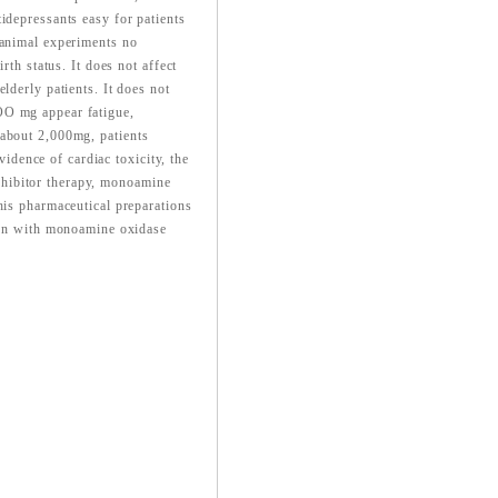
idepressants easy for patients
 animal experiments no
rth status. It does not affect
lderly patients. It does not
OO mg appear fatigue,
 about 2,000mg, patients
vidence of cardiac toxicity, the
hibitor therapy, monoamine
his pharmaceutical preparations
tion with monoamine oxidase