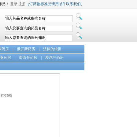
标品！
登录
注册
（订药物标准品请用邮件联系我们）
坡药房
|
俄罗斯药房
|
法律的依据
亚药房
|
墨西哥药房
|
爱尔兰药房
抗抑郁药