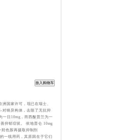
欧洲国家许可，现已在瑞士、
活性S-对映异构体，去除了无抗抑
一日10mg，而西酞普兰为一
善抑郁症状。 依地普仑 10mg
性5一羟色胺再摄取抑制剂
疗的一线用药，其原因在于它们