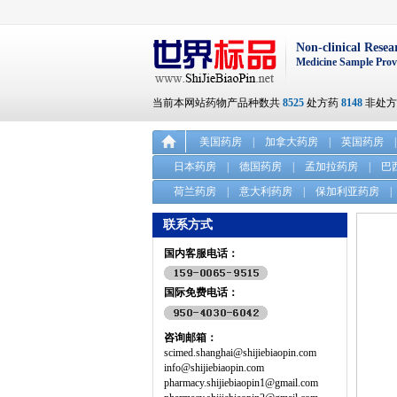
Non-clinical Resea
Medicine Sample Prov
当前本网站药物产品种数共
8525
处方药
8148
非处
美国药房
|
加拿大药房
|
英国药房
|
日本药房
|
德国药房
|
孟加拉药房
|
巴
荷兰药房
|
意大利药房
|
保加利亚药房
|
联系方式
国内客服电话：
国际免费电话：
咨询邮箱：
scimed.shanghai@shijiebiaopin.com
info@shijiebiaopin.com
pharmacy.shijiebiaopin1@gmail.com