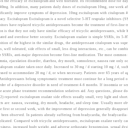
n the efficacy of escitalopram and well tolerated. Its recommended dose for da
40mg. In addition, many patients daily doses of escitalopram 10mg, one week af
ificantly improve symptoms of depression. 10mg escitalopram with citalopram 4
cacy. Escitalopram Escitalopram is a novel selective 5-HT reuptake inhibitors (
bitors have replaced tricyclic antidepressants become the treatment of first-line 
on is that they not only have similar efficacy of tricyclic antidepressants, while 
rated and overdose better security. Escitalopram oxalate is simple SSRIs, its 5-HT
bition of the highest in the similar drugs, the antidepressant citalopram was supe
s, well tolerated, side effects of small, less drug interactions, etc., can be comb
r SSRIs, anti-major depression become first-line medication. The most common s
mnia, ejaculation disorder, diarrhea, dry mouth, somnolence, nausea rate only 
talopram oxalate taken once daily. Increased to 30 mg / d starting 10 mg / d, suc
eased to accommodate 20 mg / d, or when necessary. Patients over 65 years of ag
 Antidepressants belong symptomatic treatment must continue for a long period of
rder of a depressive disorder in need of treatment 4-6 months. If insomnia or ser
he acute phase treatment recommendation sedatives aid. Any questions, please doc
2) reported: escitalopram oxalate side effects usually small, very light and sho
cts are: nausea, sweating, dry mouth, headache, and sleep time. Usually more obv
he first or second week, with the improvement of depression generally disappeari
 been observed. In patients already suffering from bradycardia, the bradycardia
licated. Compared with tricyclic antidepressants, escitalopram oxalate rarely ca
siness, increased body weight, and adverse orthostatic hypotension, sexual dysf