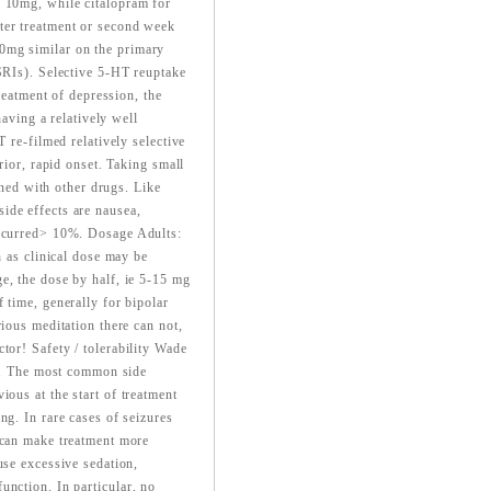
y 10mg, while citalopram for
ter treatment or second week
0mg similar on the primary
SSRIs). Selective 5-HT reuptake
treatment of depression, the
having a relatively well
 re-filmed relatively selective
rior, rapid onset. Taking small
ined with other drugs. Like
ide effects are nausea,
occurred> 10%. Dosage Adults:
h as clinical dose may be
e, the dose by half, ie 5-15 mg
 time, generally for bipolar
ious meditation there can not,
tor! Safety / tolerability Wade
rt. The most common side
ious at the start of treatment
ng. In rare cases of seizures
 can make treatment more
use excessive sedation,
unction. In particular, no