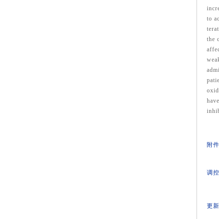
incr
to a
tera
the 
affe
weak
admi
pati
oxid
have
inhi
附件
调控
更新