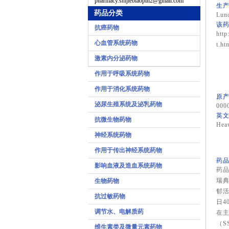
pharmacy.shijiebiaopin2@gmail.com
生产
药品分类
Lun
该药
抗癌药物
http
心血管系统药物
t.ht
激素内分泌药物
作用于呼吸系统药物
作用于消化系统药物
原产
泌尿生殖系统及泌乳药物
000
英文
抗微生物药物
Heav
神经系统药物
作用于传出神经系统药物
药品
影响血液及造血系统药物
药
瑞典
生物药物
郁活
抗过敏药物
日4
调节水、电解质药
在主
（S
维生素类及微量元素药物