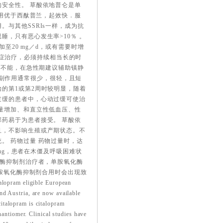
安全性。 草酸依地普仑是单
作用优于西酞普兰，起效快．服
与其他SSRIs一样，成为抗
，只有恶心发生率>10％ 。
至20 mg／d，或有需要时增
于对症治疗，必须持续相当长的时
坐不能，在急性期建议辅助镇静
仑的副作用通常很少，很轻，且短
的第1或第2周时较明显，随着
过缓的患者中，心动过缓可使治
量增加、和直立性低血压、性
药易于为患者接受。 草酸依
且，不影响生殖或产期状态。不
。 药物过量 药物过量时，达
0mg，患者在木僵及呼吸困难状
化酶抑制剂治疗者，单胺氧化酶
单胺氧化酶抑制剂合用时会出现致
m eligible European
nd Austria, are now available
italopram is citalopram
nantiomer. Clinical studies have