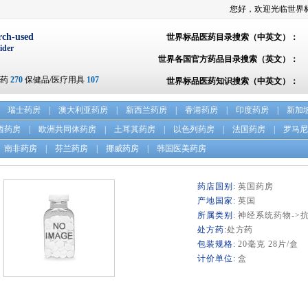
您好，欢迎光临世界
rch-used
世界标品医药目录搜索（中英文）：
ider
世界各国官方药品目录搜索（英文）：
方药
270
保健品/医疗用具
107
世界标品医药知识搜索（中英文）：
瑞士药房
|
澳大利亚药房
|
新西兰药房
|
香港药房
|
印度药房
|
新加
西药房
|
欧洲共同体药房
|
土耳其药房
|
以色列药房
|
法国药房
|
罗马尼
南非药房
|
芬兰药房
|
挪威药房
|
韩国医美药房
药店国别:
英国药房
产地国家:
英国
所属类别
: 神经系统药物->
处方药:
处方药
包装规格:
20毫克 28片/盒
计价单位:
盒