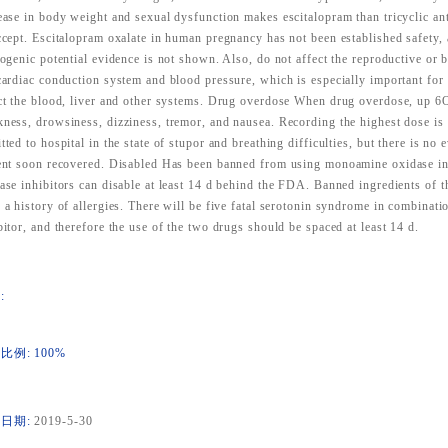
ease in body weight and sexual dysfunction makes escitalopram than tricyclic ant
ccept. Escitalopram oxalate in human pregnancy has not been established safety,
togenic potential evidence is not shown. Also, do not affect the reproductive or bi
cardiac conduction system and blood pressure, which is especially important for e
ct the blood, liver and other systems. Drug overdose When drug overdose, up 6
ness, drowsiness, dizziness, tremor, and nausea. Recording the highest dose is
tted to hospital in the state of stupor and breathing difficulties, but there is no e
ent soon recovered. Disabled Has been banned from using monoamine oxidase in
ase inhibitors can disable at least 14 d behind the FDA. Banned ingredients of t
 a history of allergies. There will be five fatal serotonin syndrome in combina
bitor, and therefore the use of the two drugs should be spaced at least 14 d.
:
比例: 100%
日期:
2019-5-30