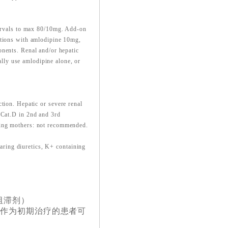
ervals to max
80/10mg. Add-on
ctions with amlodipine 10mg,
onents. Renal and/or hepatic
ially use amlodipine alone, or
ction. Hepatic or
severe renal
 (Cat.D
in 2nd and 3rd
sing
mothers: not recommended.
aring diuretics, K+
containing
阻滞剂）
。作为初期治疗的患者可