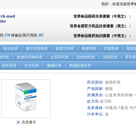
您好，欢迎光临世界
rch-used
世界标品医药目录搜索（中英文）：
ider
世界各国官方药品目录搜索（英文）：
方药
270
保健品/医疗用具
107
世界标品医药知识搜索（中英文）：
瑞士药房
|
澳大利亚药房
|
新西兰药房
|
香港药房
|
印度药房
|
新加
西药房
|
欧洲共同体药房
|
土耳其药房
|
以色列药房
|
法国药房
|
罗马尼
南非药房
|
芬兰药房
|
挪威药房
|
韩国医美药房
药店国别:
德国药房
产地国家:
德国
所属类别
: 心血管系统药物
处方药:
处方药
包装规格:
80毫克/5毫克 98
计价单位:
盒
点击放大