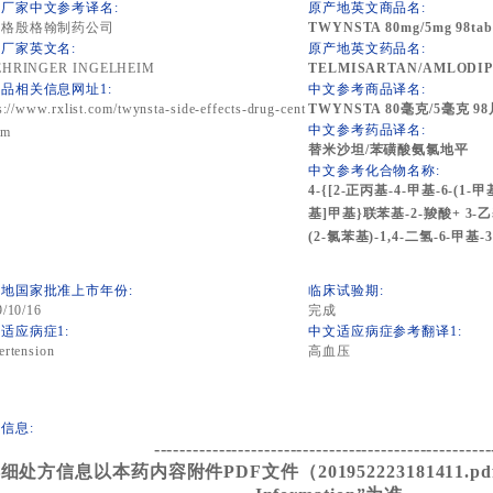
厂家中文参考译名:
原产地英文商品名:
林格殷格翰制药公司
TWYNSTA 80mg/5mg 98tab
厂家英文名:
原产地英文药品名:
HRINGER INGELHEIM
TELMISARTAN/AMLODIP
品相关信息网址1:
中文参考商品译名:
s://www.rxlist.com/twynsta-side-effects-drug-cent
TWYNSTA 80毫克/5毫克 98
中文参考药品译名:
tm
替米沙坦/苯磺酸氨氯地平
中文参考化合物名称:
4-{[2-正丙基-4-甲基-6-(1
基]甲基}联苯基-2-羧酸+ 3-乙基
(2-氯苯基)-1,4-二氢-6-甲
地国家批准上市年份:
临床试验期:
9/10/16
完成
适应病症1:
中文适应病症参考翻译1:
rtension
高血压
信息:
----------------------------------------------------
细处方信息以本药内容附件PDF文件（201952223181411.pdf）