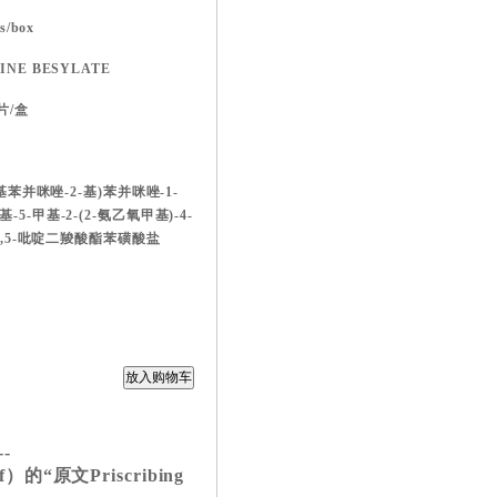
s/box
INE BESYLATE
片/盒
-甲基苯并咪唑-2-基)苯并咪唑-1-
-5-甲基-2-(2-氨乙氧甲基)-4-
基-3,5-吡啶二羧酸酯苯磺酸盐
--
的“原文Priscribing