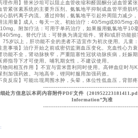
药理作用】替米沙坦可以阻止血管收缩和醛固酮分泌血管紧张素I
血管紧张素系统的主要升压剂。氨氯地平抑制成血管平滑肌
制心肌钙离子内流。通过抑制，氨氯地平引起外周阻力减少
用法用量】成人：每天一次。初始治疗：40/5mg或80/5mg
0/10mg。附加疗法：可用于单药治疗，如果服用氨氯地平1
用40/5mg。替代疗法：可替换为滴定组件。肾和/或肝功能
。75岁以上，肝功能不全的患者不适宜作为初次使用。儿童
注意事项】治疗开始之前或密切监测血压变化。充血性心力
肾功能不全，肾动脉狭窄，严重阻塞性冠状动脉疾病，妊娠
医师指导下才可使用。哺乳期女性，不建议使用。
药物间相互作用 】不宜与雷米普利同时使用。高钾血症时与K
尿剂加强药效。与地高辛，锂同时服用加强药效。
不良反应】可能出现周围水肿，头晕，体位性低血压，背部
----------------------------------------------------
细处方信息以本药内容附件PDF文件（201952223181411.pdf）
Information”为准
----------------------------------------------------
: