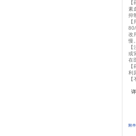
【
素
抑
【
8
改
慢
【
或
在
【
利
【
详
附件