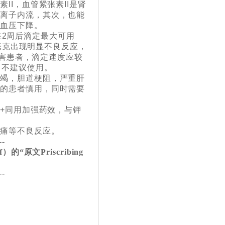
I，血管紧张素II是肾
钙离子内流，其次，也能
，血压下降。
;在2周后滴定最大可用
0毫克出现明显不良反应，
损害患者，滴定速度应较
：不建议使用。
衰竭，胆道梗阻，严重肝
期的患者慎用，同时需要
+同用加强药效，与钾
疼痛等不良反应。
--
的“原文Priscribing
--