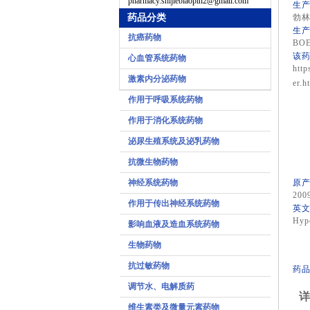
pharmacy.shijiebiaopin2@gmail.com
生产
药品分类
勃
生产
抗癌药物
BOE
该药
心血管系统药物
http
激素内分泌药物
er.h
作用于呼吸系统药物
作用于消化系统药物
泌尿生殖系统及泌乳药物
抗微生物药物
神经系统药物
原产
200
作用于传出神经系统药物
英文
Hype
影响血液及造血系统药物
生物药物
抗过敏药物
药品
调节水、电解质药
详
维生素类及微量元素药物