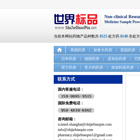
Non-clinical Resea
Medicine Sample Prov
当前本网站药物产品种数共
8525
处方药
8148
非处
美国药房
|
加拿大药房
|
英国药房
|
日本药房
|
德国药房
|
孟加拉药房
|
巴
荷兰药房
|
意大利药房
|
保加利亚药房
|
联系方式
国内客服电话：
国际免费电话：
咨询邮箱：
scimed.shanghai@shijiebiaopin.com
info@shijiebiaopin.com
pharmacy.shijiebiaopin1@gmail.com