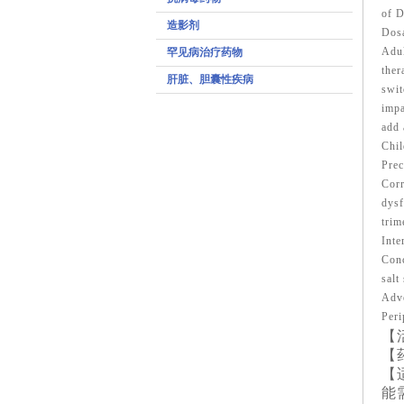
of D
造影剂
Dos
Adul
罕见病治疗药物
ther
肝脏、胆囊性疾病
swit
impa
add 
Chi
Prec
Corr
dysf
trim
Inte
Conc
salt
Adve
Peri
【
【
【
能