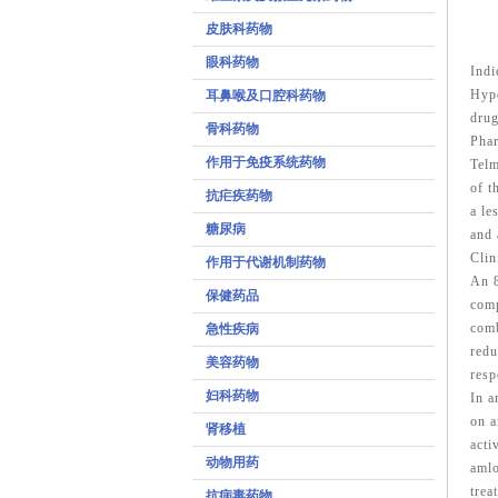
皮肤科药物
眼科药物
Indi
Hype
耳鼻喉及口腔科药物
drug
骨科药物
Pha
作用于免疫系统药物
Telm
of t
抗疟疾药物
a le
糖尿病
and 
Clin
作用于代谢机制药物
An 8
保健药品
comp
comb
急性疾病
redu
美容药物
resp
妇科药物
In a
on a
肾移植
acti
动物用药
amlo
trea
抗病毒药物