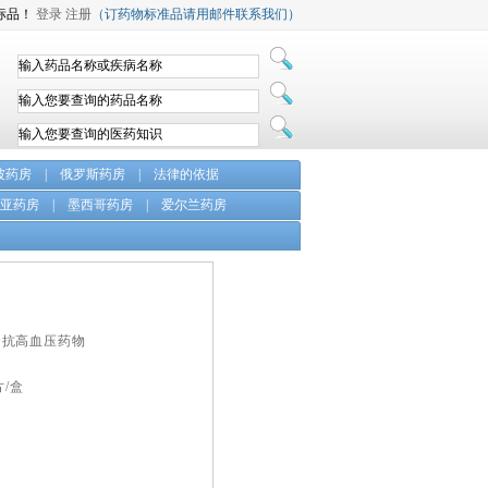
标品！
登录
注册
（订药物标准品请用邮件联系我们）
坡药房
|
俄罗斯药房
|
法律的依据
亚药房
|
墨西哥药房
|
爱尔兰药房
->抗高血压药物
片/盒