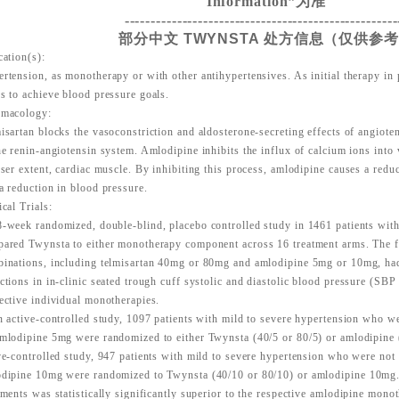
Information”为准
----------------------------------------------------
部分中文 TWYNSTA 处方信息（仅供参
cation(s):
rtension, as monotherapy or with other antihypertensives. As initial therapy in 
s to achieve blood pressure goals.
rmacology:
isartan blocks the vasoconstriction and aldosterone-secreting effects of angiote
he renin-angiotensin system. Amlodipine inhibits the influx of calcium ions into
sser extent, cardiac muscle. By inhibiting this process, amlodipine
causes a reduc
a reduction in blood pressure.
ical Trials:
-week randomized, double-blind, placebo controlled study in 1461 patients wit
ared Twynsta to either monotherapy component across 16 treatment arms. The 
inations, including telmisartan 40mg or 80mg and amlodipine 5mg or 10mg, h
ctions in in-clinic seated trough cuff systolic and diastolic blood
pressure (SBP
ective individual monotherapies.
n active-controlled study, 1097 patients with mild to severe hypertension who w
mlodipine 5mg were randomized to either Twynsta (40/5 or 80/5) or amlodipine
ve-controlled study, 947 patients with mild to severe hypertension who were not
dipine 10mg were randomized to Twynsta (40/10 or 80/10) or amlodipine
10mg.
tments was statistically significantly superior to the respective
amlodipine monoth