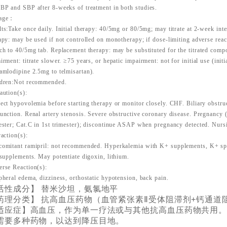
BP and SBP after 8-weeks of treatment in both
studies.
age：
ts:Take once daily. Initial therapy: 40/5mg or 80/5mg; may titrate at 2-week int
apy: may be used if not controlled on monotherapy; if dose-limiting adverse
rea
ch to 40/5mg tab. Replacement therapy: may be substituted for the
titrated comp
irment: titrate slower. ≥75 years, or hepatic
impairment: not for initial use (init
amlodipine 2.5mg to
telmisartan).
ldren:Not recommended.
aution(s):
ect hypovolemia before starting therapy or monitor closely. CHF. Biliary obstru
unction. Renal artery stenosis. Severe obstructive coronary disease. Pregnancy
ester; Cat.C in 1st trimester); discontinue ASAP when pregnancy detected. Nur
raction(s):
omitant ramipril: not recommended. Hyperkalemia with K+ supplements, K+ sp
 supplements. May potentiate digoxin, lithium.
rse Reaction(s):
pheral edema, dizziness, orthostatic hypotension, back pain.
活性成分】 替米沙坦，氨氯地平
药理分类】 抗高血压药物（血管紧张素Ⅱ受体阻滞剂+钙通道
适应症】高血压，作为单一疗法或与其他抗高血压药物共用
需要多种药物，以达到降压目地。