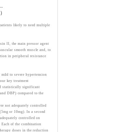
--
考）
patients likely to
need multiple
nsin II, the main
pressor agent
vascular smooth muscle and, to
tion in peripheral resistance
h mild to severe
hypertension
four key
treatment
ad
statistically significant
 and DBP) compared to the
ere not adequately
controlled
 (5mg or
10mg). In a second
adequately controlled on
 Each of the combination
erapy doses in the reduction