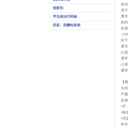
然
造影剂
用
通常
罕见病治疗药物
您的
肝脏、胆囊性疾病
如果
-10
对
通常
心脏
通常
心脏
通常
【
与
严
如果
•手
•喘
•
种非