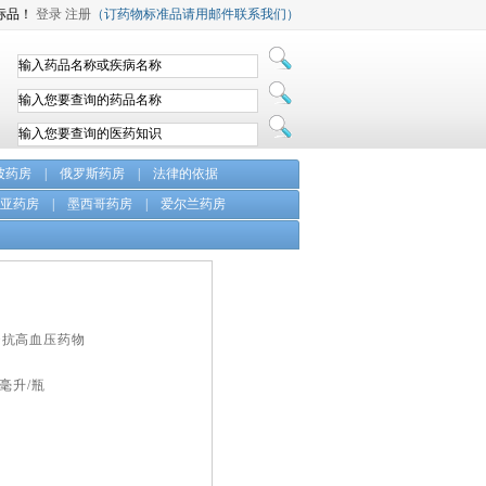
标品！
登录
注册
（订药物标准品请用邮件联系我们）
坡药房
|
俄罗斯药房
|
法律的依据
亚药房
|
墨西哥药房
|
爱尔兰药房
->抗高血压药物
0毫升/瓶