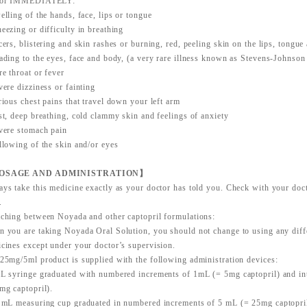
tor IMMEDIATELY:
elling of the hands, face, lips or tongue
eezing or difficulty in breathing
cers, blistering and skin rashes or burning, red, peeling skin on the lips, tongue
ading to the eyes, face and body, (a very rare illness known as Stevens-Johnso
re throat or fever
vere dizziness or fainting
rious chest pains that travel down your left arm
st, deep breathing, cold clammy skin and feelings of anxiety
vere stomach pain
llowing of the skin and/or eyes
OSAGE AND ADMINISTRATION】
ys take this medicine exactly as your doctor has told you. Check with your doct
.
ching between Noyada and other captopril formulations:
 you are taking Noyada Oral Solution, you should not change to using any diffe
cines except under your doctor’s supervision.
25mg/5ml product is supplied with the following administration devices:
L syringe graduated with numbered increments of 1mL (= 5mg captopril) and in
mg captopril).
 mL measuring cup graduated in numbered increments of 5 mL (= 25mg captopril