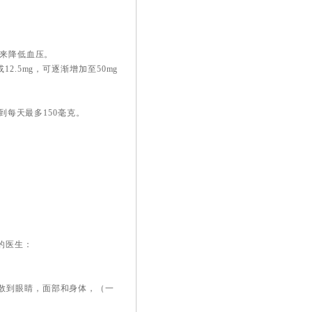
物来降低血压。
2.5mg，可逐渐增加至50mg
到每天最多150毫克。
的医生：
散到眼睛，面部和身体，（一