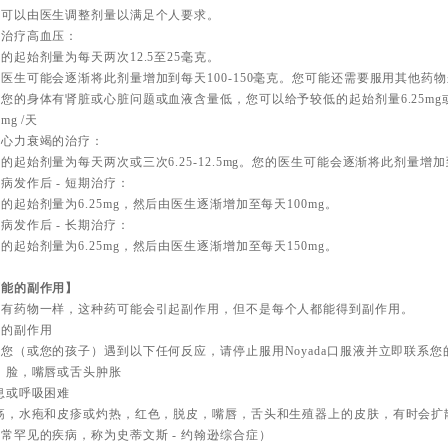
后可以由医生调整剂量以满足个人要求。
于治疗高血压：
的起始剂量为每天两次12.5至25毫克。
医生可能会逐渐将此剂量增加到每天100-150毫克。您可能还需要服用其他药
您的身体有肾脏或心脏问题或血液含量低，您可以给予较低的起始剂量6.25mg或1
0mg /天
于心力衰竭的治疗：
的起始剂量为每天两次或三次6.25-12.5mg。您的医生可能会逐渐将此剂量增加
病发作后 - 短期治疗：
的起始剂量为6.25mg，然后由医生逐渐增加至每天100mg。
病发作后 - 长期治疗：
的起始剂量为6.25mg，然后由医生逐渐增加至每天150mg。
可能的副作用】
所有药物一样，这种药可能会引起副作用，但不是每个人都能得到副作用。
重的副作用
您（或您的孩子）遇到以下任何反应，请停止服用Noyada口服液并立即联系您
，脸，嘴唇或舌头肿胀
息或呼吸困难
溃疡，水疱和皮疹或灼热，红色，脱皮，嘴唇，舌头和生殖器上的皮肤，有时会扩
常罕见的疾病，称为史蒂文斯 - 约翰逊综合症）