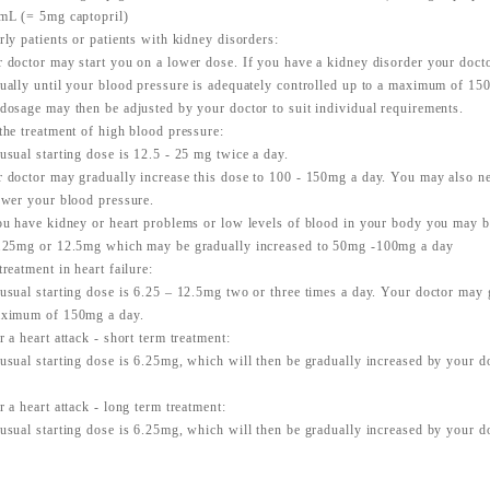
mL (= 5mg captopril)
rly patients or patients with kidney disorders:
 doctor may start you on a lower dose. If you have a kidney disorder your docto
ually until your blood pressure is adequately controlled up to a maximum of 15
dosage may then be adjusted by your doctor to suit individual requirements.
the treatment of high blood pressure:
usual starting dose is 12.5 - 25 mg twice a day.
 doctor may gradually increase this dose to 100 - 150mg a day. You may also ne
ower your blood pressure.
ou have kidney or heart problems or low levels of blood in your body you may b
.25mg or 12.5mg which may be gradually increased to 50mg -100mg a day
treatment in heart failure:
usual starting dose is 6.25 – 12.5mg two or three times a day. Your doctor may g
aximum of 150mg a day.
r a heart attack - short term treatment:
usual starting dose is 6.25mg, which will then be gradually increased by your
r a heart attack - long term treatment:
usual starting dose is 6.25mg, which will then be gradually increased by your