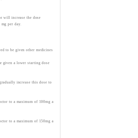
r will increase the dose
0 mg per day.
ed to be given other medicines
e given a lower starting dose
radually increase this dose to
 doctor to a maximum of 100mg a
 doctor to a maximum of 150mg a