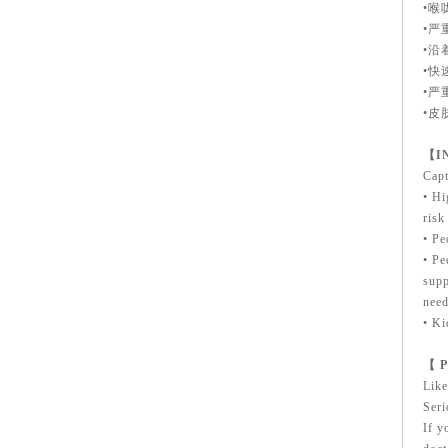
•喉
•严
•沿
•快
•严
•皮
【I
Capt
• Hi
risk
• Pe
• Pe
supp
need
• Ki
【 Po
Like
Seri
If y