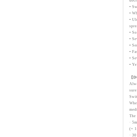
doc
• Sw
• Wh
• Ul
spre
• So
• Se
• Se
• Fa
• Se
• Ye
【D
Alwa
sure
Swit
When
medi
The 
· 5m
(= 1
· 30