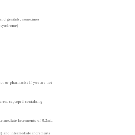
 and genitals, sometimes
n syndrome)
or or pharmacist if you are not
rent captopril containing
termediate increments of 0.2mL
) and intermediate increments