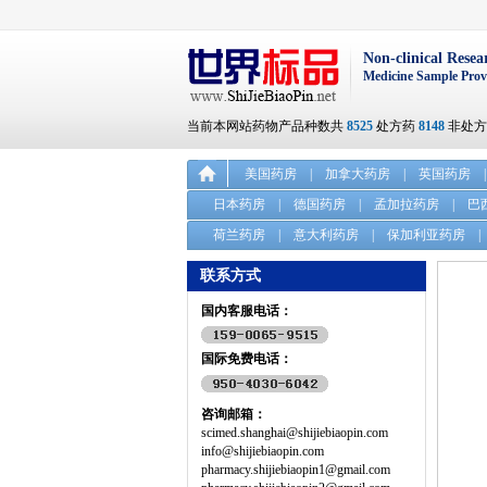
Non-clinical Resea
Medicine Sample Prov
当前本网站药物产品种数共
8525
处方药
8148
非处
美国药房
|
加拿大药房
|
英国药房
|
日本药房
|
德国药房
|
孟加拉药房
|
巴
荷兰药房
|
意大利药房
|
保加利亚药房
|
联系方式
国内客服电话：
国际免费电话：
咨询邮箱：
scimed.shanghai@shijiebiaopin.com
info@shijiebiaopin.com
pharmacy.shijiebiaopin1@gmail.com