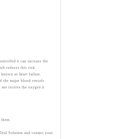
ontrolled it can increase the
ch reduces this risk.
 known as heart failure.
of the major blood vessels
 not receive the oxygen it
s them.
 Oral Solution and contact your