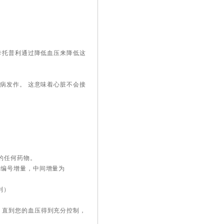
）
卡托普利通过降低血压来降低这
病发作。 这意味着心脏不会接
的任何药物。
利）的编号增量，中间增量为
普利）
，直到您的血压得到充分控制，