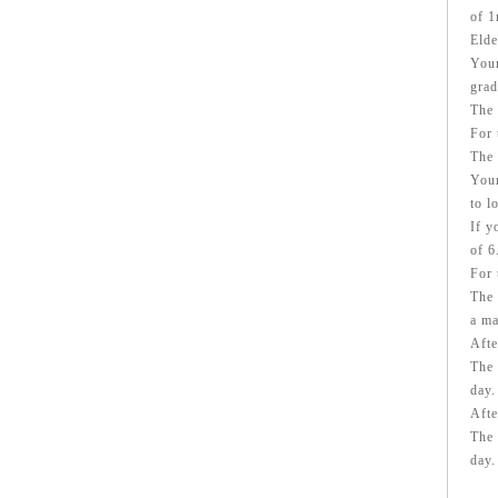
of 1
Elde
Your
grad
The 
For 
The 
Your
to l
If y
of 6
For 
The 
a m
Afte
The 
day.
Afte
The 
day.