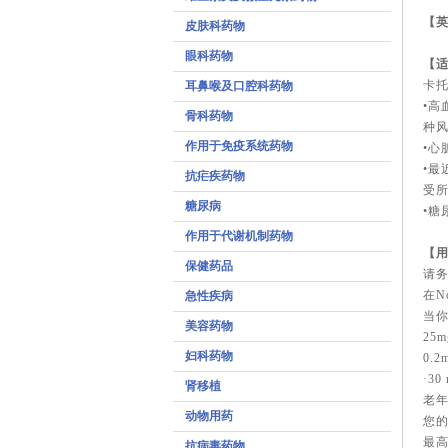
【
皮肤科药物
眼科药物
【
卡
耳鼻喉及口腔科药物
•高
骨科药物
种
作用于免疫系统药物
•心
•最
抗疟疾药物
受
糖尿病
•糖
作用于代谢机制药物
【
保健药品
请
在N
急性疾病
当你
美容药物
25
妇科药物
0.
·3
肾移植
老
动物用药
您
最高
抗病毒药物