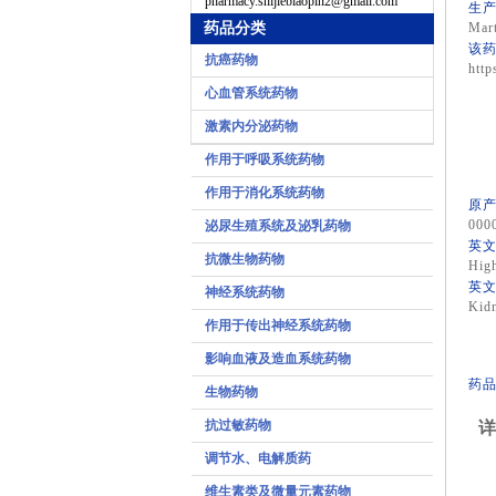
pharmacy.shijiebiaopin2@gmail.com
生产
药品分类
Mart
该药
抗癌药物
http
心血管系统药物
激素内分泌药物
作用于呼吸系统药物
作用于消化系统药物
原产
000
泌尿生殖系统及泌乳药物
英文
抗微生物药物
High
英文
神经系统药物
Kidn
作用于传出神经系统药物
影响血液及造血系统药物
药品
生物药物
抗过敏药物
详
调节水、电解质药
维生素类及微量元素药物