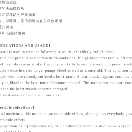
咙痛或发烧
重的头晕或昏厥
着左臂移动的严重胸痛
速，深呼吸，寒冷的湿冷皮肤和焦虑感
重的胃痛
肤和/或眼睛发黄
NDICATIONS AND USAGE】
opril is used to treat the following in adults, the elderly and children:
gh blood pressure and certain heart conditions. If high blood pressure is left unc
 of heart disease or stroke. Captopril works by lowering your blood pressure whi
ople whose heart no longer pumps blood as well as it once did. This condition is
ople who have recently suffered a heart attack. A heart attack happens once one 
lying blood to the heart muscle becomes blocked. This means that the heart does
s and the heart muscle becomes damaged.
dney disease in people with diabetes.
ssible side effects】
 all medicines, this medicine can cause side effects, although not everybody get
ous side effects
ou (or your child) experience any of the following reactions stop taking Noyada