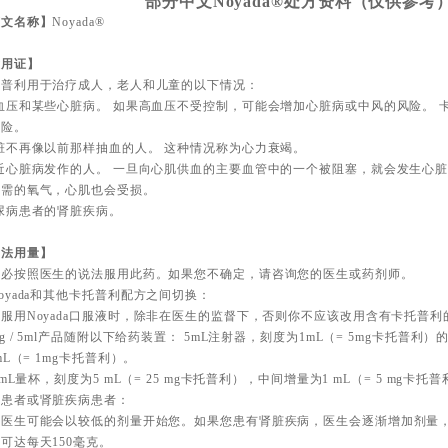
部分中文Noyada®处方资料（仅供参考
英文名称】
Noyada®
适用证】
托普利用于治疗成人，老人和儿童的以下情况：
血压和某些心脏病。 如果高血压不受控制，可能会增加心脏病或中风的风险。 
风险。
脏不再像以前那样抽血的人。 这种情况称为心力衰竭。
近心脏病发作的人。 一旦向心肌供血的主要血管中的一个被阻塞，就会发生心脏
所需的氧气，心肌也会受损。
尿病患者的肾脏疾病。
用法用量】
务必按照医生的说法服用此药。如果您不确定，请咨询您的医生或药剂师。
oyada和其他卡托普利配方之间切换：
服用Noyada口服液时，除非在医生的监督下，否则你不应该改用含有卡托普利
mg / 5ml产品随附以下给药装置： 5mL注射器，刻度为1mL（= 5mg卡托普
2mL（= 1mg卡托普利）。
0 mL量杯，刻度为5 mL（= 25 mg卡托普利），中间增量为1 mL（= 5 mg卡托
年患者或肾脏疾病患者：
的医生可能会以较低的剂量开始您。如果您患有肾脏疾病，医生会逐渐增加剂量
可达每天150毫克。