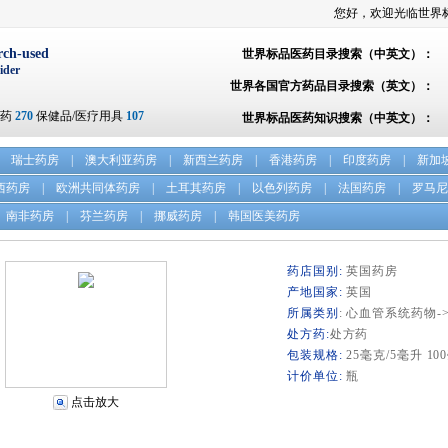
您好，欢迎光临世界
rch-used
世界标品医药目录搜索（中英文）：
ider
世界各国官方药品目录搜索（英文）：
方药
270
保健品/医疗用具
107
世界标品医药知识搜索（中英文）：
瑞士药房
|
澳大利亚药房
|
新西兰药房
|
香港药房
|
印度药房
|
新加
西药房
|
欧洲共同体药房
|
土耳其药房
|
以色列药房
|
法国药房
|
罗马尼
南非药房
|
芬兰药房
|
挪威药房
|
韩国医美药房
药店国别:
英国药房
产地国家:
英国
所属类别
: 心血管系统药物
处方药:
处方药
包装规格:
25毫克/5毫升 10
计价单位:
瓶
点击放大