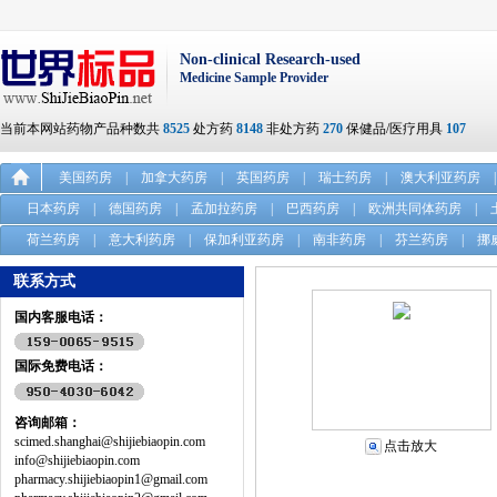
Non-clinical Research-used
Medicine Sample Provider
当前本网站药物产品种数共
8525
处方药
8148
非处方药
270
保健品/医疗用具
107
美国药房
|
加拿大药房
|
英国药房
|
瑞士药房
|
澳大利亚药房
|
日本药房
|
德国药房
|
孟加拉药房
|
巴西药房
|
欧洲共同体药房
|
荷兰药房
|
意大利药房
|
保加利亚药房
|
南非药房
|
芬兰药房
|
挪
联系方式
国内客服电话：
国际免费电话：
咨询邮箱：
scimed.shanghai@shijiebiaopin.com
点击放大
info@shijiebiaopin.com
pharmacy.shijiebiaopin1@gmail.com