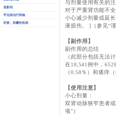
与剂量使用有关的
造影剂
对于严重肾功能不全的
罕见病治疗药物
小心减少剂量或延长
肝脏、胆囊性疾病
液损伤。 ]（参见“
【副作用】
副作用的总结
（此部分包括无法
在18,541例中，6
（0.58％）和瘙痒（
【使用注意】
小心剂量：
双肾动脉狭窄患者或
项”）