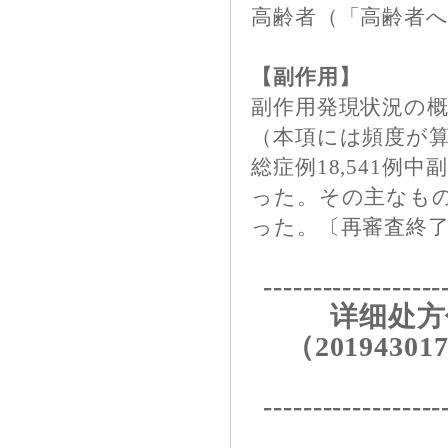
高齢者（「高齢者
【副作用】
副作用発現状況の
（本項には頻度が
総症例18,541例
った。その主なものは
った。〔再審査終
------------------
详细处方
（201943017
------------------