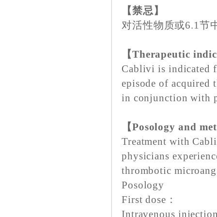
【禁忌】
对活性物质或6.1
【Therapeutic indi
Cablivi is indicated 
episode of acquired
in conjunction with
【Posology and met
Treatment with Cabli
physicians experienc
thrombotic microang
Posology
First dose：
Intravenous injectio