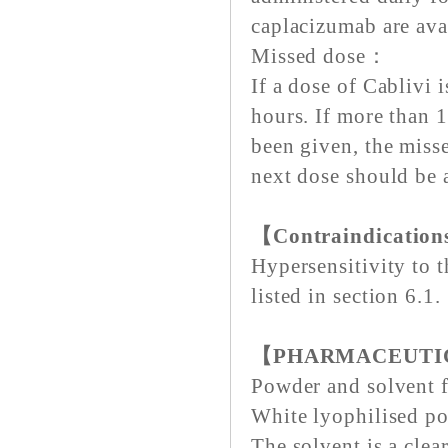
caplacizumab are ava
Missed dose：
If a dose of Cablivi 
hours. If more than 
been given, the miss
next dose should be 
【Contraindicatio
Hypersensitivity to t
listed in section 6.1.
【PHARMACEUTI
Powder and solvent fo
White lyophilised p
The solvent is a clear