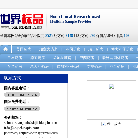
Non-clinical Research-used
Medicine Sample Provider
当前本网站药物产品种数共
8525
处方药
8148
非处方药
270
保健品/医疗用具
107
美国药房
|
加拿大药房
|
英国药房
|
瑞士药房
|
澳大利亚药房
|
日本药房
|
德国药房
|
孟加拉药房
|
巴西药房
|
欧洲共同体药房
|
荷兰药房
|
意大利药房
|
保加利亚药房
|
南非药房
|
芬兰药房
|
挪
联系方式
国内客服电话：
国际免费电话：
咨询邮箱：
scimed.shanghai@shijiebiaopin.com
点击放大
info@shijiebiaopin.com
pharmacy.shijiebiaopin1@gmail.com