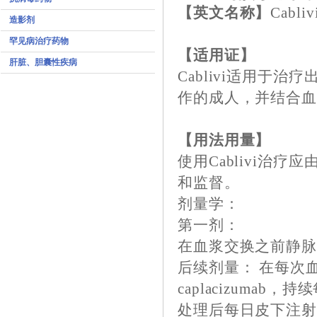
【英文名称】
Cabliv
造影剂
罕见病治疗药物
【适用证】
肝脏、胆囊性疾病
Cablivi适用于
作的成人，并结合
【用法用量】
使用Cablivi治
和监督。
剂量学：
第一剂：
在血浆交换之前静脉注射1
后续剂量： 在每次
caplacizum
处理后每日皮下注射10m