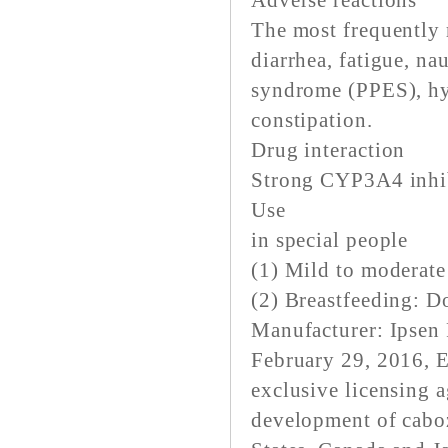
Adverse reactions
The most frequently 
diarrhea, fatigue, na
syndrome (PPES), hyp
constipation.
Drug interaction
Strong CYP3A4 inh
Use
in special people
(1) Mild to modera
(2) Breastfeeding:
Manufacturer: Ipsen
February 29, 2016, E
exclusive licensing 
development of caboz