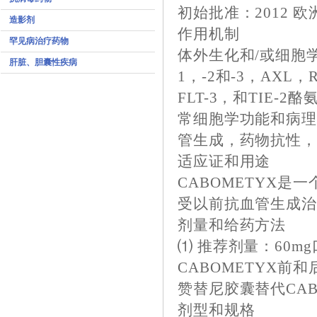
初始批准：2012 欧
造影剂
作用机制
罕见病治疗药物
体外生化和/或细胞学
肝脏、胆囊性疾病
1，-2和-3，AXL，
FLT-3，和TIE
常细胞学功能和病
管生成，药物抗性
适应证和用途
CABOMETYX是
受以前抗血管生成
剂量和给药方法
⑴ 推荐剂量：60m
CABOMETYX前
赞替尼胶囊替代CAB
剂型和规格