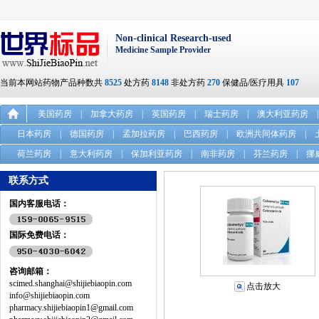
Non-clinical Research-used
Medicine Sample Provider
当前本网站药物产品种数共
8525
处方药
8148
非处方药
270
保健品/医疗用具
107
美国药房
|
加拿大药房
|
英国药房
|
瑞士药房
|
澳大利亚药房
|
日本药房
|
德国药房
|
孟加拉药房
|
巴西药房
|
欧洲共同体药房
|
荷兰药房
|
意大利药房
|
保加利亚药房
|
南非药房
|
芬兰药房
|
挪
联系方式
国内客服电话：
国际免费电话：
咨询邮箱：
scimed.shanghai@shijiebiaopin.com
点击放大
info@shijiebiaopin.com
pharmacy.shijiebiaopin1@gmail.com