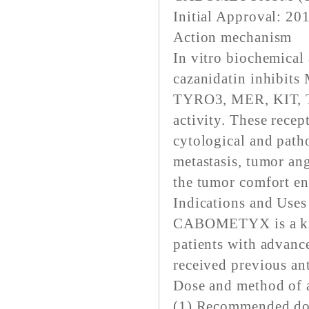
Initial Approval: 2
Action mechanism
In vitro biochemical
cazanidatin inhibit
TYRO3, MER, KIT, TR
activity. These recep
cytological and path
metastasis, tumor an
the tumor comfort e
Indications and Uses
CABOMETYX is a kinas
patients with advanc
received previous an
Dose and method of 
(1) Recommended dose