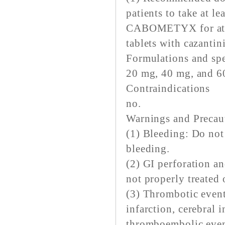
patients to take at le
CABOMETYX for at l
tablets with cazantin
Formulations and spe
20 mg, 40 mg, and 60
Contraindications
no.
Warnings and Precau
(1) Bleeding: Do no
bleeding.
(2) GI perforation an
not properly treated 
(3) Thrombotic eve
infarction, cerebral i
thromboembolic even