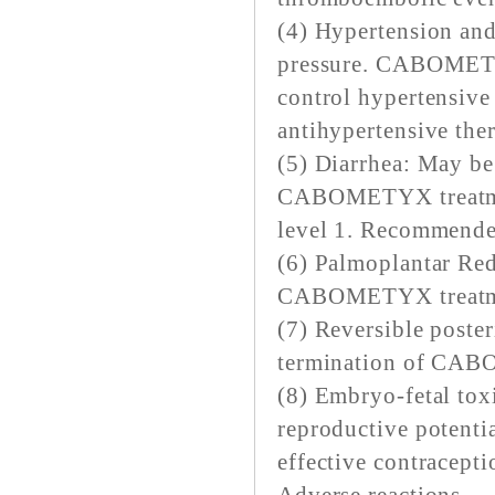
(4) Hypertension and
pressure. CABOMETYX
control hypertensive 
antihypertensive the
(5) Diarrhea: May be
CABOMETYX treatment
level 1. Recommended
(6) Palmoplantar Re
CABOMETYX treatment
(7) Reversible post
termination of CA
(8) Embryo-fetal tox
reproductive potentia
effective contracepti