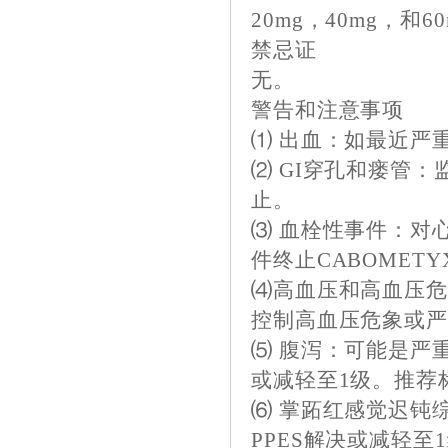
20mg，40mg，和6
禁忌证
无。
警告和注意事项
⑴ 出血：如最近严重
⑵ GI穿孔和瘘管
止。
⑶ 血栓性事件：对
件终止CABOMETY
⑷高血压和高血压
控制高血压危象或严重
⑸ 腹泻：可能是严重
或减轻至1级。推荐
⑹ 掌跖红感觉迟钝综
PPES解决或减轻至