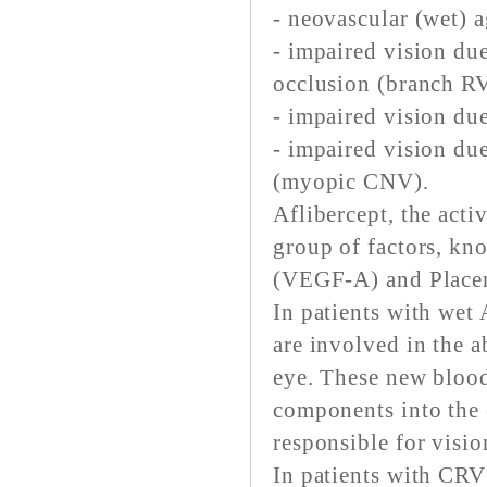
- neovascular (wet) 
- impaired vision du
occlusion (branch 
- impaired vision du
- impaired vision du
(myopic CNV).
Aflibercept, the acti
group of factors, kn
(VEGF-A) and Placen
In patients with wet
are involved in the 
eye. These new blood
components into the 
responsible for visio
In patients with CRV