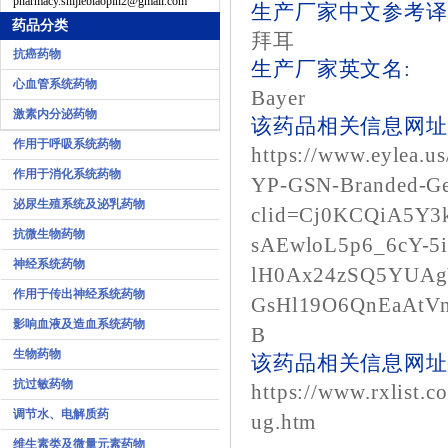
pharmacy.shijiebiaopin2@gmail.com
生产厂家中文参考译
药品分类
拜耳
抗癌药物
生产厂家英文名:
心血管系统药物
Bayer
激素内分泌药物
该药品相关信息网址1
作用于呼吸系统药物
https://www.eylea.u
作用于消化系统药物
YP-GSN-Branded-G
泌尿生殖系统及泌乳药物
clid=Cj0KCQiA5Y
抗微生物药物
sAEwloL5p6_6cY-5
神经系统药物
lH0Ax24zSQ5YUAg
作用于传出神经系统药物
GsHl19O6QnEaAtV
影响血液及造血系统药物
B
生物药物
该药品相关信息网址2
抗过敏药物
https://www.rxlist.c
调节水、电解质药
ug.htm
维生素类及微量元素药物