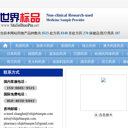
Non-clinical Research-used
Medicine Sample Provider
当前本网站药物产品种数共
8525
处方药
8148
非处方药
270
保健品/医疗用具
107
美国药房
|
加拿大药房
|
英国药房
|
瑞士药房
|
澳大利亚药房
|
日本药房
|
德国药房
|
孟加拉药房
|
巴西药房
|
欧洲共同体药房
|
荷兰药房
|
意大利药房
|
保加利亚药房
|
南非药房
|
芬兰药房
|
挪
联系方式
国内客服电话：
国际免费电话：
咨询邮箱：
scimed.shanghai@shijiebiaopin.com
点击放大
info@shijiebiaopin.com
pharmacy.shijiebiaopin1@gmail.com