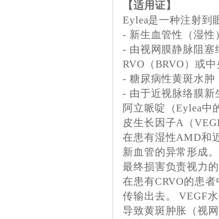
【适用证】
Eylea是一种注
- 新生血管性（湿
- 由视网膜静脉阻
RVO（BRVO）或中
- 糖尿病性黄斑水
- 由于近视脉络膜
阿立哌啶（Eyle
皮生长因子A（VEG
在患有湿性AMD和
新血管的异常形成
最终损害负责视力
在患有CRVO的患
传输出去。 VEG
导致黄斑肿胀（视