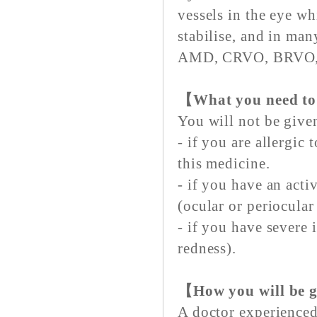
vessels in the eye wh
stabilise, and in man
AMD, CRVO, BRVO,
【What you need to 
You will not be give
- if you are allergic 
this medicine.
- if you have an acti
(ocular or periocular
- if you have severe 
redness).
【How you will be 
A doctor experienced 