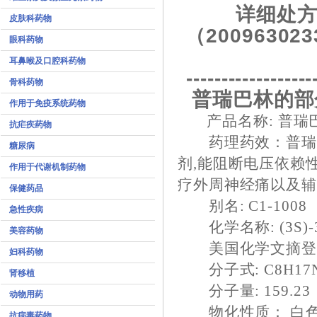
详细处方
皮肤科药物
（200963023
眼科药物
耳鼻喉及口腔科药物
------------------
骨科药物
普瑞巴林的部
作用于免疫系统药物
产品名称: 普瑞
抗疟疾药物
药理药效：普瑞巴林
糖尿病
剂,能阻断电压依赖
作用于代谢机制药物
疗外周神经痛以及
保健药品
别名: C1-1008
急性疾病
化学名称: (3S)-
美容药物
美国化学文摘登录号: [
妇科药物
分子式: C8H17N
肾移植
分子量: 159.23
动物用药
物化性质： 白色
抗病毒药物