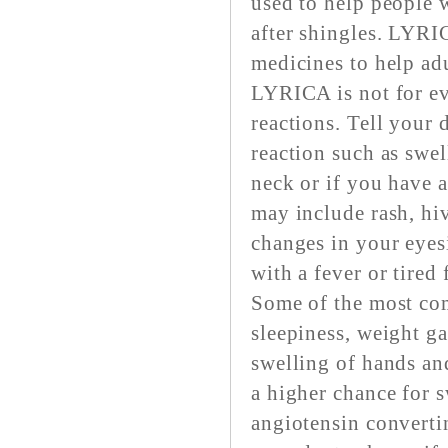
used to help people 
after shingles. LYRIC
medicines to help adu
LYRICA is not for e
reactions. Tell your 
reaction such as swel
neck or if you have a
may include rash, hiv
changes in your eyes
with a fever or tired 
Some of the most co
sleepiness, weight ga
swelling of hands an
a higher chance for s
angiotensin converti