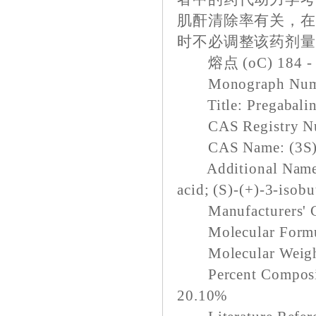
肌酐清除率有关，
时不必调整该药剂
熔点 (oC) 184 - 
Monograph Numb
Title: Pregabali
CAS Registry Num
CAS Name: (3S)-3-
Additional Names: 
acid; (S)-(+)-3-isob
Manufacturers' Co
Molecular Formu
Molecular Weight
Percent Compositi
20.10%