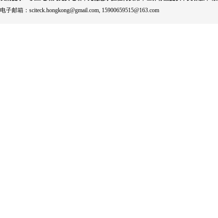
电子邮箱：sciteck.hongkong@gmail.com, 15900659515@163.com