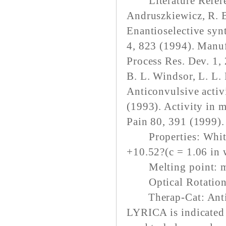
Literature Referen
Andruszkiewicz, R. B
Enantioselective synt
4, 823 (1994). Manuf
Process Res. Dev. 1,
B. L. Windsor, L. L.
Anticonvulsive activi
(1993). Activity in m
Pain 80, 391 (1999).
Properties: White 
+10.52?(c = 1.06 in 
Melting point: m
Optical Rotation: 
Therap-Cat: Antic
LYRICA is indicated 