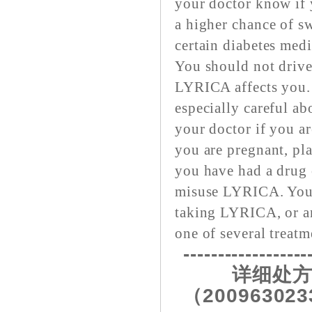
your doctor know if 
a higher chance of sw
certain diabetes medi
You should not drive
LYRICA affects you.
especially careful ab
your doctor if you ar
you are pregnant, pla
you have had a drug 
misuse LYRICA. You 
taking LYRICA, or a
one of several treatm
------------------
详细处方
（200963023