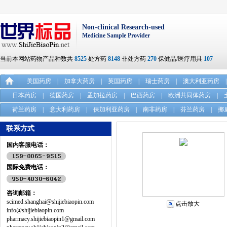
Non-clinical Research-used
Medicine Sample Provider
当前本网站药物产品种数共
8525
处方药
8148
非处方药
270
保健品/医疗用具
107
美国药房
|
加拿大药房
|
英国药房
|
瑞士药房
|
澳大利亚药房
|
日本药房
|
德国药房
|
孟加拉药房
|
巴西药房
|
欧洲共同体药房
|
荷兰药房
|
意大利药房
|
保加利亚药房
|
南非药房
|
芬兰药房
|
挪
联系方式
国内客服电话：
国际免费电话：
咨询邮箱：
scimed.shanghai@shijiebiaopin.com
点击放大
info@shijiebiaopin.com
pharmacy.shijiebiaopin1@gmail.com