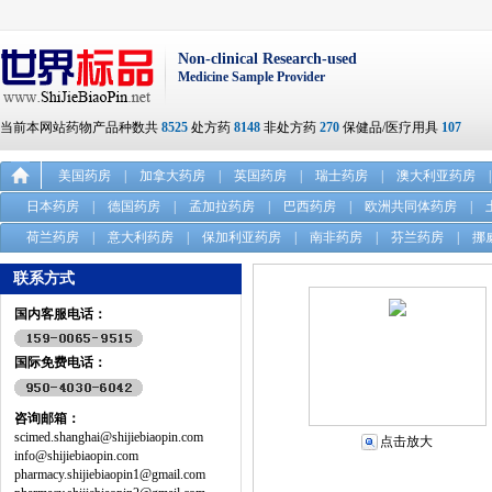
Non-clinical Research-used
Medicine Sample Provider
当前本网站药物产品种数共
8525
处方药
8148
非处方药
270
保健品/医疗用具
107
美国药房
|
加拿大药房
|
英国药房
|
瑞士药房
|
澳大利亚药房
|
日本药房
|
德国药房
|
孟加拉药房
|
巴西药房
|
欧洲共同体药房
|
荷兰药房
|
意大利药房
|
保加利亚药房
|
南非药房
|
芬兰药房
|
挪
联系方式
国内客服电话：
国际免费电话：
咨询邮箱：
scimed.shanghai@shijiebiaopin.com
点击放大
info@shijiebiaopin.com
pharmacy.shijiebiaopin1@gmail.com