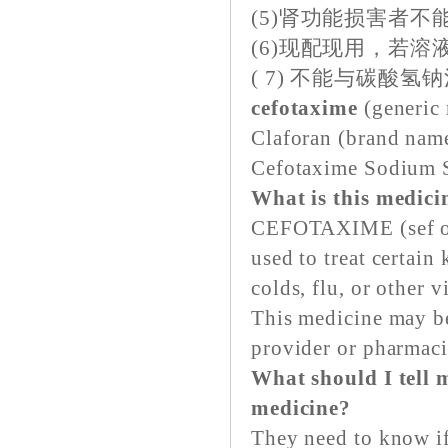
(5)肾功能损害者
(6)现配现用，若溶
( 7) 不能与碳酸氢
cefotaxime
(generic
Claforan (brand nam
Cefotaxime Sodium S
What is this medici
CEFOTAXIME (sef oh 
used to treat certain 
colds, flu, or other v
This medicine may be
provider or pharmaci
What should I tell m
medicine?
They need to know if