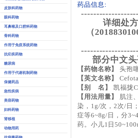
药品信息:
皮肤科药物
------------------
眼科药物
详细处方
耳鼻喉及口腔科药物
（201883010
骨科药物
作用于免疫系统药物
------------------
抗疟疾药物
部分中文头
糖尿病
【药物名称】
头孢
作用于代谢机制药物
【英文名称】
Cefot
保健药品
【别 名】
凯福拢C
急性疾病
【用法用量】
肌注、
美容药物
染，1g/次，2次/
妇科药物
症等6~8g/日，分
肾移植
药。小儿1日50~10
动物用药
抗病毒药物