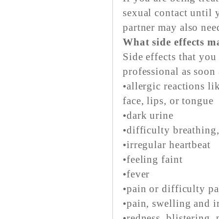
sexual contact until
partner may also nee
What side effects m
Side effects that you
professional as soon 
•allergic reactions li
face, lips, or tongue
•dark urine
•difficulty breathin
•irregular heartbeat
•feeling faint
•fever
•pain or difficulty p
•pain, swelling and ir
•redness, blistering,