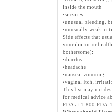
inside the mouth
•seizures
•unusual bleeding, b
•unusually weak or t
Side effects that usu
your doctor or health
bothersome):
•diarrhea
•headache
•nausea, vomiting
•vaginal itch, irritat
This list may not des
for medical advice ab
FDA at 1-800-FDA-