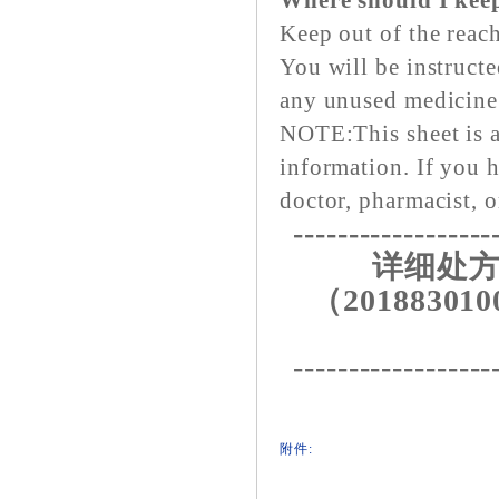
Where should I kee
Keep out of the reach
You will be instruct
any unused medicine a
NOTE:This sheet is a
information. If you h
doctor, pharmacist, o
------------------
详细处方
（201883010
------------------
附件: