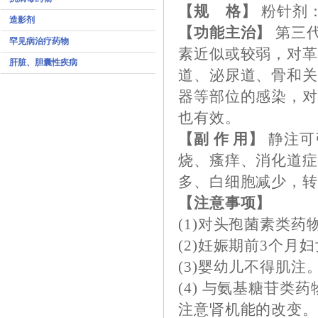
【规 格】
粉针剂：
造影剂
【功能主治】
第三
罕见病治疗药物
素近似或较弱，对
肝脏、胆囊性疾病
道、泌尿道、骨和
器等部位的感染，
也有效。
【副 作 用】
静注可
烧、瘙痒、消化道
多、白细胞减少，
【注意事项】
(1)对头孢菌素类
(2)妊娠期前3个月
(3)婴幼儿不得肌注
(4) 与氨基糖苷
注意肾机能的改变