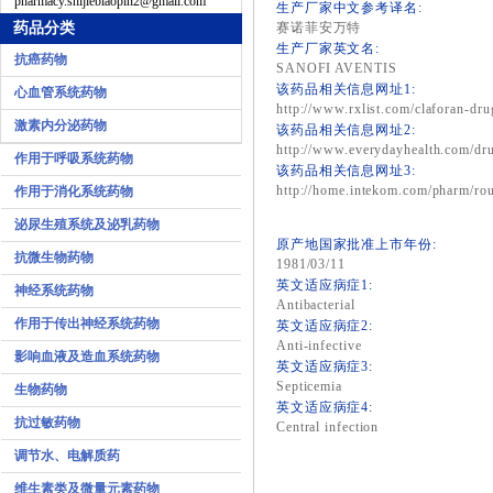
pharmacy.shijiebiaopin2@gmail.com
生产厂家中文参考译名:
药品分类
赛诺菲安万特
生产厂家英文名:
抗癌药物
SANOFI AVENTIS
该药品相关信息网址1:
心血管系统药物
http://www.rxlist.com/claforan-dr
激素内分泌药物
该药品相关信息网址2:
http://www.everydayhealth.com/dru
作用于呼吸系统药物
该药品相关信息网址3:
http://home.intekom.com/pharm/rou
作用于消化系统药物
泌尿生殖系统及泌乳药物
原产地国家批准上市年份:
抗微生物药物
1981/03/11
英文适应病症1:
神经系统药物
Antibacterial
作用于传出神经系统药物
英文适应病症2:
Anti-infective
影响血液及造血系统药物
英文适应病症3:
Septicemia
生物药物
英文适应病症4:
抗过敏药物
Central infection
调节水、电解质药
维生素类及微量元素药物