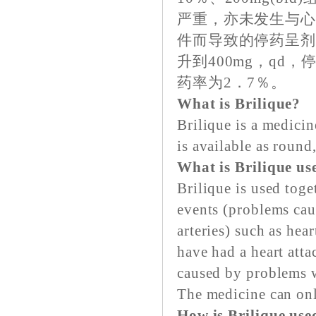
严重，亦未发生与
件而导致的停药呈剂
升到400mg，qd
药率为2．7％。
What is Brilique?
Brilique is a medicine
is available as round
What is Brilique us
Brilique is used toge
events (problems cau
arteries) such as hear
have had a heart atta
caused by problems w
The medicine can onl
How is Brilique use