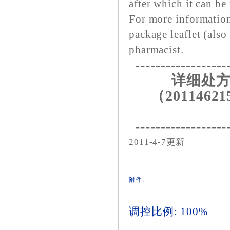
after which it can be
For more information
package leaflet (also
pharmacist.
------------------
详细处方
（20114621
------------------
2011-4-7更新
附件:
调控比例: 100%