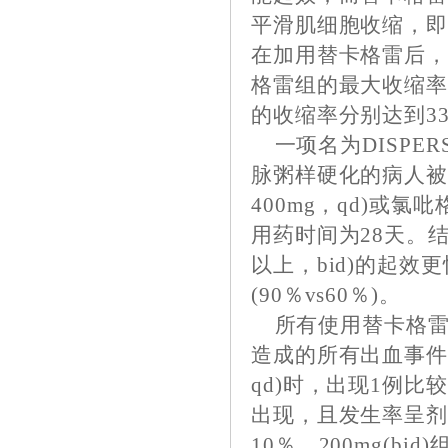
平滑肌细胞收缩，
在加用替卡格雷后
格雷组的最大收缩率
的收缩率分别达到33
一项名为DISPER
脉粥样硬化的病人被随机
400mg，qd)或氯吡
用药时间为28天。结
以上，bid)的起
(90％vs60％)。
所有使用替卡格雷
造成的所有出血事件
qd)时，出现1例
出现，且发生率呈剂量
10％、200mg(bi