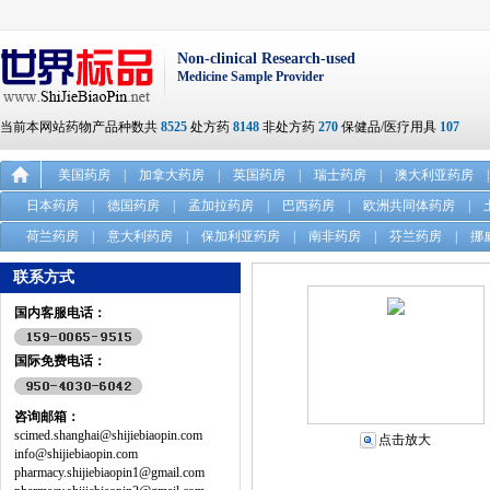
Non-clinical Research-used
Medicine Sample Provider
当前本网站药物产品种数共
8525
处方药
8148
非处方药
270
保健品/医疗用具
107
美国药房
|
加拿大药房
|
英国药房
|
瑞士药房
|
澳大利亚药房
|
日本药房
|
德国药房
|
孟加拉药房
|
巴西药房
|
欧洲共同体药房
|
荷兰药房
|
意大利药房
|
保加利亚药房
|
南非药房
|
芬兰药房
|
挪
联系方式
国内客服电话：
国际免费电话：
咨询邮箱：
scimed.shanghai@shijiebiaopin.com
点击放大
info@shijiebiaopin.com
pharmacy.shijiebiaopin1@gmail.com