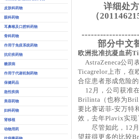
详细处方
皮肤科药物
（20114621
眼科药物
耳鼻喉及口腔科药物
------------------
骨科药物
部分中文
作用于免疫系统药物
欧洲批准抗凝血药Ticagr
抗疟疾药物
AstraZenec
糖尿病
Ticagrelor上市
作用于代谢机制药物
合症患者形成危险
保健药品
12月，公司获准
急性疾病
Brilinta（也称
美容药物
要比赛诺菲-安万特和
妇科药物
效，去年Plavix
肾移植
尽管如此，12月17
动物用药
望获得更多的比较Bri
抗病毒药物