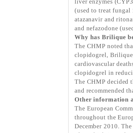
liver enzymes (CYP3
(used to treat fungal 
atazanavir and ritona
and nefazodone (used
Why has Brilique b
The CHMP noted that
clopidogrel, Brilique
cardiovascular death
clopidogrel in reduci
The CHMP decided that
and recommended that
Other information 
The European Commis
throughout the Europ
December 2010. The m