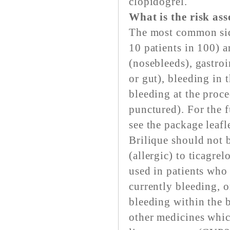
clopidogrel.
What is the risk ass
The most common side
10 patients in 100) a
(nosebleeds), gastro
or gut), bleeding in 
bleeding at the proce
punctured). For the fu
see the package leafle
Brilique should not 
(allergic) to ticagrel
used in patients who 
currently bleeding, 
bleeding within the b
other medicines whic