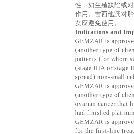
性，如生殖缺陷或
作用。吉西他滨对
女应避免使用。
Indications and Im
GEMZAR is approved 
(another type of chem
patients (for whom s
(stage IIIA or stage I
spread) non-small cel
GEMZAR is approved 
(another type of che
ovarian cancer that h
had finished platinu
GEMZAR is approved 
for the first-line tre