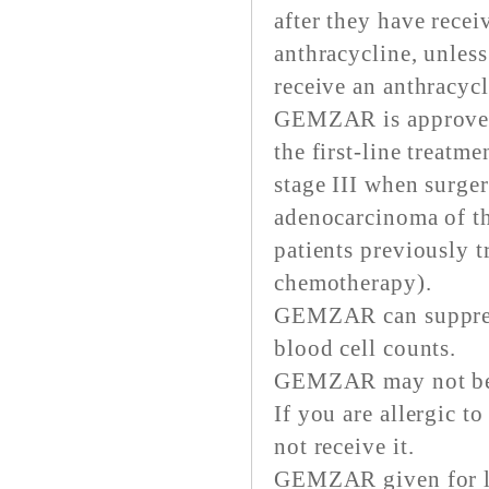
after they have rece
anthracycline, unless
receive an anthracycl
GEMZAR is approved 
the first-line treatme
stage III when surger
adenocarcinoma of t
patients previously 
chemotherapy).
GEMZAR can suppres
blood cell counts.
GEMZAR may not be a
If you are allergic 
not receive it.
GEMZAR given for lo