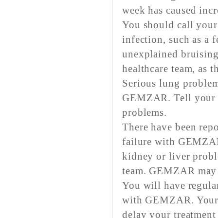
week has caused incre
You should call your
infection, such as a f
unexplained bruising
healthcare team, as 
Serious lung problem
GEMZAR. Tell your h
problems.
There have been repo
failure with GEMZAR 
kidney or liver probl
team. GEMZAR may no
You will have regula
with GEMZAR. Your 
delay your treatment 