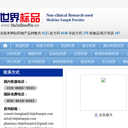
Non-clinical Research-used
Medicine Sample Provider
当前本网站药物产品种数共
8525
处方药
8148
非处方药
270
保健品/医疗用具
107
美国药房
|
加拿大药房
|
英国药房
|
瑞士药房
|
澳大利亚药房
|
日本药房
|
德国药房
|
孟加拉药房
|
巴西药房
|
欧洲共同体药房
|
荷兰药房
|
意大利药房
|
保加利亚药房
|
南非药房
|
芬兰药房
|
挪
联系方式
国内客服电话：
国际免费电话：
咨询邮箱：
scimed.shanghai@shijiebiaopin.com
点击放大
info@shijiebiaopin.com
pharmacy.shijiebiaopin1@gmail.com