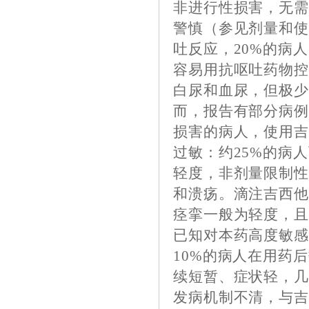
非进行性损害，无
警慎（参见剂量和使
吐反应，20%的病
容易用抗呕吐药物
白尿和血尿，但极
而，报告有部分病
损害的病人，使用
过敏：约25%的病
轻度，非剂量限制
和溃疡。滴注吉西他
痉挛一般为轻度，
已知对本药高度敏
10%的病人在用药
续短暂、症状轻，
发病机制不清，与