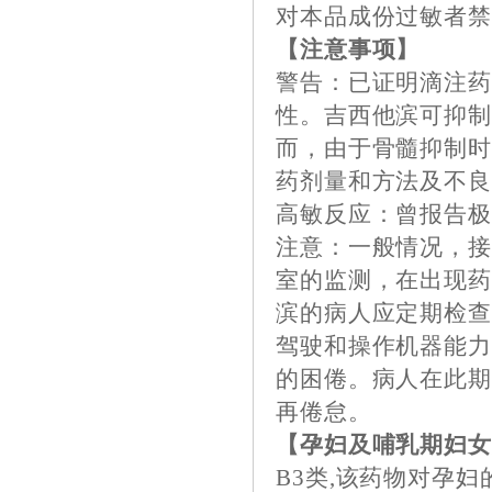
对本品成份过敏者
【注意事项】
警告：已证明滴注
性。吉西他滨可抑
而，由于骨髓抑制
药剂量和方法及不
高敏反应：曾报告
注意：一般情况，
室的监测，在出现
滨的病人应定期检
驾驶和操作机器能
的困倦。病人在此
再倦怠。
【孕妇及哺乳期妇
B3类,该药物对孕