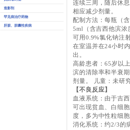
连续三周，随后休
造影剂
相应减少剂量。
罕见病治疗药物
配制方法：每瓶（含吉
肝脏、胆囊性疾病
5ml（含吉西他滨浓
可用0.9%氯化钠
在室温并在24小时
出。
高龄患者：65岁以
滨的清除率和半衰
剂量。 儿童：未研
【不良反应】
血液系统：由于吉
可出现贫血、白细
度，多为中性粒细
消化系统：约2/3