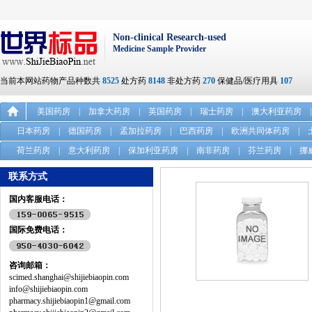
Non-clinical Research-used
Medicine Sample Provider
当前本网站药物产品种数共
8525
处方药
8148
非处方药
270
保健品/医疗用具
107
美国药房
|
加拿大药房
|
英国药房
|
瑞士药房
|
澳大利亚药房
|
日本药房
|
德国药房
|
孟加拉药房
|
巴西药房
|
欧洲共同体药房
|
荷兰药房
|
意大利药房
|
保加利亚药房
|
南非药房
|
芬兰药房
|
挪
联系方式
国内客服电话：
国际免费电话：
咨询邮箱：
scimed.shanghai@shijiebiaopin.com
info@shijiebiaopin.com
pharmacy.shijiebiaopin1@gmail.com