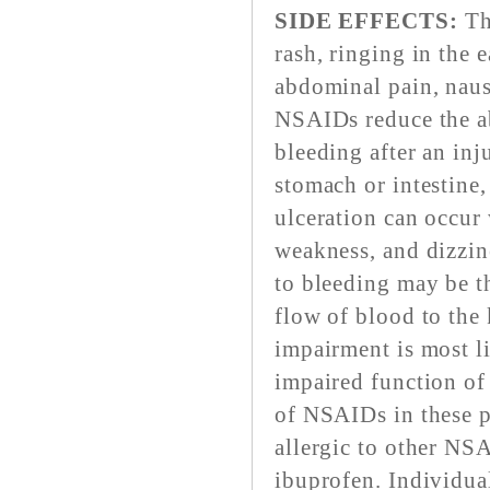
SIDE EFFECTS:
Th
rash, ringing in the 
abdominal pain, naus
NSAIDs reduce the abi
bleeding after an inj
stomach or intestine
ulceration can occur 
weakness, and dizzin
to bleeding may be t
flow of blood to the
impairment is most l
impaired function of 
of NSAIDs in these p
allergic to other NSA
ibuprofen. Individua