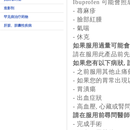
Ibuprofen 可能
造影剂
- 蕁麻疹
罕见病治疗药物
- 臉部紅腫
肝脏、胆囊性疾病
- 氣喘
- 休克
如果服用過量可能會
請在服用此產品前先
如果您有以下病狀, 
- 之前服用其他止
- 如果您的胃常出現以
- 胃潰瘍
- 出血症狀
- 高血壓, 心藏或腎
請在服用前尋問醫師
- 完成手術