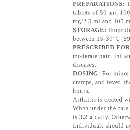
PREPARATIONS:
T
tablets of 50 and 10
mg/2.5 ml and 100 m
STORAGE:
Ibuprofe
between 15-30°C (59
PRESCRIBED FOR
moderate pain, infla
diseases.
DOSING:
For minor 
cramps, and fever, th
hours.
Arthritis is treated 
When under the care 
is 3.2 g daily. Other
Individuals should n