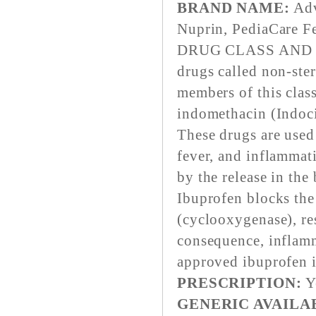
BRAND NAME:
Adv
Nuprin, PediaCare Fe
DRUG CLASS AND ME
drugs called non-ste
members of this clas
indomethacin (Indoci
These drugs are used
fever, and inflammat
by the release in the
Ibuprofen blocks the
(cyclooxygenase), res
consequence, inflamm
approved ibuprofen 
PRESCRIPTION:
Y
GENERIC AVAILA