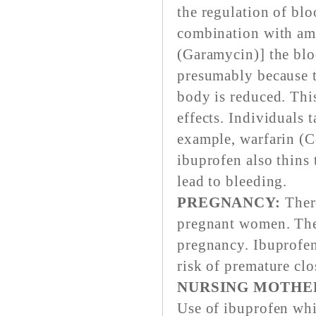
the regulation of bl
combination with am
(Garamycin)] the blo
presumably because t
body is reduced. Thi
effects. Individuals 
example, warfarin (
ibuprofen also thins
lead to bleeding.
PREGNANCY:
There
pregnant women. The
pregnancy. Ibuprofen
risk of premature clos
NURSING MOTHE
Use of ibuprofen whil