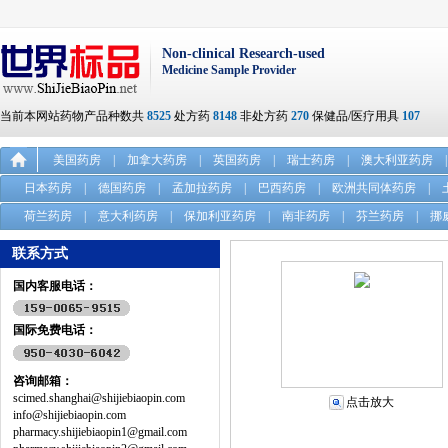
Non-clinical Research-used
Medicine Sample Provider
当前本网站药物产品种数共
8525
处方药
8148
非处方药
270
保健品/医疗用具
107
美国药房
|
加拿大药房
|
英国药房
|
瑞士药房
|
澳大利亚药房
|
日本药房
|
德国药房
|
孟加拉药房
|
巴西药房
|
欧洲共同体药房
|
荷兰药房
|
意大利药房
|
保加利亚药房
|
南非药房
|
芬兰药房
|
挪
联系方式
国内客服电话：
国际免费电话：
咨询邮箱：
scimed.shanghai@shijiebiaopin.com
点击放大
info@shijiebiaopin.com
pharmacy.shijiebiaopin1@gmail.com