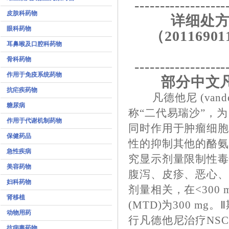
------------------
皮肤科药物
详细处方
眼科药物
（20116901
耳鼻喉及口腔科药物
骨科药物
------------------
作用于免疫系统药物
部分中文
抗疟疾药物
凡德他尼 (vand
糖尿病
称“二代易瑞沙”，为
作用于代谢机制药物
同时作用于肿瘤细胞E
保健药品
性的抑制其他的酪氨
急性疾病
究显示剂量限制性
美容药物
腹泻、皮疹、恶心、
妇科药物
剂量相关，在<300
肾移植
(MTD)为300 
动物用药
行凡德他尼治疗NS
抗病毒药物