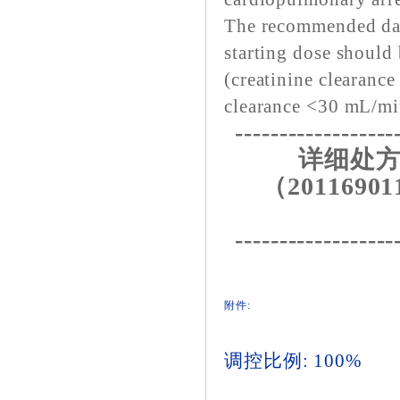
The recommended dai
starting dose should
(creatinine clearanc
clearance <30 mL/mi
------------------
详细处方
（20116901
------------------
附件:
调控比例: 100%