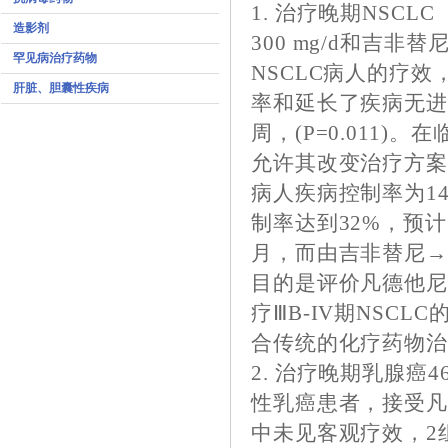
1. 治疗晚期NSC
造影剂
300 mg/d和吉非
罕见病治疗药物
NSCLC病人的疗
肝脏、胆囊性疾病
率和延长了疾病无进展
周，(P=0.011
允许其改变治疗方
病人疾病控制率为1
制率达到32%，预
月，而由吉非替尼→凡
目的是评价凡德他尼联合
疗ⅢB-IV期NSC
合传统的化疗药物治
2. 治疗晚期乳腺癌
性乳癌患者，接受凡德他
中未见客观疗效，2组