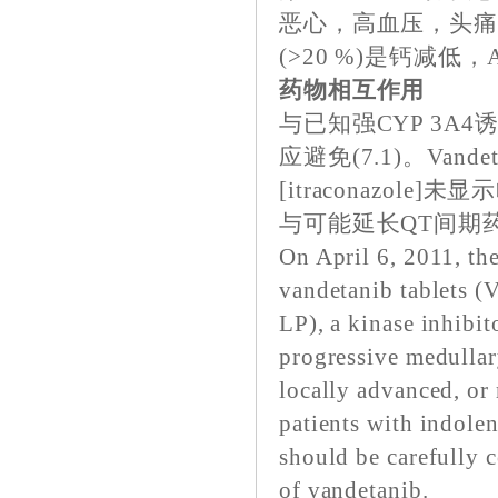
恶心，高血压，头
(>20 %)是钙减低
药物相互作用
与已知强CYP 3A4
应避免(7.1)。Vand
[itraconazole]
与可能延长QT间期
On April 6, 2011, th
vandetanib tablets (
LP), a kinase inhibit
progressive medullary
locally advanced, or 
patients with indole
should be carefully c
of vandetanib.