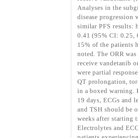
Analyses in the sub
disease progression 
similar PFS results: 
0.41 (95% CI: 0.25, 0
15% of the patients 
noted. The ORR was 
receive vandetanib or
were partial response
QT prolongation, tor
in a boxed warning. 
19 days, ECGs and l
and TSH should be ob
weeks after starting
Electrolytes and ECG
patients experiencin