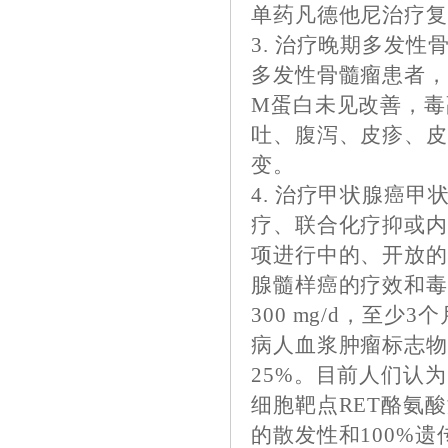
单药凡德他尼治疗
3. 治疗晚期多发
多发性骨髓瘤患者，口服
M蛋白未见改善，毒
吐、腹泻、皮疹、皮
变。
4. 治疗甲状腺癌
疗、联合化疗抑或内
项进行中的、开放的
腺髓样癌的疗效和毒
300 mg/d，至少
病人血浆肿瘤标志物
25%。目前人们认
细胞靶点RET酪氨
的散发性和100%