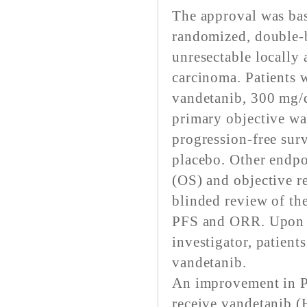
The approval was bas
randomized, double-b
unresectable locally
carcinoma. Patients 
vandetanib, 300 mg/d
primary objective w
progression-free sur
placebo. Other endpo
(OS) and objective r
blinded review of th
PFS and ORR. Upon o
investigator, patient
vandetanib.
An improvement in P
receive vandetanib 