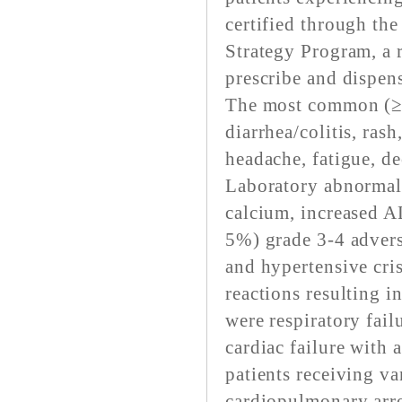
certified through th
Strategy Program, a r
prescribe and dispen
The most common (≥ 
diarrhea/colitis, ras
headache, fatigue, d
Laboratory abnormali
calcium, increased 
5%) grade 3-4 advers
and hypertensive cri
reactions resulting i
were respiratory fail
cardiac failure with 
patients receiving v
cardiopulmonary arres