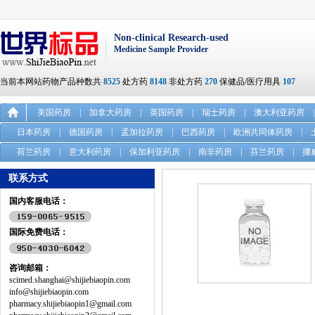
Non-clinical Research-used
Medicine Sample Provider
当前本网站药物产品种数共
8525
处方药
8148
非处方药
270
保健品/医疗用具
107
美国药房
|
加拿大药房
|
英国药房
|
瑞士药房
|
澳大利亚药房
|
日本药房
|
德国药房
|
孟加拉药房
|
巴西药房
|
欧洲共同体药房
|
荷兰药房
|
意大利药房
|
保加利亚药房
|
南非药房
|
芬兰药房
|
挪
联系方式
国内客服电话：
国际免费电话：
咨询邮箱：
scimed.shanghai@shijiebiaopin.com
info@shijiebiaopin.com
pharmacy.shijiebiaopin1@gmail.com