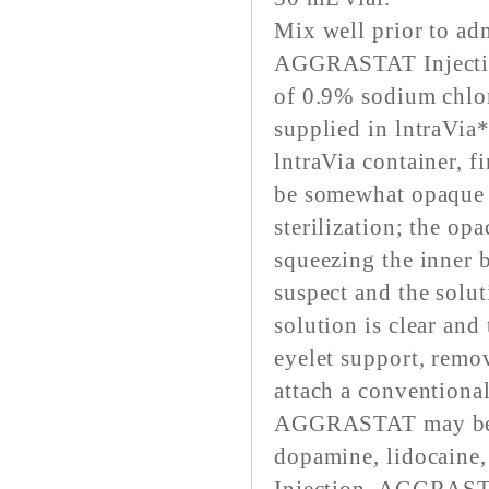
Mix well prior to adm
AGGRASTAT Injectio
of 0.9% sodium chlor
supplied in lntraVia
lntraVia container, fi
be somewhat opaque 
sterilization; the op
squeezing the inner ba
suspect and the solu
solution is clear and 
eyelet support, remov
attach a conventional
AGGRASTAT may be ad
dopamine, lidocaine