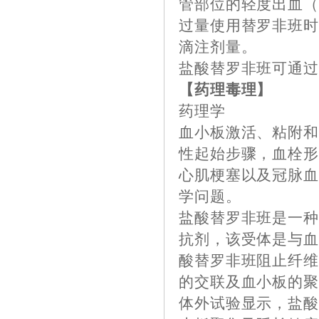
管部位的轻度出血
过量使用替罗非班
滴注剂量。
盐酸替罗非班可通
【药理毒理】
药理学
血小板激活、粘附
性起始步骤，血栓
心肌梗塞以及冠脉
学问题。
盐酸替罗非班是一种非
抗剂，该受体是与
酸替罗非班阻止纤维蛋
的交联及血小板的
体外试验显示，盐酸