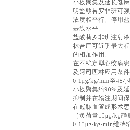
小板聚集及延长健康
明盐酸替罗非班可
浓度相平行。停用
基线水平。
盐酸替罗非班注射液以0
林合用可近乎最大
的相加作用。
在不稳定型心绞痛
及阿司匹林应用条件下负
0.1μg/kg/mi
小板聚集约90%及延
抑制并在输注期间
在冠脉血管成形术
（负荷量10μg/k
0.15μg/kg/m