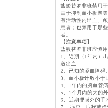
盐酸替罗非班禁用
由于抑制血小板聚
有活动性内出血、
患者；也禁用于那
者。
【注意事项】
盐酸替罗非班应慎
1、近期（1年内）
道出血
2、已知的凝血障碍
3、血小板计数小于150
4、1年内的脑血管
5、1个月内的大的
6、近期硬膜外的手
7、 病史、症状或