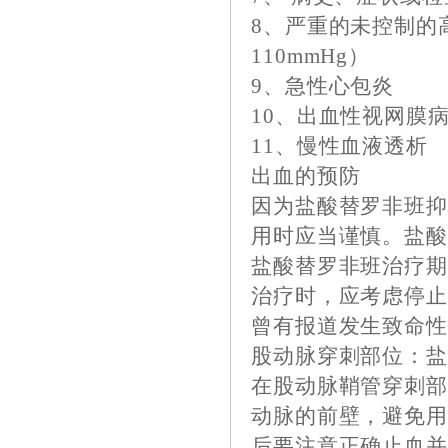
8、严重的未控制的高
110mmHg）
9、急性心包炎
10、出血性视网膜
11、慢性血液透析
出血的预防
因为盐酸替罗非班
用时应当谨慎。盐
盐酸替罗非班治疗
治疗时，应考虑停
曾有报道发生致命
股动脉穿刺部位：
在股动脉鞘管穿刺
动脉的前壁，避免用S
后要注意正确止血