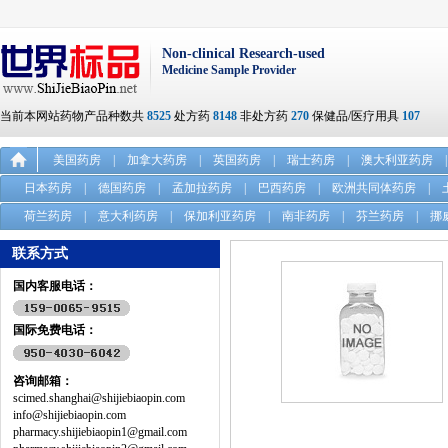
Non-clinical Research-used
Medicine Sample Provider
当前本网站药物产品种数共
8525
处方药
8148
非处方药
270
保健品/医疗用具
107
美国药房
|
加拿大药房
|
英国药房
|
瑞士药房
|
澳大利亚药房
|
日本药房
|
德国药房
|
孟加拉药房
|
巴西药房
|
欧洲共同体药房
|
荷兰药房
|
意大利药房
|
保加利亚药房
|
南非药房
|
芬兰药房
|
挪
联系方式
国内客服电话：
国际免费电话：
咨询邮箱：
scimed.shanghai@shijiebiaopin.com
info@shijiebiaopin.com
pharmacy.shijiebiaopin1@gmail.com