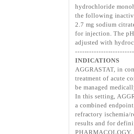
hydrochloride monohy
the following inactiv
2.7 mg sodium citrat
for injection. The p
adjusted with hydroc
------------------------
INDICATIONS
AGGRASTAT, in combi
treatment of acute c
be managed medicall
In this setting, AGG
a combined endpoint 
refractory ischemia/r
results and for defi
PHARMACOLOGY, Cli