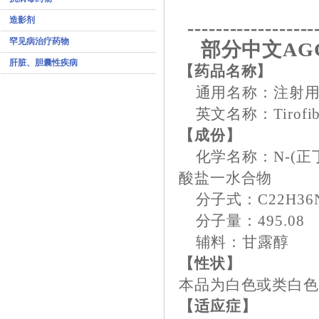
造影剂
------------------
罕见病治疗药物
部分中文AG
肝脏、胆囊性疾病
【药品名称】
通用名称：注射用
英文名称：Tirofiban H
【成份】
化学名称：N-(正丁基
酸盐一水合物
分子式：C22H36N2
分子量：495.08
辅料：甘露醇
【性状】
本品为白色或类白
【适应症】