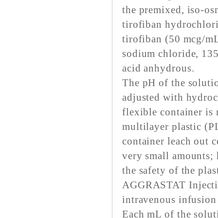
the premixed, iso-os
tirofiban hydrochlor
tirofiban (50 mcg/mL
sodium chloride, 135
acid anhydrous.
The pH of the soluti
adjusted with hydroc
flexible container i
multilayer plastic (P
container leach out 
very small amounts; 
the safety of the plas
AGGRASTAT Injection 
intravenous infusion 
Each mL of the solut