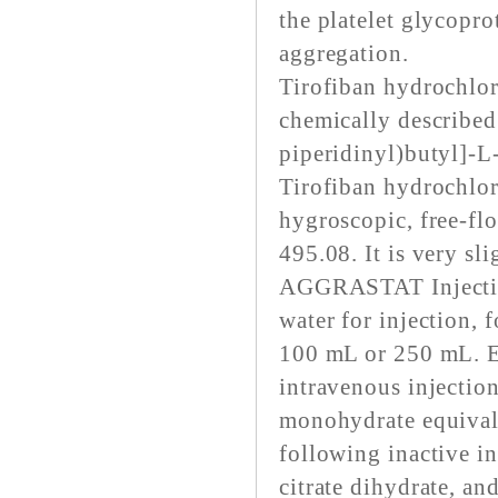
the platelet glycoprot
aggregation.
Tirofiban hydrochlor
chemically described
piperidinyl)butyl]-
Tirofiban hydrochlor
hygroscopic, free-fl
495.08. It is very sli
AGGRASTAT Injection 
water for injection, 
100 mL or 250 mL. E
intravenous injectio
monohydrate equival
following inactive i
citrate dihydrate, a