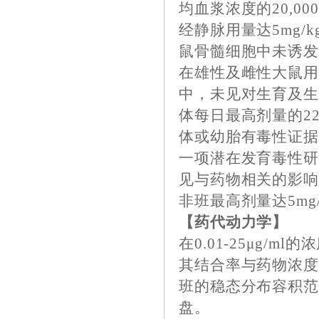
均血浆浓度的20,
经静脉用量达5mg/
鼠骨髓细胞中未诱
在雄性及雌性大鼠用盐
中，未见对生育及
体每日最高剂量的2
体或幼胎有毒性证
一项潜在发育毒性研
见与药物相关的影
非班最高剂量达5mg
【药代动力学】
在0.01-25μg
其结合率与药物浓度
班的稳态分布容积范
盘。