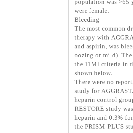
population was >65 y
were female.
Bleeding
The most common dru
therapy with AGGRA
and aspirin, was blee
oozing or mild). The
the TIMI criteria i
shown below.
There were no report
study for AGGRASTAT
heparin control group
RESTORE study was
heparin and 0.3% for
the PRISM-PLUS study