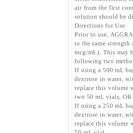
air from the first co
solution should be d
Directions for Use
Prior to use, AGGRA
to the same strengt
mcg/mL). This may be
following two metho
If using a 500 mL ba
dextrose in water, w
replace this volume
two 50 mL vials, OR
If using a 250 mL ba
dextrose in water, w
replace this volume
50 mL vial.