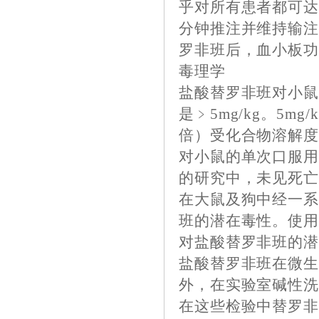
乎对所有患者都可达
分钟推注并维持输
罗非班后，血小板
毒理学
盐酸替罗非班对小鼠
是﹥5mg/kg。5m
倍）受化合物溶解
对小鼠的单次口服用L
的研究中，未见死
在大鼠及狗中经一系
班的潜在毒性。使用
对盐酸替罗非班的
盐酸替罗非班在微生
外，在实验室碱性
在这些检验中替罗非