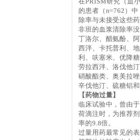
在PRISM研究（
的患者（n=762
除率与未接受这些
非班的血浆清除率
丁洛尔、醋氨酚、
西泮、卡托普利、
利、呋塞米、优降
劳拉西泮、洛伐他
硝酸酯类、奥美拉
辛伐他汀、硫糖铝
【药物过量】
临床试验中，曾由
荷滴注时，为推荐剂量的
率的9.8倍。
过量用药最常见的