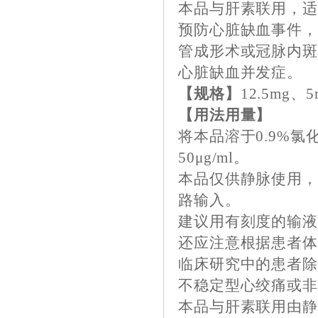
本品与肝素联用，适
预防心脏缺血事件
管成形术或冠脉内
心脏缺血并发症。
【规格】
12.5mg、
【用法用量】
将本品溶于0.9%
50μg/ml。
本品仅供静脉使用
路输入。
建议用有刻度的输
还应注意根据患者
临床研究中的患者
不稳定型心绞痛或非
本品与肝素联用由静