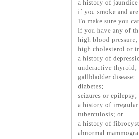
a history of jaundice
if you smoke and are
To make sure you can 
if you have any of th
high blood pressure, 
high cholesterol or t
a history of depressi
underactive thyroid;
gallbladder disease;
diabetes;
seizures or epilepsy;
a history of irregula
tuberculosis; or
a history of fibrocys
abnormal mammogra