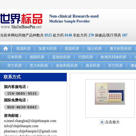
Non-clinical Research-used
Medicine Sample Provider
当前本网站药物产品种数共
8525
处方药
8148
非处方药
270
保健品/医疗用具
107
美国药房
|
加拿大药房
|
英国药房
|
瑞士药房
|
澳大利亚药房
|
日本药房
|
德国药房
|
孟加拉药房
|
巴西药房
|
欧洲共同体药房
|
荷兰药房
|
意大利药房
|
保加利亚药房
|
南非药房
|
芬兰药房
|
挪
联系方式
国内客服电话：
国际免费电话：
咨询邮箱：
scimed.shanghai@shijiebiaopin.com
点击放大
info@shijiebiaopin.com
pharmacy.shijiebiaopin1@gmail.com