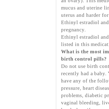
an ovary). This medi
mucus and uterine lin
uterus and harder for 
Ethinyl estradiol and
pregnancy.
Ethinyl estradiol an
listed in this medica
What is the most i
birth control pills?
Do not use birth cont
recently had a baby. 
have any of the foll
pressure, heart disea
problems, diabetic p
vaginal bleeding, liv