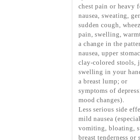
chest pain or heavy f
nausea, sweating, gen
sudden cough, wheez
pain, swelling, warmt
a change in the patte
nausea, upper stomach
clay-colored stools, 
swelling in your hand
a breast lump; or
symptoms of depressi
mood changes).
Less serious side eff
mild nausea (especial
vomiting, bloating, 
breast tenderness or 