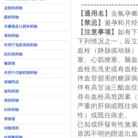
------------------
皮肤科药物
【通用名】
去氧孕
眼科药物
【禁忌】
避孕和月
耳鼻喉及口腔科药物
【注意事项】
如有
骨科药物
下列情况之一，应
作用于免疫系统药物
血栓（静脉或动脉
抗疟疾药物
塞、心肌梗塞、脑
糖尿病
血栓先兆史或有血
作用于代谢机制药物
伴血管损害的糖尿
保健药品
伴有高甘油三酯血
急性疾病
存在血栓高危因素
美容药物
严重的肝病或既往
妇科药物
性）或既往病史。
肾移植
已知或怀疑有性激
动物用药
原因不明的阴道出
抗病毒药物