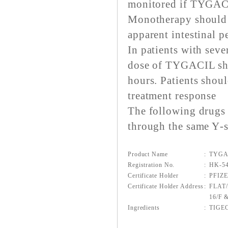
monitored if TYGACI
Monotherapy should b
apparent intestinal p
In patients with seve
dose of TYGACIL sh
hours. Patients shou
treatment response
The following drugs 
through the same Y‑
Product Name
:
TYGA
Registration No.
:
HK-5
Certificate Holder
:
PFIZ
Certificate Holder Address
:
FLAT/
16/F
Ingredients
:
TIGE