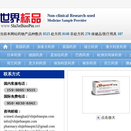
Non-clinical Research-used
Medicine Sample Provider
当前本网站药物产品种数共
8525
处方药
8148
非处方药
270
保健品/医疗用具
107
美国药房
|
加拿大药房
|
英国药房
|
瑞士药房
|
澳大利亚药房
|
日本药房
|
德国药房
|
孟加拉药房
|
巴西药房
|
欧洲共同体药房
|
荷兰药房
|
意大利药房
|
保加利亚药房
|
南非药房
|
芬兰药房
|
挪
联系方式
国内客服电话：
国际免费电话：
咨询邮箱：
scimed.shanghai@shijiebiaopin.com
点击放大
info@shijiebiaopin.com
pharmacy.shijiebiaopin1@gmail.com