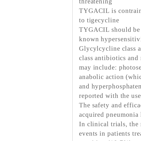
threatening
TYGACIL is contraind
to tigecycline
TYGACIL should be a
known hypersensitivit
Glycylcycline class an
class antibiotics and
may include: photose
anabolic action (whi
and hyperphosphatemi
reported with the u
The safety and effic
acquired pneumonia 
In clinical trials, 
events in patients 