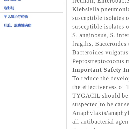
freundii, Enterobacte
造影剂
Klebsiella pneumonia
罕见病治疗药物
susceptible isolates 
肝脏、胆囊性疾病
susceptible isolates
S. anginosus, S. inte
fragilis, Bacteroides
Bacteroides vulgatus
Peptostreptococcus 
Important Safety I
To reduce the develo
the effectiveness of
TYGACIL should be us
suspected to be cause
Anaphylaxis/anaphyla
all antibacterial age