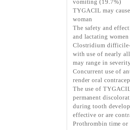
vomiting (19.7%)
TYGACIL may cause f
woman
The safety and effec
and lactating women 
Clostridium difficil
with use of nearly a
may range in severity
Concurrent use of an
render oral contracep
The use of TYGACIL
permanent discolorat
during tooth develop
effective or are cont
Prothrombin time or 