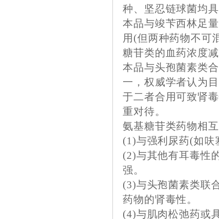
种、坚忍链球菌均
本品与竣苄西林足
用(但两种药物不可
糖苷类的血药浓度减
本品与头孢菌素类
一，权威学者认为
于二者合用可致肾
重对待。
氨基糖苷类药物相
(1)与强利尿药(如
(2)与其他有耳毒
强。
(3)与头孢菌素类
药物的肾毒性。
(4)与肌肉松弛药