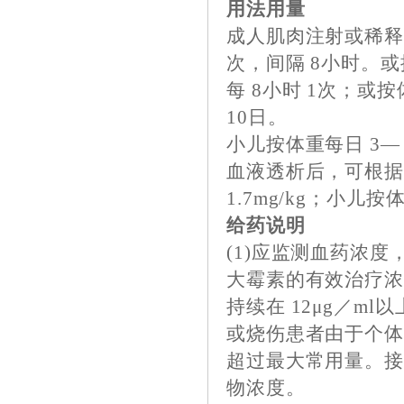
用法用量
成人肌肉注射或稀释后
次，间隔 8小时。或按
每 8小时 1次；或按体重
10日。
小儿按体重每日 3— 5
血液透析后，可根据
1.7mg/kg；小儿按体
给药说明
(1)应监测血药浓
大霉素的有效治疗浓度
持续在 12μg／m
或烧伤患者由于个
超过最大常用量。
物浓度。