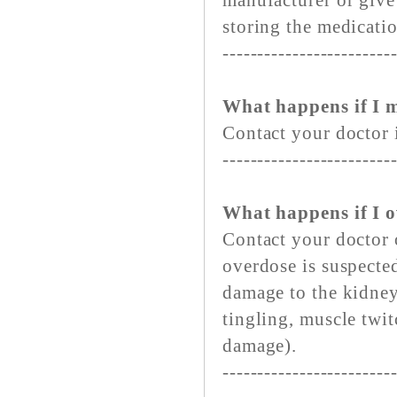
manufacturer or give 
storing the medicati
------------------------
What happens if I m
Contact your doctor i
------------------------
What happens if I 
Contact your doctor 
overdose is suspecte
damage to the kidney
tingling, muscle twi
damage).
------------------------