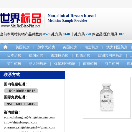
Non-clinical Research-used
Medicine Sample Provider
当前本网站药物产品种数共
8525
处方药
8148
非处方药
270
保健品/医疗用具
107
美国药房
|
加拿大药房
|
英国药房
|
瑞士药房
|
澳大利亚药房
|
日本药房
|
德国药房
|
孟加拉药房
|
巴西药房
|
欧洲共同体药房
|
荷兰药房
|
意大利药房
|
保加利亚药房
|
南非药房
|
芬兰药房
|
挪
联系方式
国内客服电话：
国际免费电话：
咨询邮箱：
scimed.shanghai@shijiebiaopin.com
info@shijiebiaopin.com
pharmacy.shijiebiaopin1@gmail.com