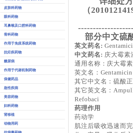
详细处方
（201012141
皮肤科药物
眼科药物
------------------
耳鼻喉及口腔科药物
部分中文硫
骨科药物
作用于免疫系统药物
英文药名:
Gentamic
抗疟疾药物
中文药名:
庆大霉素
糖尿病
通用名称：庆大霉
作用于代谢机制药物
英文名：Gentamicin
保健药品
其它中文名：硫酸
急性疾病
其它英文名：Ampullen
美容药物
Refobaci
妇科药物
药理作用
肾移植
药动学
动物用药
肌注后吸收迅速而
抗病毒药物