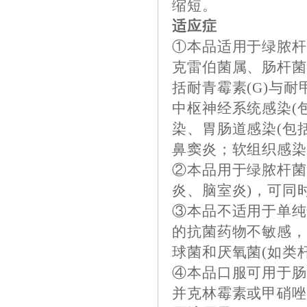
缩短。
适应症
①本品适用于绿脓杆
克雷伯菌属、肠杆菌
括耐青霉素(G)与
中枢神经系统感染(
染、胃肠道感染(包
鼻窦炎；软组织感染
②本品用于绿脓杆菌
炎、脑室炎)，可同
③本品不适用于单
的抗菌药物不敏感，
球菌和厌氧菌(如类
④本品口服可用于
并克林霉素或甲硝