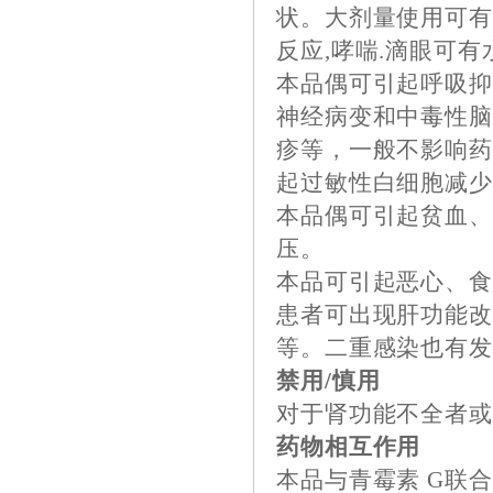
状。大剂量使用可有
反应,哮喘.滴眼可有
本品偶可引起呼吸
神经病变和中毒性
疹等，一般不影响
起过敏性白细胞减
本品偶可引起贫血
压。
本品可引起恶心、
患者可出现肝功能
等。二重感染也有
禁用/慎用
对于肾功能不全者
药物相互作用
本品与青霉素 G联