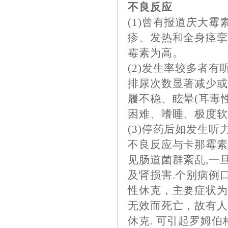
不良反应
(1)曾有报道庆大
疹、发热和全身痉
霉素为高。
(2)发生率较多者
排尿次数显著减少或
履不稳、眩晕(耳毒
困难、嗜睡、极度软
(3)停药后如发生
不良反应与卡那霉素
见肠道菌群紊乱,一
及肾损害.个别病例
性休克，主要症状
无效而死亡，故有
休克. 可引起罗姆