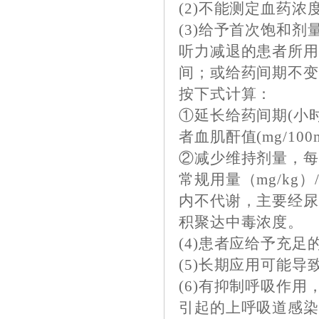
(2)不能测定血药
(3)给予首次饱和剂量
听力减退的患者所
间；或给药间期不
按下式计算：
①延长给药间期(小时
者血肌酐值(mg/100m
②减少维持剂量，每 
常规用量（mg/kg）
内不代谢，主要经
积聚达中毒浓度。
(4)患者应给予充
(5)长期应用可能
(6)有抑制呼吸作
引起的上呼吸道感