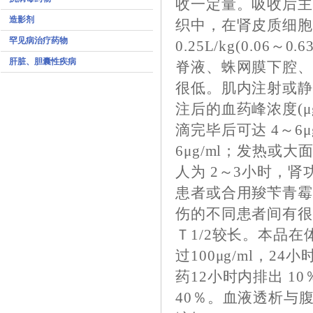
收一定量。吸收后主
造影剂
织中，在肾皮质细胞
罕见病治疗药物
0.25L/kg(0.0
肝脏、胆囊性疾病
脊液、蛛网膜下腔
很低。肌内注射或静
注后的血药峰浓度(μg
滴完毕后可达 4～6μg
6μg/ml；发热或
人为 2～3小时，肾
患者或合用羧苄青霉
伤的不同患者间有很大
Ｔ1/2较长。本品
过100μg/ml，2
药12小时内排出 1
40％。血液透析与