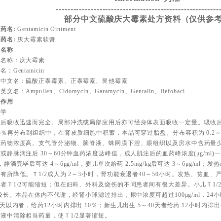
--------------------------------------------------------
部分中文硫酸庆大霉素处方资料（仅供参
药名:
Gentamicin Ointment
药名:
庆大霉素软膏
品名称
用名称：庆大霉素
：Gentamicin
它中文名：硫酸正泰霉素、正泰霉素、艮他霉素
文名：Ampullen、Cidomycin、Garamycin、Gentalin、Refobaci
理作用
动学
注后吸收迅速而完全。局部冲洗或局部应用后亦可经身体表面吸收一定量。吸收后
5％再分布到组织中，在肾皮质细胞中积蓄，本品可穿过胎盘。分布容积为 0.2～0.25L/k
中药物浓度高。支气管分泌物、脑脊液、蛛网膜下腔、眼组织以及房水中含药量
或静脉滴注后 30～60分钟血药浓度达峰值，成人肌注后的血药峰浓度(μg/ml)一
，静滴完毕后可达 4～6μg/ml，婴儿单次给药 2.5mg/kg后可达 3～6μg/m
有所降低。Ｔ1/2成人为 2～3小时，肾功能衰退者40～50小时。发热、贫血
者Ｔ1/2可能缩短；但在妇科、外科及烧伤的不同患者间有很大差异。小儿Ｔ1/2为
2较长。本品在体内不代谢，经肾小球滤过排出，尿中浓度可超过100μg/ml，24小
3天以内者，给药12小时内排出 10％；新生儿出生 5～40天者给药 12小时内
液中清除相当药量，使Ｔ1/2显著缩短。