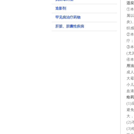
适
造影剂
①
属以
罕见病治疗药物
炎)
肝脏、胆囊性疾病
织感
②
疗
③
(尤
④
用
成人
大霉
小儿
血液
给
(1
避免
大
(2
(3