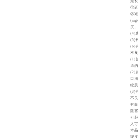
延
①延
②减
(m
度
(4
(5
(6
不
(1
退
(2
口渴
经肌
(3
不良
有白
阻
引起
入可
本
现