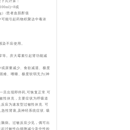
按下式计算：
0ml)×8或
g）/患者血肌酐值
者中可能引起药物积聚达中毒浓
感染不应使用。
痉挛等。庆大霉素引起肾功能减
减少或尿量减少、食欲减退、极度
吸困难、嗜睡、极度软弱无力(神
一旦出现即停药,可恢复正常.可
过敏性休克，主要症状为呼吸道
反应为速发型过敏性休克. 可
急性肾衰,及神经系统症状. 吸
性脑病。过敏反应少见，偶可出
引起过敏性白细胞减少及中性粒