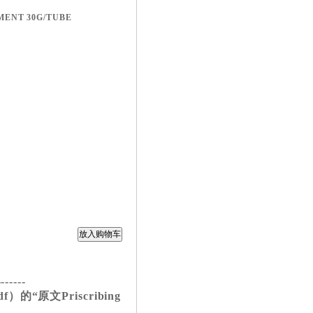
MENT 30G/TUBE
-------
的“原文Priscribing