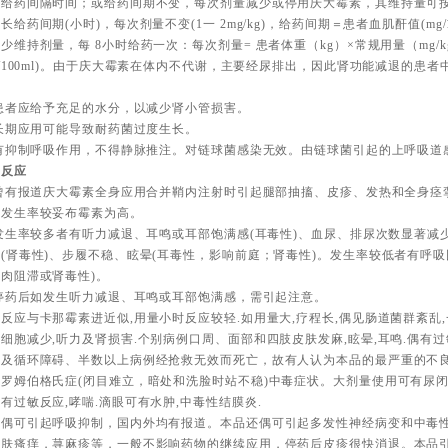
长给药间隔时间；或给药间期不变，每次剂量减少或停用庆大霉素，其维持量可
长给药间期(小时)，每次剂量不变(1一 2mg/kg)，给药间期＝患者血肌酐值(mg/10
少维持剂量，每 8小时给药一次：每次剂量= 患者体重（kg）×常规用量（mg/k
g/100ml)。由于庆大霉素在体内不代谢，主要经尿排出，因此肾功能减退的患
。
)患者应给予充足的水分，以减少肾小管损害。
)长期应用可能导致耐药菌过度生长。
)有抑制呼吸作用，不得静脉推注。对链球菌感染无效。由链球菌引起的上呼吸道
良反应
)曾有报道庆大霉素全身应用合并鞘内注射时引起腿部抽搐、皮疹、发热和全身
的发生率较妥布霉素为高。
)发生率较多者有听力减退、耳鸣或耳部饱满感(耳毒性)、血尿、排尿次数显著
(肾毒性)、步履不稳、眩晕(耳毒性，影响前庭；肾毒性)。发生率较低者有呼
肉阻滞或肾毒性)。
)停药后如发生听力减退、耳鸣或耳部饱满感，需引起注意。
反应与卡那霉素进近似,用量小时反应较轻.如用量大,疗程长,偶见肠道菌群紊乱,
细胞减少,听力及肾损害.个别病例口周、面部和四肢皮肤发麻,眩晕,耳鸣.偶有
塞及循环障碍、半数以上病例经抢救无效而死亡，故有人认为本品的最严重的不良
罗姆伯格氏症(闭目难立，暗处和洗脸时站不稳)中毒症状。大剂量使用可有尿闭,
有过敏反应,哮喘.滴眼可有水肿,中毒性结膜炎.
品偶可引起呼吸抑制，国内外均有报道。本品还偶可引起多发性神经病变和中毒
皮肤瘙痒，荨麻疹等，一般不影响药物的继续应用，停药后皮疹很快消退。本品