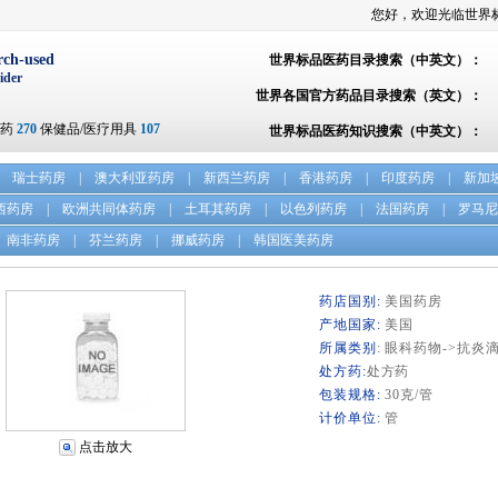
您好，欢迎光临世界
rch-used
世界标品医药目录搜索（中英文）：
ider
世界各国官方药品目录搜索（英文）：
方药
270
保健品/医疗用具
107
世界标品医药知识搜索（中英文）：
瑞士药房
|
澳大利亚药房
|
新西兰药房
|
香港药房
|
印度药房
|
新加
西药房
|
欧洲共同体药房
|
土耳其药房
|
以色列药房
|
法国药房
|
罗马尼
南非药房
|
芬兰药房
|
挪威药房
|
韩国医美药房
药店国别:
美国药房
产地国家:
美国
所属类别
: 眼科药物->抗炎
处方药:
处方药
包装规格:
30克/管
计价单位:
管
点击放大