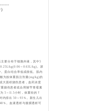
-------
考）
主要分布于细胞外液，其中5
g(0.06～0.63L/kg)。尿
少。蛋白结合率低或很低。肌内
般为按体重肌注剂量(mg/kg)的
l；发热或大面积烧伤患者，血药浓度
、严重烧伤患者或合用羧苄青霉素
 5～l1.5小时，体重轻的Ｔ
时内排出 50～93％。新生儿出
排出40％。血液透析与腹膜透析可