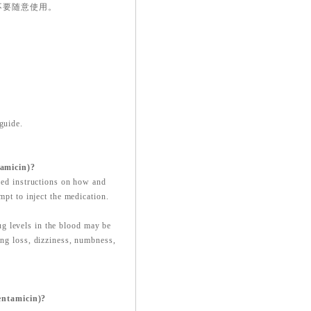
不要随意使用。
guide.
amicin)?
iled instructions on how and
mpt to inject the medication.
g levels in the blood may be
ing loss, dizziness, numbness,
entamicin)?