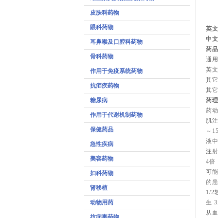
皮肤科药物
眼科药物
英文
中文
耳鼻喉及口腔科药物
药
骨科药物
通
英文名
作用于免疫系统药物
其
抗疟疾药物
其它英
糖尿病
药
药
作用于代谢机制药物
肌
保健药品
～1
液
急性疾病
注射
美容药物
4倍
可能
妇科药物
的患
肾移植
1/
动物用药
生 
从血
抗病毒药物