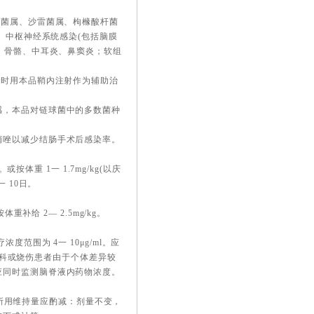
杆菌属、沙雷菌属、枸橼酸杆菌
、中枢神经系统感染(包括脑膜
、骨骼、中耳炎、鼻窦炎；软组
同时用本品鞘内注射作为辅助治
感，本品对链球菌中的多数菌种
硝唑以减少结肠手术后感染率。
按体重 1一 1.7mg/kg(以庆
一 10日。
补给 2— 2.5mg/kg。
范围为 4一 10μg/ml。应
、产科或烧伤患者由于个体差异较
应同时监测脑脊液内药物浓度。
患者所用维持量应酌减：剂量不变，