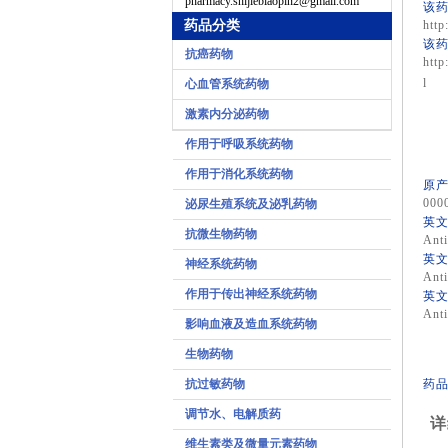
pharmacy.shijiebiaopin2@gmail.com
该药
药品分类
http
该药
抗癌药物
http
l
心血管系统药物
激素内分泌药物
作用于呼吸系统药物
作用于消化系统药物
原产
000
泌尿生殖系统及泌乳药物
英文
抗微生物药物
Anti
英文
神经系统药物
Anti
作用于传出神经系统药物
英文
Anti
影响血液及造血系统药物
生物药物
抗过敏药物
药品
调节水、电解质药
详
维生素类及微量元素药物