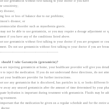
ot use gentamicin without first talking to your doctor if you have
ite sensitivity;
ey disease;
ing loss or loss of balance due to ear problems;
inson's disease; or
uromuscular disorder such as myasthenia gravis.
may not be able to use gentamicin, or you may require a dosage adjustment or s
tment if you have any of the conditions listed above.
ot use gentamicin without first talking to your doctor if you are pregnant or c
tment. Do not use gentamicin without first talking to your doctor if you are brea
-------------------------------------------------
 should I take Garamycin (gentamicin)?
ou are injecting gentamicin at home, your healthcare provider will give you deta
e to inject the medication. If you do not understand these directions, do not atte
act your healthcare provider for further instructions.
ot use any gentamicin that is discolored, has particles in it, or looks different 
w away any unused gentamicin after the amount of time determined by your phar
uate hydration is important during treatment with gentamicin. Fluids may be ad
ng treatment.
s important that the medication be given on a regular schedule and for the entire
 doctor.