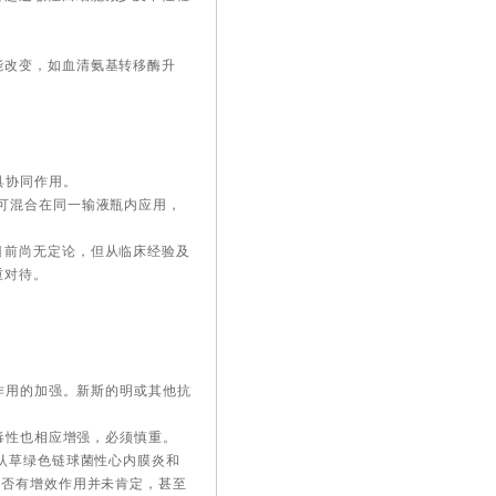
能改变，如血清氨基转移酶升
具协同作用。
可混合在同一输液瓶内应用，
目前尚无定论，但从临床经验及
重对待。
滞作用的加强。新斯的明或其他抗
时毒性也相应增强，必须慎重。
公认草绿色链球菌性心内膜炎和
是否有增效作用并未肯定，甚至