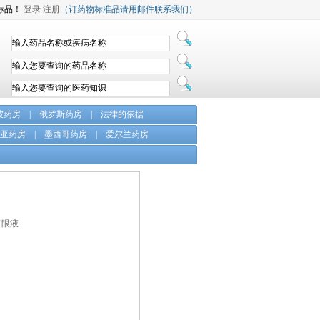
标品！
登录
注册
（订药物标准品请用邮件联系我们）
坡药房
|
俄罗斯药房
|
法律的依据
亚药房
|
墨西哥药房
|
爱尔兰药房
滴眼液