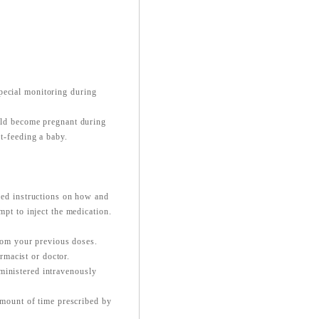
pecial monitoring during
ould become pregnant during
st-feeding a baby.
iled instructions on how and
mpt to inject the medication.
from your previous doses.
macist or doctor.
ministered intravenously
 amount of time prescribed by