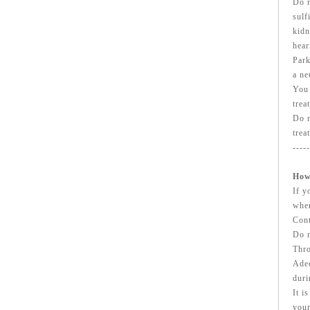
Do n
sulf
kidn
hear
Park
a ne
You 
trea
Do n
trea
-----
How
If y
wher
Cont
Do n
Thro
Adeq
duri
It i
your