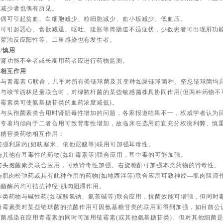
胞减少者也偶有所见。
品偶可引起贫血、白细胞减少、粒细胞减少、血小板减少、低血压。
品可引起恶心、食欲减退、呕吐、腹胀等胃肠道不适症状，少数患者可出现肝功
、絮浊反应阳性等。二重感染也有发生者。
/慎用
于肾功能不全者或长期用药者应进行药物监测。
物相互作用
品与青霉素 G联合，几乎对所有粪链球菌及其变种如屎链球菌种、坚忍链球菌均
品与竣苄西林足量联合时，对绿脓杆菌的某些敏感菌株具协同作用(但两种药物不
青霉素类可使氨基糖苷类的血药浓度减低)。
品与头孢菌素类合用时肾脏毒性增加的问题，各家报道结果不一，权威学者认为
关专著均倾向于二者合用可致肾毒性增加，故临床在选用前宜充分权衡利弊、慎
基糖苷类药物相互作用：
)与强利尿药(如呋塞米、依他尼酸等)联用可加强耳毒性。
)与其他有耳毒性的药物(如红霉素等)联合应用，耳中毒的可能加强。
)与头孢菌素类联合应用，可致肾毒性加强。右旋糖酐可加强本类药物的肾毒性。
)与肌肉松弛药或具有此种作用的药物(如地西泮等)联合应用可致神经—肌肉阻
酯酶药均可拮抗神经-肌肉阻滞作用。
)本类药物与碱性药(如碳酸氢钠、氨茶碱等)联合应用，抗菌效能可增强，但同
)青霉素类对某些链球菌的抗菌作用可因氨基糖苷类的联用而得到加强，如目前
球菌感染在应用青霉素的同时可加用链霉素(或其他氨基糖苷类)。但对其他细菌