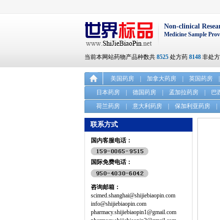
Non-clinical Resea
Medicine Sample Prov
当前本网站药物产品种数共
8525
处方药
8148
非处
美国药房
|
加拿大药房
|
英国药房
|
日本药房
|
德国药房
|
孟加拉药房
|
巴
荷兰药房
|
意大利药房
|
保加利亚药房
|
联系方式
国内客服电话：
国际免费电话：
咨询邮箱：
scimed.shanghai@shijiebiaopin.com
info@shijiebiaopin.com
pharmacy.shijiebiaopin1@gmail.com