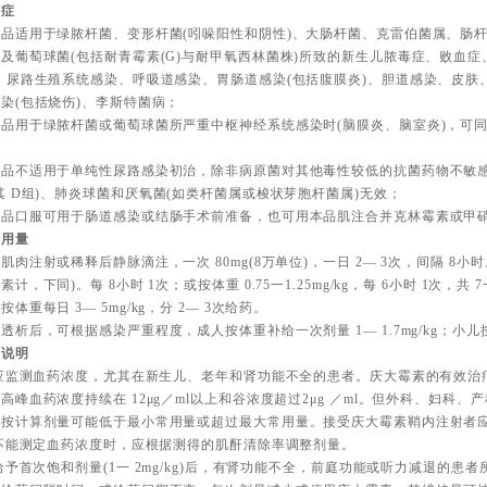
应症
本品适用于绿脓杆菌、变形杆菌(吲哚阳性和阴性)、大肠杆菌、克雷伯菌属、肠
及葡萄球菌(包括耐青霉素(G)与耐甲氧西林菌株)所致的新生儿脓毒症、败血症
、尿路生殖系统感染、呼吸道感染、胃肠道感染(包括腹膜炎)、胆道感染、皮肤
染(包括烧伤)、李斯特菌病；
本品用于绿脓杆菌或葡萄球菌所严重中枢神经系统感染时(脑膜炎、脑室炎)，可
；
本品不适用于单纯性尿路感染初治，除非病原菌对其他毒性较低的抗菌药物不敏
其 D组)、肺炎球菌和厌氧菌(如类杆菌属或梭状芽胞杆菌属)无效；
本品口服可用于肠道感染或结肠手术前准备，也可用本品肌注合并克林霉素或甲
法用量
肌肉注射或稀释后静脉滴注，一次 80mg(8万单位)，一日 2— 3次，间隔 8小时。或
素计，下同)。每 8小时 1次；或按体重 0.75一1.25mg/kg，每 6小时 1次，共 7
按体重每日 3— 5mg/kg，分 2— 3次给药。
透析后，可根据感染严重程度，成人按体重补给一次剂量 1— 1.7mg/kg；小儿按体重
药说明
)应监测血药浓度，尤其在新生儿、老年和肾功能不全的患者。庆大霉素的有效治疗浓度
高峰血药浓度持续在 12μg／ml以上和谷浓度超过2μg ／ml。但外科、妇科
，按计算剂量可能低于最小常用量或超过最大常用量。接受庆大霉素鞘内注射者
)不能测定血药浓度时，应根据测得的肌酐清除率调整剂量。
)给予首次饱和剂量(1一 2mg/kg)后，有肾功能不全，前庭功能或听力减退的