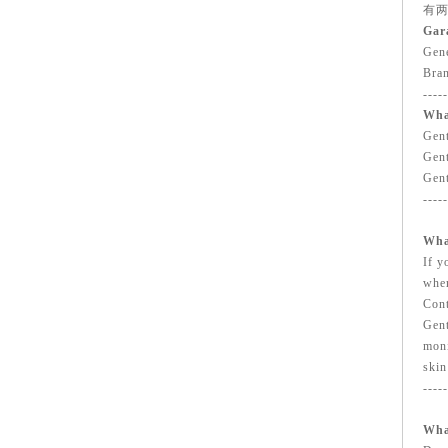
有
Gar
Gene
Bra
-----
Wha
Gent
Gent
Gent
-----
Wha
If y
wher
Cont
Gent
moni
skin
-----
Wha