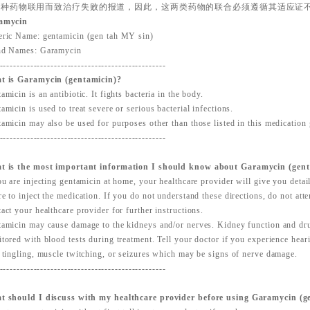
两种药物联用而致治疗失败的报道，因此，这两类药物的联合必须遵循其适应证
amycin
ric Name: gentamicin (gen tah MY sin)
nd Names: Garamycin
-------------------------------------------------
t is Garamycin (gentamicin)?
amicin is an antibiotic. It fights bacteria in the body.
amicin is used to treat severe or serious bacterial infections.
amicin may also be used for purposes other than those listed in this medication 
-------------------------------------------------
t is the most important information I should know about Garamycin (gent
ou are injecting gentamicin at home, your healthcare provider will give you deta
e to inject the medication. If you do not understand these directions, do not atte
act your healthcare provider for further instructions.
amicin may cause damage to the kidneys and/or nerves. Kidney function and dru
tored with blood tests during treatment. Tell your doctor if you experience hear
 tingling, muscle twitching, or seizures which may be signs of nerve damage.
-------------------------------------------------
t should I discuss with my healthcare provider before using Garamycin (g