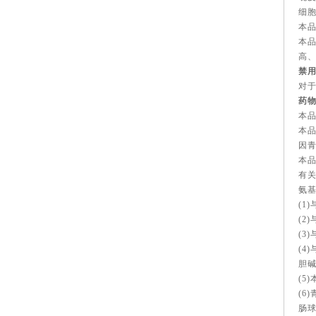
细
本
本
高
禁用
对
药
本
本
因
本
有
氨
(1
(2
(3
(4
胆碱
(5
(6
肠