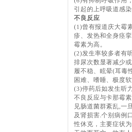
(6)有抑制呼吸作
引起的上呼吸道感
不良反应
(1)曾有报道庆大
疹、发热和全身痉
霉素为高。
(2)发生率较多者
排尿次数显著减少或
履不稳、眩晕(耳毒
困难、嗜睡、极度软
(3)停药后如发生
不良反应与卡那霉素
见肠道菌群紊乱,一
及肾损害.个别病例
性休克，主要症状