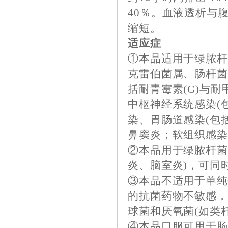
40％。血液透析与
缩短。
适应症
①本品适用于绿脓杆
克雷伯菌属、肠杆菌
括耐青霉素(G)与
中枢神经系统感染(
染、胃肠道感染(包
鼻窦炎；软组织感染
②本品用于绿脓杆菌
炎、脑室炎)，可同
③本品不适用于单
的抗菌药物不敏感，
球菌和厌氧菌(如类
④本品口服可用于