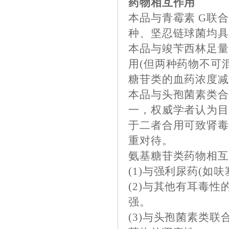
药物相互作用
本品与青霉素 G联
种、坚忍链球菌均
本品与竣苄西林足
用(但两种药物不可
糖苷类的血药浓度减
本品与头孢菌素类
一，权威学者认为
于二者合用可致肾
重对待。
氨基糖苷类药物相
(1)与强利尿药(如
(2)与其他有耳毒
强。
(3)与头孢菌素类