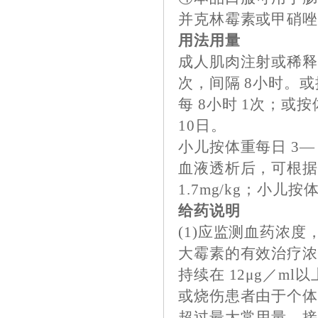
并克林霉素或甲硝
用法用量
成人肌肉注射或稀释后
次，间隔 8小时。或按
每 8小时 1次；或按体重
10日。
小儿按体重每日 3— 5
血液透析后，可根据
1.7mg/kg；小儿按体
给药说明
(1)应监测血药浓
大霉素的有效治疗浓度
持续在 12μg／m
或烧伤患者由于个
超过最大常用量。