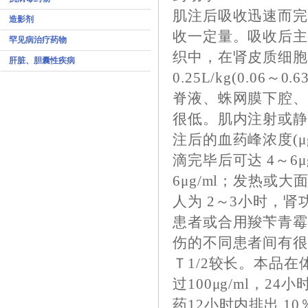
肌注后吸收迅速而
造影剂
收一定量。吸收后主
罕见病治疗药物
织中，在肾皮质细胞
肝脏、胆囊性疾病
0.25L/kg(0.0
脊液、蛛网膜下腔
很低。肌内注射或静
注后的血药峰浓度(μg
滴完毕后可达 4～6μg
6μg/ml；发热或
人为 2～3小时，肾
患者或合用羧苄青霉
伤的不同患者间有很大
Ｔ1/2较长。本品
过100μg/ml，2
药12小时内排出 1