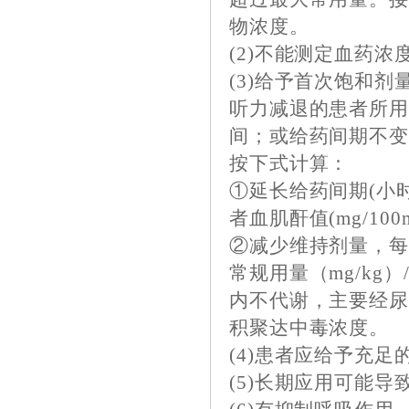
物浓度。
(2)不能测定血药
(3)给予首次饱和剂量
听力减退的患者所
间；或给药间期不
按下式计算：
①延长给药间期(小时
者血肌酐值(mg/100m
②减少维持剂量，每 
常规用量（mg/kg）
内不代谢，主要经
积聚达中毒浓度。
(4)患者应给予充
(5)长期应用可能