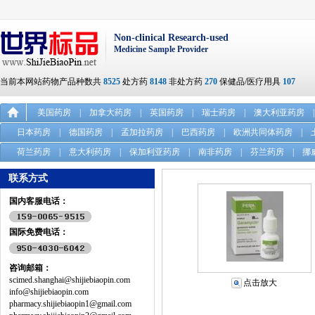
Non-clinical Research-used
Medicine Sample Provider
当前本网站药物产品种数共
8525
处方药
8148
非处方药
270
保健品/医疗用具
107
美国药房
|
加拿大药房
|
英国药房
|
瑞士药房
|
澳大利亚药房
|
日本药房
|
德国药房
|
孟加拉药房
|
巴西药房
|
欧洲共同体药房
|
荷兰药房
|
意大利药房
|
保加利亚药房
|
南非药房
|
芬兰药房
|
挪
联系方式
国内客服电话：
国际免费电话：
咨询邮箱：
scimed.shanghai@shijiebiaopin.com
点击放大
info@shijiebiaopin.com
pharmacy.shijiebiaopin1@gmail.com