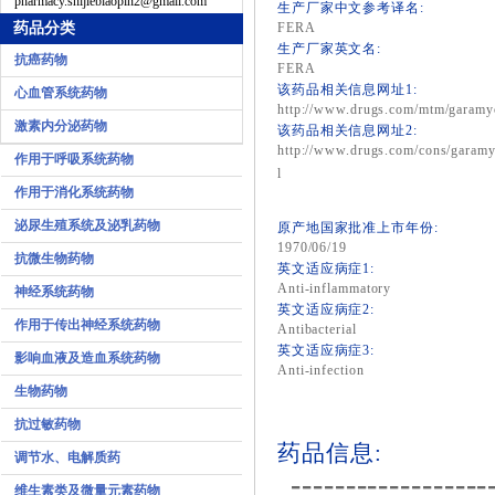
pharmacy.shijiebiaopin2@gmail.com
生产厂家中文参考译名:
药品分类
FERA
生产厂家英文名:
抗癌药物
FERA
该药品相关信息网址1:
心血管系统药物
http://www.drugs.com/mtm/garamy
激素内分泌药物
该药品相关信息网址2:
http://www.drugs.com/cons/garamy
作用于呼吸系统药物
l
作用于消化系统药物
泌尿生殖系统及泌乳药物
原产地国家批准上市年份:
1970/06/19
抗微生物药物
英文适应病症1:
Anti-inflammatory
神经系统药物
英文适应病症2:
作用于传出神经系统药物
Antibacterial
英文适应病症3:
影响血液及造血系统药物
Anti-infection
生物药物
抗过敏药物
药品信息:
调节水、电解质药
------------------
维生素类及微量元素药物