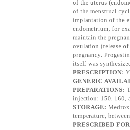
of the uterus (endom
of the menstrual cyc
implantation of the 
endometrium, for exa
maintain the pregnan
ovulation (release o
pregnancy. Progestin
itself was synthesize
PRESCRIPTION:
Y
GENERIC AVAILA
PREPARATIONS:
T
injection: 150, 160,
STORAGE:
Medroxy
temperature, between
PRESCRIBED FOR