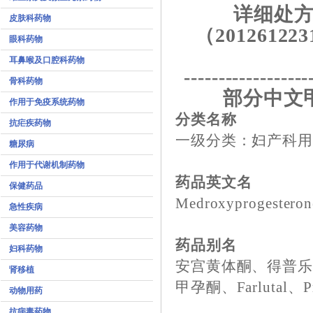
详细处方
皮肤科药物
（201261223
眼科药物
耳鼻喉及口腔科药物
------------------
骨科药物
部分中文
作用于免疫系统药物
分类名称
抗疟疾药物
一级分类：妇产科用
糖尿病
作用于代谢机制药物
药品英文名
保健药品
Medroxyprogesteron
急性疾病
美容药物
药品别名
妇科药物
安宫黄体酮、得普乐
肾移植
甲孕酮、Farlutal、Pr
动物用药
抗病毒药物