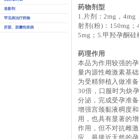
药物剂型
造影剂
1.片剂：2mg，4mg
罕见病治疗药物
射剂(粉)：150m
肝脏、胆囊性疾病
5mg；5.甲羟孕酮硅
药理作用
本品为作用较强的
量内源性雌激素基
为受精卵植入做准备
30倍，口服时为炔
分泌，完成受孕准
增强宫颈黏液稠度
用，也具有显著的
作用，但不对抗雌
应，最接近天然的