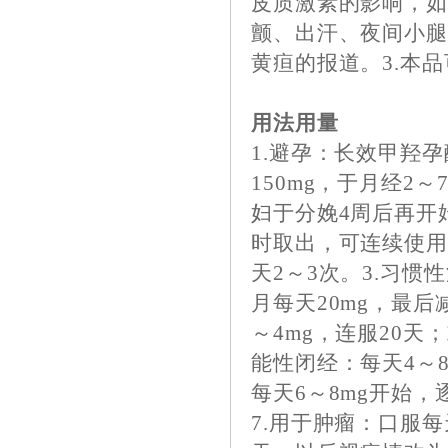
皮质激素的影响，
颤、出汗、夜间小
黄疸的报道。3.本
用法用量
1.避孕：长效甲羟
150mg，于月经2
妇于分娩4周后再开
时取出，可连续使用3
天2～3次。3.习惯
月每天20mg，最后
～4mg，连服20天
能性闭经：每天4～8
每天6～8mg开始，
7.用于肿瘤：口服每天