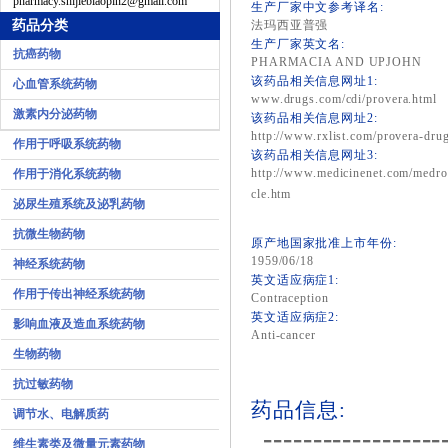
pharmacy.shijiebiaopin2@gmail.com
生产厂家中文参考译名:
药品分类
法玛西亚普强
生产厂家英文名:
抗癌药物
PHARMACIA AND UPJOHN
该药品相关信息网址1:
心血管系统药物
www.drugs.com/cdi/provera.html
激素内分泌药物
该药品相关信息网址2:
http://www.rxlist.com/provera-drug
作用于呼吸系统药物
该药品相关信息网址3:
http://www.medicinenet.com/medro
作用于消化系统药物
cle.htm
泌尿生殖系统及泌乳药物
抗微生物药物
原产地国家批准上市年份:
1959/06/18
神经系统药物
英文适应病症1:
作用于传出神经系统药物
Contraception
英文适应病症2:
影响血液及造血系统药物
Anti-cancer
生物药物
抗过敏药物
药品信息:
调节水、电解质药
------------------
维生素类及微量元素药物