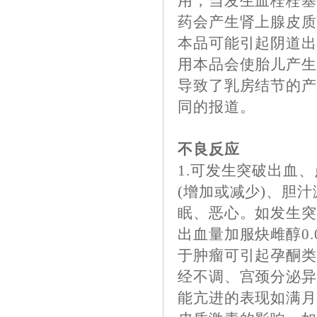
用，当发生血栓栓
药会产生肾上腺皮
本品可能引起阴道
用本品会使胎儿产生
导致了乳房结节的
同的报道。
不良反应
1.可发生突破出血
(增加或减少)、胆
眠、恶心。如发生
出血量加服炔雌醇0.
于肿瘤可引起孕酮
经不调、宫颈分泌
能亢进的表现如满