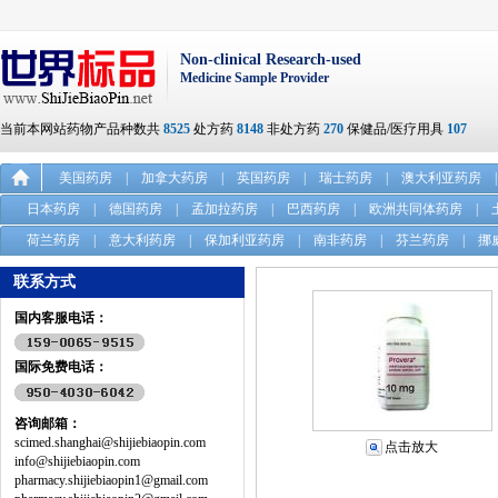
Non-clinical Research-used
Medicine Sample Provider
当前本网站药物产品种数共
8525
处方药
8148
非处方药
270
保健品/医疗用具
107
美国药房
|
加拿大药房
|
英国药房
|
瑞士药房
|
澳大利亚药房
|
日本药房
|
德国药房
|
孟加拉药房
|
巴西药房
|
欧洲共同体药房
|
荷兰药房
|
意大利药房
|
保加利亚药房
|
南非药房
|
芬兰药房
|
挪
联系方式
国内客服电话：
国际免费电话：
咨询邮箱：
scimed.shanghai@shijiebiaopin.com
点击放大
info@shijiebiaopin.com
pharmacy.shijiebiaopin1@gmail.com