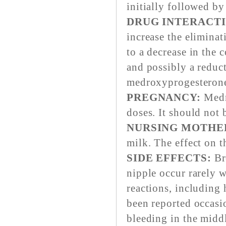
initially followed b
DRUG INTERACTI
increase the elimina
to a decrease in the
and possibly a reduct
medroxyprogesteron
PREGNANCY:
Medro
doses. It should not
NURSING MOTHE
milk. The effect on t
SIDE EFFECTS:
Bre
nipple occur rarely 
reactions, including 
been reported occasi
bleeding in the middl