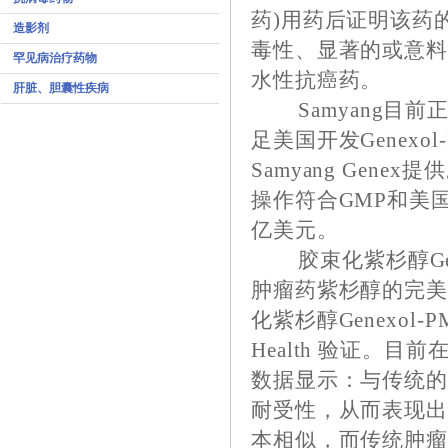
药)用药后证明该药的
造影剂
毒性、显著的或意
罕见病治疗药物
水性抗癌药。
肝脏、胆囊性疾病
Samyang目前正
足美国开发Genex
Samyang Gene
操作符合GMP和美
亿美元。
胶束化紫杉醇Gene
肿瘤药紫杉醇的完美结合
化紫杉醇Genexol-PM
Health 验证。
数据显示：与传统的紫
耐受性，从而表现
本相似，而传统肿瘤