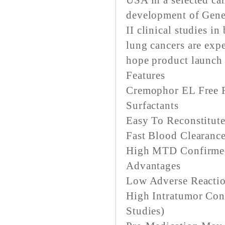
USA in a selected ca
development of Gene
II clinical studies in
lung cancers are exp
hope product launch 
Features
Cremophor EL Free F
Surfactants
Easy To Reconstitute
Fast Blood Clearanc
High MTD Confirme
Advantages
Low Adverse Reactio
High Intratumor Con
Studies)