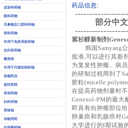
药品信息:
皮肤科药物
------------------
眼科药物
部分中文
耳鼻喉及口腔科药物
------------------
骨科药物
紫杉醇新制剂Genex
作用于免疫系统药物
韩国Samyang公
抗疟疾药物
批准,可以进行其新剂型
糖尿病
为复发性肿瘤。病员招
作用于代谢机制药物
的研制过程用到了S
保健药品
胶粒(micelle 
急性疾病
在提高药物剂量时
美容药物
Genexol-PM的最
妇科药物
即具有向肿瘤部位给
肾移植
卵巢癌和乳腺癌对Ge
动物用药
大学进行的I期试验
抗病毒药物