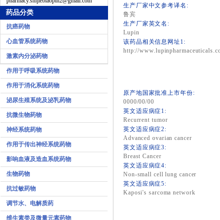
pharmacy.shijiebiaopin2@gmail.com
生产厂家中文参考译名:
药品分类
鲁宾
生产厂家英文名:
抗癌药物
Lupin
心血管系统药物
该药品相关信息网址1:
http://www.lupinpharmaceuticals.c
激素内分泌药物
作用于呼吸系统药物
作用于消化系统药物
原产地国家批准上市年份:
泌尿生殖系统及泌乳药物
0000/00/00
英文适应病症1:
抗微生物药物
Recurrent tumor
英文适应病症2:
神经系统药物
Advanced ovarian cancer
作用于传出神经系统药物
英文适应病症3:
Breast Cancer
影响血液及造血系统药物
英文适应病症4:
生物药物
Non-small cell lung cancer
英文适应病症5:
抗过敏药物
Kaposi's sarcoma network
调节水、电解质药
维生素类及微量元素药物