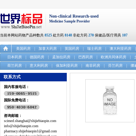
Non-clinical Research-used
Medicine Sample Provider
当前本网站药物产品种数共
8525
处方药
8148
非处方药
270
保健品/医疗用具
107
美国药房
|
加拿大药房
|
英国药房
|
瑞士药房
|
澳大利亚药房
|
日本药房
|
德国药房
|
孟加拉药房
|
巴西药房
|
欧洲共同体药房
|
荷兰药房
|
意大利药房
|
保加利亚药房
|
南非药房
|
芬兰药房
|
挪
联系方式
国内客服电话：
国际免费电话：
咨询邮箱：
scimed.shanghai@shijiebiaopin.com
info@shijiebiaopin.com
pharmacy.shijiebiaopin1@gmail.com