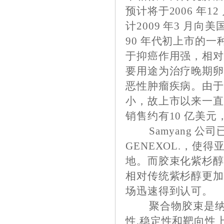
预计将于2006 年
计2009 年3 月向
90 年代初上市的
于抑癌作用强，相
要用途为治疗晚期
恶性肿瘤疾病。由
小，故上市以来一
销售约有10 亿美
Samyang 公司
GENEXOL.，
地。而胶束化紫杉醇G
相对传统紫杉醇更
场迅速得到认可。
聚合物胶束是纳米
性,稳定性和靶向性上