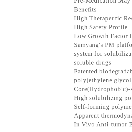
Pre-Medication May 
Benefits
High Therapeutic Re
High Safety Profile
Low Growth Factor 
Samyang's PM platfo
system for solubiliza
soluble drugs
Patented biodegrada
poly(ethylene glyco
Core(Hydrophobic)-s
High solubilizing p
Self-forming polymer
Apparent thermodynam
In Vivo Anti-tumor E