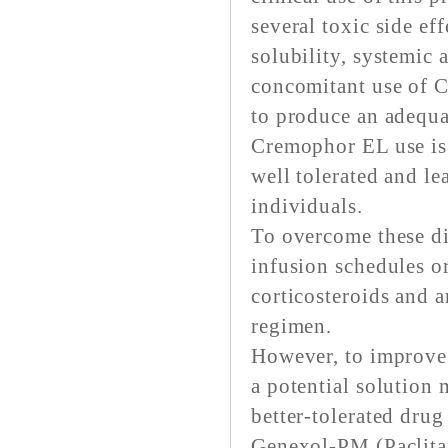
several toxic side ef
solubility, systemic 
concomitant use of 
to produce an adequa
Cremophor EL use is a
well tolerated and le
individuals.
To overcome these dif
infusion schedules o
corticosteroids and a
regimen.
However, to improve t
a potential solution 
better-tolerated drug
Genexol-PM (Paclitax