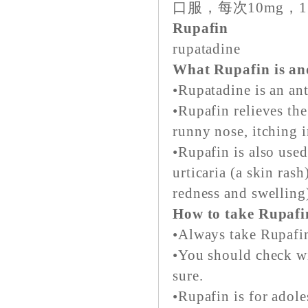
口服，每次10mg，1
Rupafin
rupatadine
What Rupafin is and
•Rupatadine is an an
•Rupafin relieves the
runny nose, itching i
•Rupafin is also use
urticaria (a skin ras
redness and swelling
How to take Rupafi
•Always take Rupafin
•You should check wi
sure.
•Rupafin is for adole