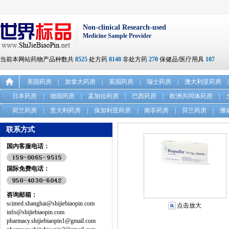
Non-clinical Research-used
Medicine Sample Provider
当前本网站药物产品种数共
8525
处方药
8148
非处方药
270
保健品/医疗用具
107
美国药房
|
加拿大药房
|
英国药房
|
瑞士药房
|
澳大利亚药房
|
日本药房
|
德国药房
|
孟加拉药房
|
巴西药房
|
欧洲共同体药房
|
荷兰药房
|
意大利药房
|
保加利亚药房
|
南非药房
|
芬兰药房
|
挪
联系方式
国内客服电话：
国际免费电话：
咨询邮箱：
scimed.shanghai@shijiebiaopin.com
点击放大
info@shijiebiaopin.com
pharmacy.shijiebiaopin1@gmail.com