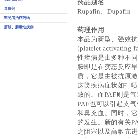
药品别名
造影剂
Rupafin、Dupafin
罕见病治疗药物
肝脏、胆囊性疾病
药理作用
本品为新型、强效
(platelet acti
性疾病是由多种不
胺即是在变态反应
质，它是由被抗原
这类疾病症状如打喷
致的。而PAF则是
PAF也可以引起支
和鼻充血。同时，
的发生。新的有关P
之阻塞以及高敏亢进