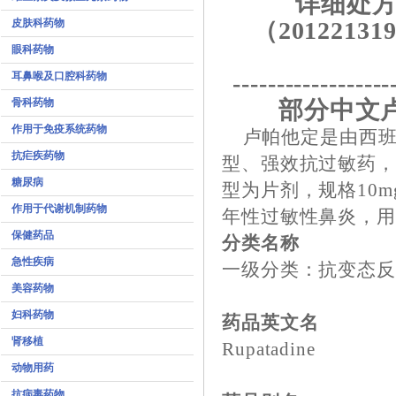
详细处方
皮肤科药物
（201221319
眼科药物
耳鼻喉及口腔科药物
------------------
骨科药物
部分中文
作用于免疫系统药物
卢帕他定是由西班牙
抗疟疾药物
型、强效抗过敏药，
糖尿病
型为片剂，规格10m
作用于代谢机制药物
年性过敏性鼻炎，用
保健药品
分类名称
急性疾病
一级分类：抗变态反
美容药物
妇科药物
药品英文名
肾移植
Rupatadine
动物用药
抗病毒药物