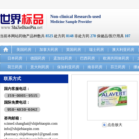
Non-clinical Research-used
Medicine Sample Provider
当前本网站药物产品种数共
8525
处方药
8148
非处方药
270
保健品/医疗用具
107
美国药房
|
加拿大药房
|
英国药房
|
瑞士药房
|
澳大利亚药房
|
日本药房
|
德国药房
|
孟加拉药房
|
巴西药房
|
欧洲共同体药房
|
荷兰药房
|
意大利药房
|
保加利亚药房
|
南非药房
|
芬兰药房
|
挪
联系方式
国内客服电话：
国际免费电话：
咨询邮箱：
scimed.shanghai@shijiebiaopin.com
点击放大
info@shijiebiaopin.com
pharmacy.shijiebiaopin1@gmail.com