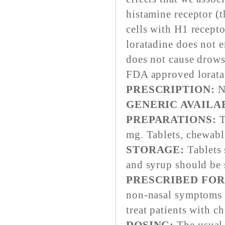
histamine receptor (t
cells with H1 recept
loratadine does not e
does not cause drow
FDA approved lorata
PRESCRIPTION:
N
GENERIC AVAILA
PREPARATIONS:
T
mg. Tablets, chewabl
STORAGE:
Tablets 
and syrup should be 
PRESCRIBED FOR
non-nasal symptoms of
treat patients with ch