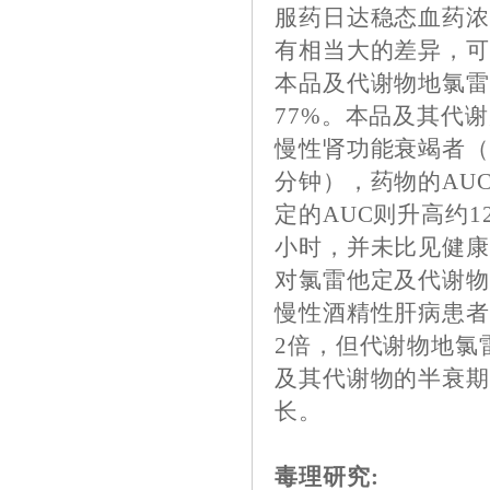
服药日达稳态血药
有相当大的差异，
本品及代谢物地氯雷
77%。本品及其代
慢性肾功能衰竭者（肌酐清除率≤
分钟），药物的AU
定的AUC则升高约1
小时，并未比见健
对氯雷他定及代谢
慢性酒精性肝病患者
2倍，但代谢物地氯
及其代谢物的半衰期
长。
毒理研究: