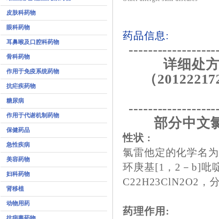
皮肤科药物
眼科药物
药品信息:
耳鼻喉及口腔科药物
------------------
骨科药物
详细处方
作用于免疫系统药物
（20122217
抗疟疾药物
糖尿病
------------------
作用于代谢机制药物
部分中文
保健药品
性状 :
急性疾病
氯雷他定的化学名为4
美容药物
环庚基[1，2－b]
妇科药物
C22H23ClN2O2，
肾移植
动物用药
药理作用:
抗病毒药物