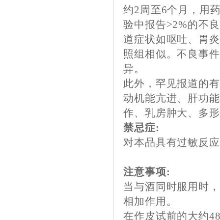
约2周至6个月，用
验中报告>2%的不
道症状如呕吐、胃
照组相似。不良事
异。
此外，罕见报道的
动机能亢进、肝功
作、乳房肿大、多
禁忌症:
对本品具有过敏反
注意事项:
当与酒同时服用时
相加作用。
在作皮试前的大约4