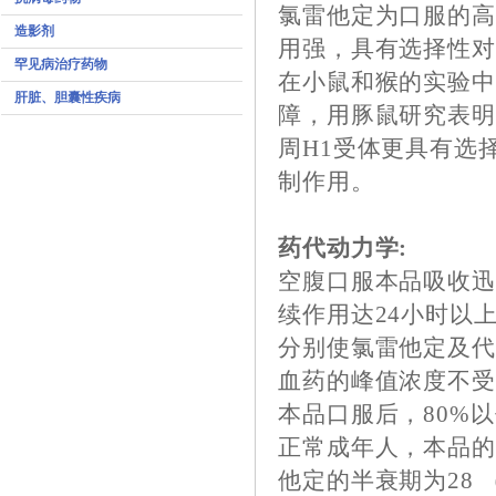
氯雷他定为口服的
造影剂
用强，具有选择性对
罕见病治疗药物
在小鼠和猴的实验
肝脏、胆囊性疾病
障，用豚鼠研究表明
周H1受体更具有选
制作用。
药代动力学:
空腹口服本品吸收迅速
续作用达24小时以
分别使氯雷他定及代
血药的峰值浓度不
本品口服后，80%
正常成年人，本品的半
他定的半衰期为28 