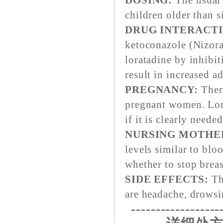
DOSING:
The usual 
children older than s
DRUG INTERACTI
ketoconazole (Nizora
loratadine by inhibit
result in increased a
PREGNANCY:
There
pregnant women. Lor
if it is clearly needed
NURSING MOTHE
levels similar to bl
whether to stop breas
SIDE EFFECTS:
Th
are headache, drowsi
------------------