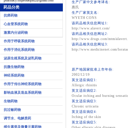
pharmacy.shijiebiaopin2@gmail.com
生产厂家中文参考译名:
药品分类
惠氏
生产厂家英文名:
抗癌药物
WYETH CONS
该药品相关信息网址1:
心血管系统药物
http://www.alavert.com/
激素内分泌药物
该药品相关信息网址2:
http://www.drugs.com/mtm/alavert
作用于呼吸系统药物
该药品相关信息网址3:
http://www.medicinenet.com/loratad
作用于消化系统药物
泌尿生殖系统及泌乳药物
抗微生物药物
原产地国家批准上市年份:
2002/12/19
神经系统药物
英文适应病症1:
作用于传出神经系统药物
Allergic rhinitis
英文适应病症2:
影响血液及造血系统药物
Ocular itching and burning sensati
生物药物
英文适应病症3:
Chronic urticaria
抗过敏药物
英文适应病症4:
Itching of the skin
调节水、电解质药
英文适应病症5:
维生素类及微量元素药物
Other allergic skin diseases