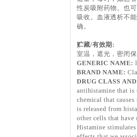
性炭吸附药物。也
吸收。血液透析不
确。
贮藏/有效期:
室温，遮光，密闭
GENERIC NAME:
l
BRAND NAME:
Clar
DRUG CLASS AN
antihistamine that is
chemical that causes
is released from hist
other cells that have
Histamine stimulates 
effects that we assoc