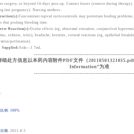
re surgery, or beyond 14-days post-op. Contact lenses (remove during therapy).
ng late pregnancy). Nursing mothers.
raction(s):
Concomitant topical corticosteroids may potentiate healing problems
s that prolong bleeding time.
rse Reaction(s):
Ocular effects (eg, abnormal sensation, conjunctival hyperemia
itus, redness, iritis), headache; keratitis, corneal reactions (eg, epithelial break
ration/perforation).
 Supplied:
Soln—1.7mL
--------------------------------------------------------
细处方信息以本药内容附件PDF文件（20118501321035.pdf）的
Information”为准
--------------------------------------------------------
:
比例: 100%
日期:
2011-8-5