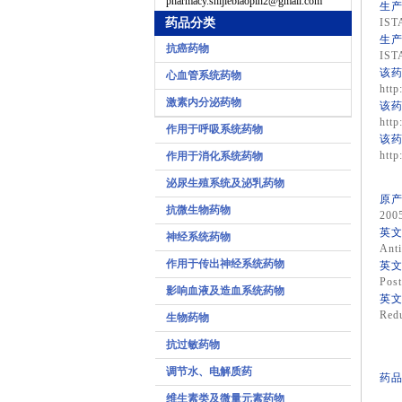
pharmacy.shijiebiaopin2@gmail.com
生产
药品分类
IST
生产
抗癌药物
IST
该药
心血管系统药物
http
激素内分泌药物
该药
http
作用于呼吸系统药物
该药
http
作用于消化系统药物
泌尿生殖系统及泌乳药物
原产
抗微生物药物
200
英文
神经系统药物
Anti
作用于传出神经系统药物
英文
Post
影响血液及造血系统药物
英文
Redu
生物药物
抗过敏药物
调节水、电解质药
药品
维生素类及微量元素药物