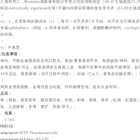
三项研究二，Bromday滴眼液有统计学意义完全清除炎症（46-47主场迎战25
科目statisitically signficant在第1天被白内障后疼痛的发生率手术（83-89主
人：
8yrs：1，在受影响的眼药水（s），每天一次手术前1天开始，在手术当天继续
专题ophthalmics（例如，α-受体激动剂，β-阻断剂，碳酸酐酶抑制剂，cycloplegic
钟的间隔。
童：
8yrs：不推荐。
/注意事项：
血倾向。可能会减缓或延迟伤口愈合。复杂/重复眼部手术。角膜缺陷/神经。眼
监视器角膜;停止，如果故障发生角膜上皮。角膜不良事件的风险可能增加，如果
14天后运。隐形眼镜（治疗过程中消除）。妊娠（Cat.C，避免在妊娠后期）
动：
随局部皮质类固醇，会增强愈合问题。伴药物警告说，延长出血时间。
良反应：
效果（例如，感觉异常，眼结膜充血，灼热，刺痛，疼痛，瘙痒，红肿，虹膜炎
如，上皮破裂，变薄，糜烂，溃疡/穿孔）。
型、包装：
，1.7mL
OMDAY
ufacturer:
ISTA Pharmaceuticals
rmacological Class:
NSAID.