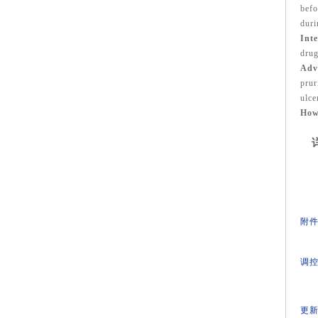
befo
duri
Inte
drug
Adve
prur
ulce
How
详
附件
调控
更新