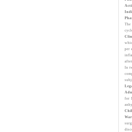
Acti
Indi
Pha
The 
cycl
Clin
whic
per 
infl
afte
In t
comp
subj
Lega
Adu
for 
anhy
Chi
War
surg
disc