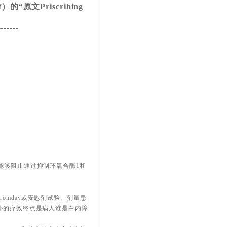
“原文Priscribing
-------
能够阻止通过抑制环氧合酶1和
mday或安​慰剂试验。剂量患
外的疗效终点是病人谁是白内障