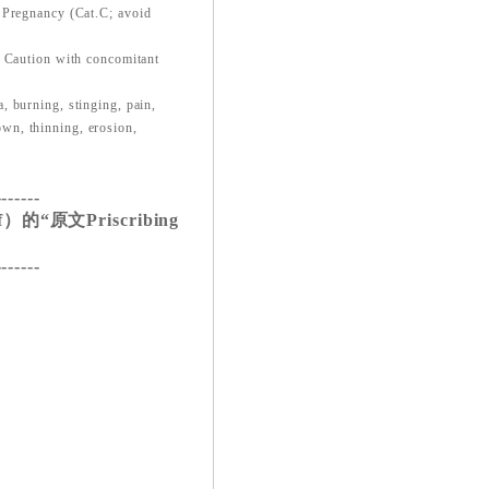
 Pregnancy (Cat.C; avoid
. Caution with concomitant
, burning, stinging, pain,
down, thinning, erosion,
-------
“原文Priscribing
-------