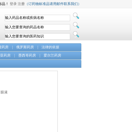
标品！
登录
注册
（订药物标准品请用邮件联系我们）
坡药房
|
俄罗斯药房
|
法律的依据
亚药房
|
墨西哥药房
|
爱尔兰药房
滴眼液