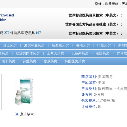
您好，欢迎光临世界
rch-used
世界标品医药目录搜索（中英文）：
ider
世界各国官方药品目录搜索（英文）：
方药
270
保健品/医疗用具
107
世界标品医药知识搜索（中英文）：
瑞士药房
|
澳大利亚药房
|
新西兰药房
|
香港药房
|
印度药房
|
新加
西药房
|
欧洲共同体药房
|
土耳其药房
|
以色列药房
|
法国药房
|
罗马尼
南非药房
|
芬兰药房
|
挪威药房
|
韩国医美药房
药店国别:
美国药房
产地国家:
美国
所属类别
: 眼科药物->抗炎
处方药:
处方药
包装规格:
1.7毫升/瓶
计价单位:
瓶
点击放大