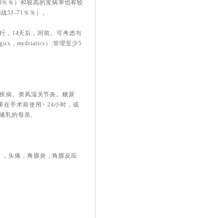
-29％％）和较高的发病率也有较
场迎战51-71％％）。
进行，14天后，同前。可考虑与
s，mydriatics）;管理至少5
表疾病。类风湿关节炎。糖尿
在手术前使用> 24小时，或
。哺乳的母亲。
），头痛，角膜炎，角膜反应