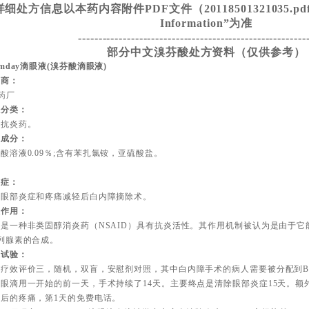
细处方信息以本药内容附件PDF文件（20118501321035.pdf）的
Information”为准
--------------------------------------------------------
部分中文溴芬酸处方资料（仅供参考）
omday滴眼液(溴芬酸滴眼液)
造商：
a药厂
理分类：
体抗炎药。
性成分：
酸溶液0.09％;含有苯扎氯铵，亚硫酸盐。
应症：
后眼部炎症和疼痛减轻后白内障摘除术。
理作用：
是一种非类固醇消炎药（NSAID）具有抗炎活性。其作用机制被认为是由于它
列腺素的合成。
床试验：
疗效评价三，随机，双盲，安慰剂对照，其中白内障手术的病人需要被分配到Bro
眼滴用一开始的前一天，手术持续了14天。主要终点是清除眼部炎症15天。额
术后的疼痛，第1天的免费电话。