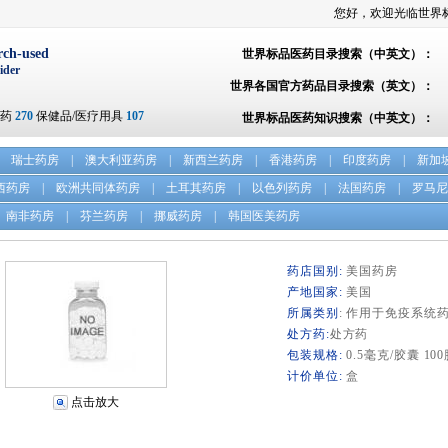
您好，欢迎光临世界
rch-used
世界标品医药目录搜索（中英文）：
ider
世界各国官方药品目录搜索（英文）：
方药
270
保健品/医疗用具
107
世界标品医药知识搜索（中英文）：
瑞士药房
|
澳大利亚药房
|
新西兰药房
|
香港药房
|
印度药房
|
新加
西药房
|
欧洲共同体药房
|
土耳其药房
|
以色列药房
|
法国药房
|
罗马尼
南非药房
|
芬兰药房
|
挪威药房
|
韩国医美药房
药店国别:
美国药房
产地国家:
美国
所属类别
: 作用于免疫系统
处方药:
处方药
包装规格:
0.5毫克/胶囊 10
计价单位:
盒
点击放大