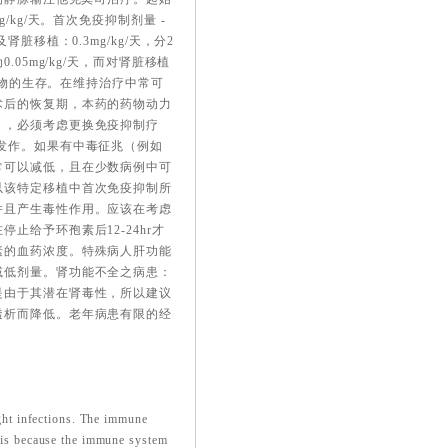
mg/kg/天。首次免疫抑制剂量 -
移植：0.3mg/kg/天，分2
05mg/kg/天，而对肾脏移植
植物的生存。在维持治疗中常可
术后的恢复期，本药的药物动力
），必须考虑更换免疫抑制疗
发作。如果有中毒征兆（例如
常可以减低，且在少数病例中可
以该特定移植中首次免疫抑制所
并且产生毒性作用。应该在考虑
给予环孢素后12-24hr才
素的血药浓度。特殊病人肝功能
减低剂量。肾功能不全之病患：
是由于其潜在肾毒性，所以建议
透析而降低。老年病患有限的经
ht infections. The immune
is is because the immune system