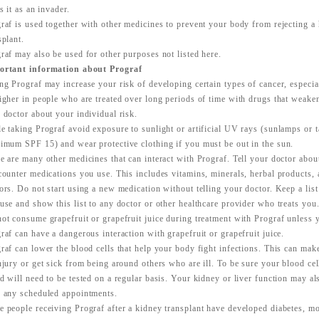
ts it as an invader.
raf is used together with other medicines to prevent your body from rejecting a h
splant.
raf may also be used for other purposes not listed here.
ortant information about Prograf
ng Prograf may increase your risk of developing certain types of cancer, especia
igher in people who are treated over long periods of time with drugs that weak
 doctor about your individual risk.
e taking Prograf avoid exposure to sunlight or artificial UV rays (sunlamps or 
imum SPF 15) and wear protective clothing if you must be out in the sun.
e are many other medicines that can interact with Prograf. Tell your doctor about
counter medications you use. This includes vitamins, minerals, herbal products,
ors. Do not start using a new medication without telling your doctor. Keep a list
use and show this list to any doctor or other healthcare provider who treats you
ot consume grapefruit or grapefruit juice during treatment with Prograf unless 
raf can have a dangerous interaction with grapefruit or grapefruit juice.
raf can lower the blood cells that help your body fight infections. This can make
njury or get sick from being around others who are ill. To be sure your blood cel
d will need to be tested on a regular basis. Your kidney or liver function may al
 any scheduled appointments.
 people receiving Prograf after a kidney transplant have developed diabetes, mo