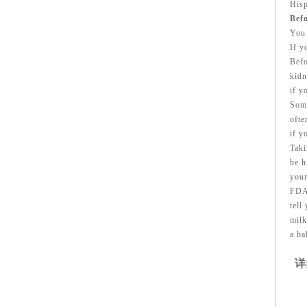
Hisp
Befo
You 
If y
Befo
kidn
if y
Some
ofte
if y
Taki
be h
your
FDA 
tell
milk
a ba
详