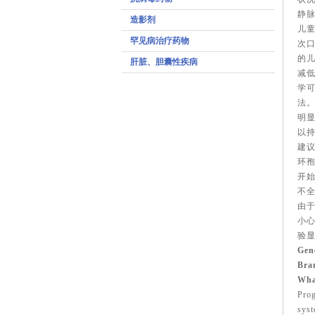
静脉
造影剂
儿童
罕见病治疗药物
次口
的儿
肝脏、胆囊性疾病
减
学
法
明
以
建
环孢
开
不
由
小
验
Gen
Bra
Wha
Prog
syst