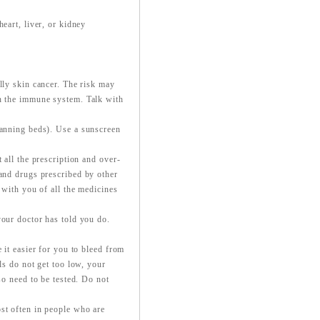
eart, liver, or kidney
lly skin cancer. The risk may
en the immune system. Talk with
tanning beds). Use a sunscreen
 all the prescription and over-
 and drugs prescribed by other
 with you of all the medicines
.
your doctor has told you do.
 it easier for you to bleed from
ls do not get too low, your
so need to be tested. Do not
st often in people who are