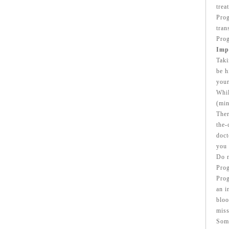
trea
Prog
tran
Prog
Imp
Taki
be h
your
Whil
(min
Ther
the-
doct
you 
Do n
Prog
Prog
an i
bloo
miss
Some