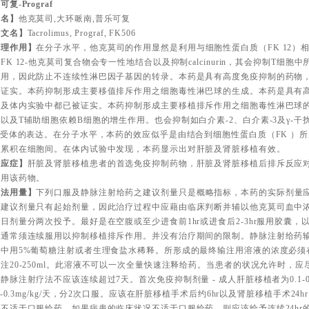
可复-Prograf
别名】
他克莫司,大环哌南,普乐可复
外文名】
Tacrolimus, Prograf, FK506
药理作用】
在分子水平，他克莫司的作用显然是利用与细胞性蛋白质（FK 12）
FK 12-他克莫司复合物会专一性地结合以及抑制calcinurin，其会抑制T细
作用，因此防止不连续性淋巴因子基因的转录。本药是具有高度免疫抑制的药物
被证实。本药抑制形成主要移值排斥作用之细胞毒性淋巴球的生成。本药是具有
外及体内实验中都已被证实。本药抑制形成主要移植排斥作用之细胞毒性淋巴球
以及T辅助细胞依赖B细胞的增生作用。也会抑制如白介素-2、白介素-3及γ-
2受体的表达。在分子水平，本药的效应似乎是由结合到细胞性蛋白质（FK ）
物累积在细胞间。在体内试验中发现，本药显示出对肝脏及肾脏移植有效。
适应症】
肝脏及肾脏移植患者的首选免疫抑制药物，肝脏及肾脏移植后排斥反应
选用该药物。
用法用量】
下列口服及静脉注射给药之建议剂量只是概略指标，本药的实际剂量
，建议剂量只有起始剂量，因此治疗过程中应藉由临床判断并辅以他克莫司血中
日剂量分两次投予。最好是在空腹或至少进食前1hr或进食后2-3hr服用胶囊
，通常须连续服用以抑制移植排斥作用。并没有治疗期间的限制。静脉注射给药
中用5%葡萄糖注射或者生理食盐水稀释。所形成的最终输注用溶液的浓度必须在0.004
注20-250ml。此溶液不可以一次全量快速注释给药。当患者的状况允许时，
静脉注射疗法不应该连续超过7天。首次免疫抑制剂量 - 成人肝脏移植者为0.1-0.
15-0.3mg/kg/天，分2次口服。应该在肝脏移植手术后约6hr以及肾脏移植手术2
不适于口服给药。如果病患的临床状况不适于口服给药，则应该给予连续24hr