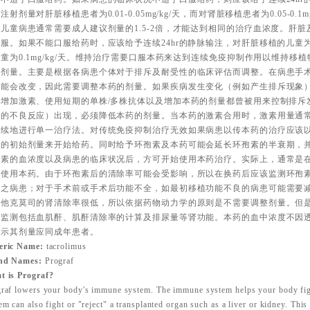
注射剂量对肝脏移植患者为0.01-0.05mg/kg/天，而对肾脏移植患者为0.05-0.1
儿童病患通常需要成人建议剂量的1.5-2倍，才能达到相同的治疗血浓度。肝脏及肾脏
服。如果不能口服给药时，应该给予连续24hr的静脉输注，对肝脏移植的儿童为0.
童为0.1mg/kg/天。维持治疗需要口服本药来达到连续免疫抑制作用以维持移
低剂量。主要是根据各病患个体对于排斥及耐受性的临床评估而调整。在病患手
可能会改变，因此需要调整本药的剂量。如果疾病发生变化（例如产生排斥现象
。增加激素、使用短期的单株/多株抗体以及增加本药的剂量都曾被用来控制排斥
显的不良反应）出现，必须降低本药的剂量。当本药的激素合用时，激素用量通
持续地进行单一治疗法。对传统免疫抑制治疗无效如果病患以传本药的治疗应该
议的初始剂量来开始给药。同时给予环孢素及本药可能会延长环孢素的半衰期，
素的血浓度以及病患的临床状况后，方可开始使用本药治疗。实际上，通常是在停止
始使用本药。由于环孢素后的清除率可能会受影响，所以在换药后应该监测环孢
全之病患；对于手术前或手术后功能不全，如最初移植功能不良的病患可能需要
于他克莫司的肾清除率很低，所以依据药物动力学的原则是不需要调整剂量。但
心监测包括血肌酐、肌酐清除率的计算及排尿量等肾功能。本药的血中浓度不因
显示其剂量应同成年患者。
eric Name:
tacrolimus
nd Names:
Prograf
t is Prograf?
raf lowers your body's immune system. The immune system helps your body fig
em can also fight or "reject" a transplanted organ such as a liver or kidney. Th