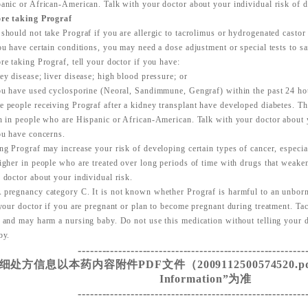
anic or African-American. Talk with your doctor about your individual risk of d
re taking Prograf
should not take Prograf if you are allergic to tacrolimus or hydrogenated castor 
ou have certain conditions, you may need a dose adjustment or special tests to sa
re taking Prograf, tell your doctor if you have:
ey disease; liver disease; high blood pressure; or
ou have used cyclosporine (Neoral, Sandimmune, Gengraf) within the past 24 ho
 people receiving Prograf after a kidney transplant have developed diabetes. Th
n in people who are Hispanic or African-American. Talk with your doctor about y
ou have concerns.
ng Prograf may increase your risk of developing certain types of cancer, especia
igher in people who are treated over long periods of time with drugs that weak
 doctor about your individual risk.
pregnancy category C. It is not known whether Prograf is harmful to an unborn
 your doctor if you are pregnant or plan to become pregnant during treatment. Ta
 and may harm a nursing baby. Do not use this medication without telling your d
by.
--------------------------------------------------------
细处方信息以本药内容附件PDF文件（2009112500574520.pdf）
Information”为准
--------------------------------------------------------