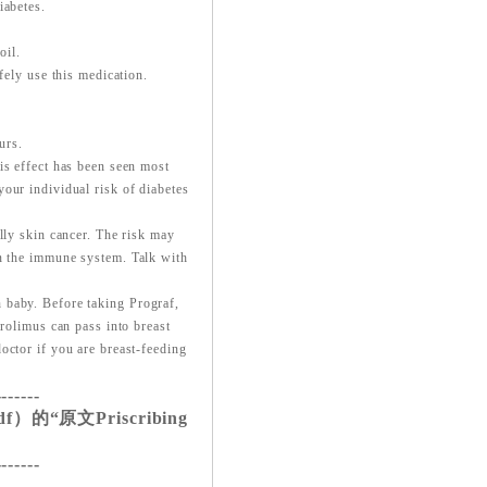
iabetes.
oil.
fely use this medication.
urs.
is effect has been seen most
our individual risk of diabetes
lly skin cancer. The risk may
en the immune system. Talk with
 baby. Before taking Prograf,
crolimus can pass into breast
octor if you are breast-feeding
-------
的“原文Priscribing
-------