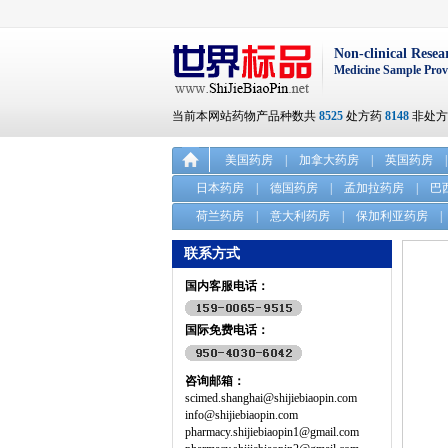
Non-clinical Resea
Medicine Sample Prov
当前本网站药物产品种数共
8525
处方药
8148
非处
美国药房
|
加拿大药房
|
英国药房
|
日本药房
|
德国药房
|
孟加拉药房
|
巴
荷兰药房
|
意大利药房
|
保加利亚药房
|
联系方式
国内客服电话：
国际免费电话：
咨询邮箱：
scimed.shanghai@shijiebiaopin.com
info@shijiebiaopin.com
pharmacy.shijiebiaopin1@gmail.com