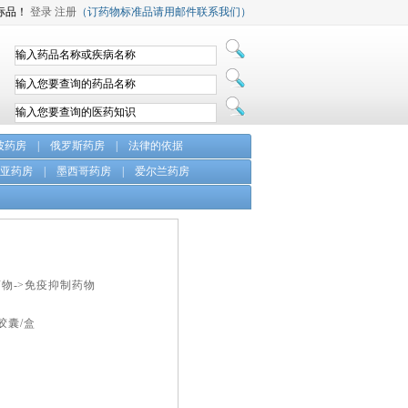
标品！
登录
注册
（订药物标准品请用邮件联系我们）
坡药房
|
俄罗斯药房
|
法律的依据
亚药房
|
墨西哥药房
|
爱尔兰药房
药物->免疫抑制药物
0胶囊/盒