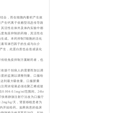
相结合，而在细胞内蓄积产生效
胞中所产生钙离子依赖型讯息传导路
，其活性在体外及体内实验中都
高度免疫抑制的药物，其活性在
的生成。本药抑制T细胞的活化
干扰素等淋巴因子的生成与白介
所产生，此蛋白质也会造成该化
对传统免疫抑制方案耐药者，也
应依据个别病人的需要而加以调
浓度的监测以调整剂量。口服给
，以达到最大吸收量。口服胶囊
输注用浓缩液必须在聚乙烯或玻
-0.1mg/ml范围间。24hr
应尽快将静脉注射疗法改为口服疗
2mg/kg/天，肾脏移植患者为
4hr内开始给药。如果病患的临床
的静脉输注他克莫司治疗。起始