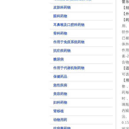
普乐
皮肤科药物
【
【
眼科药物
【
耳鼻喉及口腔科药物
用。
径
骨科药物
已
作用于免疫系统药物
体
作用
抗疟疾药物
素-
糖尿病
合
作用于代谢机制药物
【
可
保健药品
【
急性疾病
整
药每
美容药物
时
妇科药物
璃瓶
内输
肾移植
法。
动物用药
0.
抗病毒药物
状况