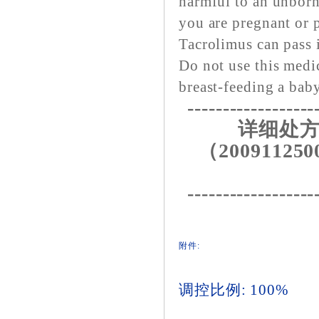
harmful to an unborn 
you are pregnant or 
Tacrolimus can pass 
Do not use this medic
breast-feeding a baby
------------------
详细处方
（200911250
------------------
附件:
调控比例: 100%