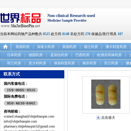
Non-clinical Research-used
Medicine Sample Provider
当前本网站药物产品种数共
8525
处方药
8148
非处方药
270
保健品/医疗用具
107
美国药房
|
加拿大药房
|
英国药房
|
瑞士药房
|
澳大利亚药房
|
日本药房
|
德国药房
|
孟加拉药房
|
巴西药房
|
欧洲共同体药房
|
荷兰药房
|
意大利药房
|
保加利亚药房
|
南非药房
|
芬兰药房
|
挪
联系方式
国内客服电话：
国际免费电话：
咨询邮箱：
scimed.shanghai@shijiebiaopin.com
点击放大
info@shijiebiaopin.com
pharmacy.shijiebiaopin1@gmail.com