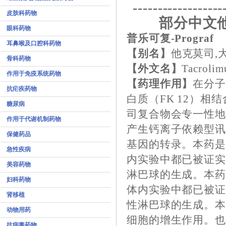
------------------
皮肤科药物
部分中文
眼科药物
普乐可复-Prograf
耳鼻喉及口腔科药物
【别名】
他克莫司,
骨科药物
【外文名】
Tacrolim
作用于免疫系统药物
【药理作用】
在分
抗疟疾药物
白质（FK 12）相
糖尿病
司复合物会专一性地结
作用于代谢机制药物
产生钙离子依赖型
保健药品
基因的转录。本药
急性疾病
内实验中都已被证
美容药物
淋巴球的生成。本
妇科药物
体内实验中都已被
肾移植
性淋巴球的生成。本
动物用药
细胞的增生作用。也会
抗病毒药物