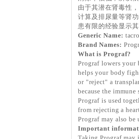
由于其潜在肾毒性
计算及排尿量等肾
患有限的经验显示
Generic Name:
tacr
Brand Names:
Progr
What is Prograf?
Prograf lowers your
helps your body figh
or "reject" a transpl
because the immune sy
Prograf is used toge
from rejecting a heart
Prograf may also be u
Important informat
Taking Prograf may i