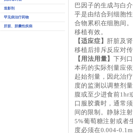
巴因子的生成与白介
造影剂
乎是由结合到细胞性
罕见病治疗药物
合物累积在细胞间
肝脏、胆囊性疾病
移植有效。
【适应症】
肝脏及
移植后排斥反应对
【用法用量】
下列
本药的实际剂量应
起始剂量，因此治
度的监测以调整剂
腹或至少进食前1hr
口服胶囊时，通常
间的限制。静脉注
5%葡萄糖注射或者
度必须在0.004-0.1