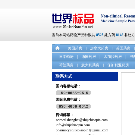
Non-clinical Resea
Medicine Sample Prov
当前本网站药物产品种数共
8525
处方药
8148
非处
美国药房
|
加拿大药房
|
英国药房
|
日本药房
|
德国药房
|
孟加拉药房
|
巴
荷兰药房
|
意大利药房
|
保加利亚药房
|
联系方式
国内客服电话：
国际免费电话：
咨询邮箱：
scimed.shanghai@shijiebiaopin.com
info@shijiebiaopin.com
pharmacy.shijiebiaopin1@gmail.com