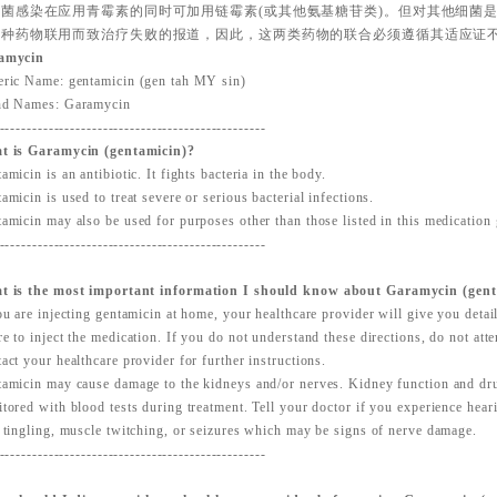
球菌感染在应用青霉素的同时可加用链霉素(或其他氨基糖苷类)。但对其他细菌
两种药物联用而致治疗失败的报道，因此，这两类药物的联合必须遵循其适应证
amycin
ric Name: gentamicin (gen tah MY sin)
nd Names: Garamycin
-------------------------------------------------
t is Garamycin (gentamicin)?
amicin is an antibiotic. It fights bacteria in the body.
amicin is used to treat severe or serious bacterial infections.
amicin may also be used for purposes other than those listed in this medication 
-------------------------------------------------
t is the most important information I should know about Garamycin (gent
ou are injecting gentamicin at home, your healthcare provider will give you deta
e to inject the medication. If you do not understand these directions, do not atte
act your healthcare provider for further instructions.
amicin may cause damage to the kidneys and/or nerves. Kidney function and dru
tored with blood tests during treatment. Tell your doctor if you experience hear
 tingling, muscle twitching, or seizures which may be signs of nerve damage.
-------------------------------------------------