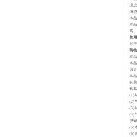
现
细
本
本
高
禁用
对
药
本
本
因
本
有
氨
(1
(2
(3
(4
胆碱
(5
(6