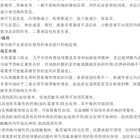
皮肤瘙痒，荨麻疹等，一般不影响药物的继续应用，停药后皮疹很快消退。本品
胞减少者也偶有所见。
品偶可引起贫血、白细胞减少、粒细胞减少、血小板减少、低血压。
品可引起恶心、食欲减退、呕吐、腹胀等胃肠道不适症状，少数患者可出现肝功
、絮浊反应阳性等。二重感染也有发生者。
/慎用
于肾功能不全者或长期用药者应进行药物监测。
物相互作用
品与青霉素 G联合，几乎对所有粪链球菌及其变种如屎链球菌种、坚忍链球菌均
品与竣苄西林足量联合时，对绿脓杆菌的某些敏感菌株具协同作用(但两种药物不
青霉素类可使氨基糖苷类的血药浓度减低)。
品与头孢菌素类合用时肾脏毒性增加的问题，各家报道结果不一，权威学者认为
关专著均倾向于二者合用可致肾毒性增加，故临床在选用前宜充分权衡利弊、慎
基糖苷类药物相互作用：
)与强利尿药(如呋塞米、依他尼酸等)联用可加强耳毒性。
)与其他有耳毒性的药物(如红霉素等)联合应用，耳中毒的可能加强。
)与头孢菌素类联合应用，可致肾毒性加强。右旋糖酐可加强本类药物的肾毒性。
)与肌肉松弛药或具有此种作用的药物(如地西泮等)联合应用可致神经—肌肉阻
酯酶药均可拮抗神经-肌肉阻滞作用。
)本类药物与碱性药(如碳酸氢钠、氨茶碱等)联合应用，抗菌效能可增强，但同
)青霉素类对某些链球菌的抗菌作用可因氨基糖苷类的联用而得到加强，如目前