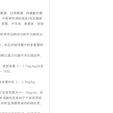
杆菌属、沙雷菌属、枸橼酸杆菌
、中枢神经系统感染(包括脑膜
、骨骼、中耳炎、鼻窦炎；软组
同时用本品鞘内注射作为辅助治
感，本品对链球菌中的多数菌种
硝唑以减少结肠手术后感染率。
按体重 1一 1.7mg/kg(以庆
一 10日。
补给 2— 2.5mg/kg。
范围为 4一 10μg/ml。应
、产科或烧伤患者由于个体差异较
应同时监测脑脊液内药物浓度。