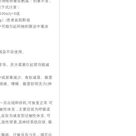
患者所用维持量应酌减：剂量不变，
按下式计算：
0ml)×8或
g）/患者血肌酐值
者中可能引起药物积聚达中毒浓
感染不应使用。
痉挛等。庆大霉素引起肾功能减
减少或尿量减少、食欲减退、极度
吸困难、嗜睡、极度软弱无力(神
一旦出现即停药,可恢复正常.可
过敏性休克，主要症状为呼吸道
反应为速发型过敏性休克. 可
急性肾衰,及神经系统症状. 吸
性脑病。过敏反应少见，偶可出