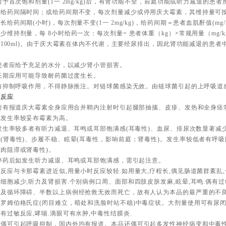
)给予首次饱和剂量(1一 2mg/kg)后，有肾功能不全，前庭功能或听力减退的
长给药间隔时间；或给药间期不变，每次剂量减少或停用庆大霉素，其维持量可
长给药间期(小时)，每次剂量不变(1一 2mg/kg)，给药间期＝患者血肌酐值(mg/10
少维持剂量，每 8小时给药一次：每次剂量= 患者体重（kg）×常规用量（mg/k
g/100ml)。由于庆大霉素在体内不代谢，主要经尿排出，因此肾功能减退的患
。
)患者应给予充足的水分，以减少肾小管损害。
)长期应用可能导致耐药菌过度生长。
)有抑制呼吸作用，不得静脉推注。对链球菌感染无效。由链球菌引起的上呼吸道
良反应
)曾有报道庆大霉素全身应用合并鞘内注射时引起腿部抽搐、皮疹、发热和全身
的发生率较妥布霉素为高。
)发生率较多者有听力减退、耳鸣或耳部饱满感(耳毒性)、血尿、排尿次数显著
(肾毒性)、步履不稳、眩晕(耳毒性，影响前庭；肾毒性)。发生率较低者有呼
肉阻滞或肾毒性)。
)停药后如发生听力减退、耳鸣或耳部饱满感，需引起注意。
反应与卡那霉素进近似,用量小时反应较轻.如用量大,疗程长,偶见肠道菌群紊乱,
细胞减少,听力及肾损害.个别病例口周、面部和四肢皮肤发麻,眩晕,耳鸣.偶有
塞及循环障碍、半数以上病例经抢救无效而死亡，故有人认为本品的最严重的不良
罗姆伯格氏症(闭目难立，暗处和洗脸时站不稳)中毒症状。大剂量使用可有尿闭,
有过敏反应,哮喘.滴眼可有水肿,中毒性结膜炎.
品偶可引起呼吸抑制，国内外均有报道。本品还偶可引起多发性神经病变和中毒