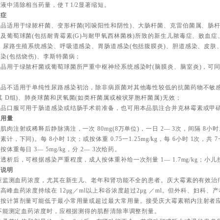
液中清除相当药量，使Ｔ1/2显著缩短。
应症
本品适用于绿脓杆菌、变形杆菌(吲哚阳性和阴性)、大肠杆菌、克雷伯菌属、肠
及葡萄球菌(包括耐青霉素(G)与耐甲氧西林菌株)所致的新生儿脓毒症、败血症
、尿路生殖系统感染、呼吸道感染、胃肠道感染(包括腹膜炎)、胆道感染、皮肤
染(包括烧伤)、李斯特菌病；
本品用于绿脓杆菌或葡萄球菌所严重中枢神经系统感染时(脑膜炎、脑室炎)，可
；
本品不适用于单纯性尿路感染初治，除非病原菌对其他毒性较低的抗菌药物不敏
其 D组)、肺炎球菌和厌氧菌(如类杆菌属或梭状芽胞杆菌属)无效；
本品口服可用于肠道感染或结肠手术前准备，也可用本品肌注合并克林霉素或甲
法用量
肌肉注射或稀释后静脉滴注，一次 80mg(8万单位)，一日 2— 3次，间隔 8小时。或
素计，下同)。每 8小时 1次；或按体重 0.75一1.25mg/kg，每 6小时 1次，共 7
按体重每日 3— 5mg/kg，分 2— 3次给药。
透析后，可根据感染严重程度，成人按体重补给一次剂量 1— 1.7mg/kg；小儿按体重
药说明
)应监测血药浓度，尤其在新生儿、老年和肾功能不全的患者。庆大霉素的有效治疗浓度
高峰血药浓度持续在 12μg／ml以上和谷浓度超过2μg ／ml。但外科、妇科
，按计算剂量可能低于最小常用量或超过最大常用量。接受庆大霉素鞘内注射者
)不能测定血药浓度时，应根据测得的肌酐清除率调整剂量。