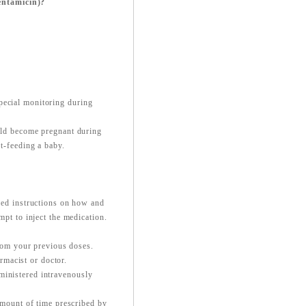
entamicin)?
pecial monitoring during
ould become pregnant during
st-feeding a baby.
iled instructions on how and
mpt to inject the medication.
from your previous doses.
macist or doctor.
ministered intravenously
 amount of time prescribed by