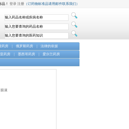
标品！
登录
注册
（订药物标准品请用邮件联系我们）
坡药房
|
俄罗斯药房
|
法律的依据
亚药房
|
墨西哥药房
|
爱尔兰药房
滴眼液