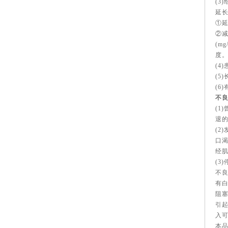
(3
延
①延
②减
(m
度
(4
(5
(6
不
(1
退
(2
口渴
经肌
(3
不良
有白
阻
引起
入可
本