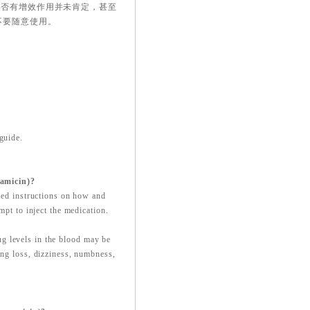
是否有增效作用并未肯定，甚至
不要随意使用。
guide.
amicin)?
iled instructions on how and
mpt to inject the medication.
g levels in the blood may be
ing loss, dizziness, numbness,