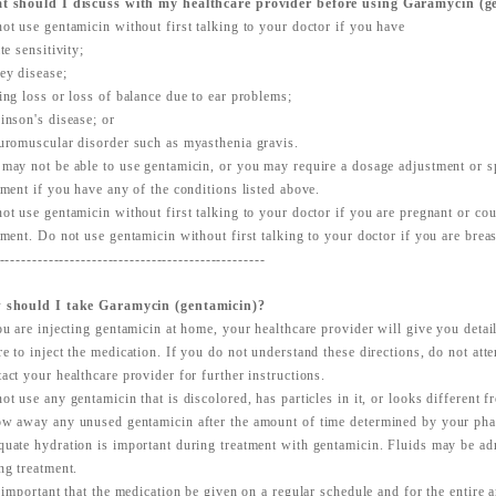
t should I discuss with my healthcare provider before using Garamycin (g
ot use gentamicin without first talking to your doctor if you have
ite sensitivity;
ey disease;
ing loss or loss of balance due to ear problems;
inson's disease; or
uromuscular disorder such as myasthenia gravis.
may not be able to use gentamicin, or you may require a dosage adjustment or s
tment if you have any of the conditions listed above.
ot use gentamicin without first talking to your doctor if you are pregnant or c
tment. Do not use gentamicin without first talking to your doctor if you are brea
-------------------------------------------------
 should I take Garamycin (gentamicin)?
ou are injecting gentamicin at home, your healthcare provider will give you deta
e to inject the medication. If you do not understand these directions, do not atte
act your healthcare provider for further instructions.
ot use any gentamicin that is discolored, has particles in it, or looks different 
w away any unused gentamicin after the amount of time determined by your phar
uate hydration is important during treatment with gentamicin. Fluids may be ad
ng treatment.
s important that the medication be given on a regular schedule and for the entire