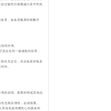
引起过敏性白细胞减少及中性粒
能改变，如血清氨基转移酶升
具协同作用。
可混合在同一输液瓶内应用，
目前尚无定论，但从临床经验及
重对待。
滞作用的加强。新斯的明或其他抗
时毒性也相应增强，必须慎重。
公认草绿色链球菌性心内膜炎和