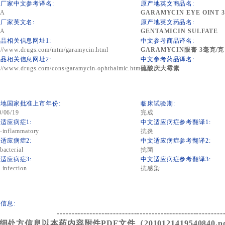
厂家中文参考译名:
原产地英文商品名:
RA
GARAMYCIN EYE OINT 3mg
厂家英文名:
原产地英文药品名:
RA
GENTAMICIN SULFATE
品相关信息网址1:
中文参考商品译名:
://www.drugs.com/mtm/garamycin.html
GARAMYCIN眼膏 3毫克/克 
品相关信息网址2:
中文参考药品译名:
://www.drugs.com/cons/garamycin-ophthalmic.htm
硫酸庆大霉素
地国家批准上市年份:
临床试验期:
0/06/19
完成
适应病症1:
中文适应病症参考翻译1:
-inflammatory
抗炎
适应病症2:
中文适应病症参考翻译2:
bacterial
抗菌
适应病症3:
中文适应病症参考翻译3:
-infection
抗感染
信息:
--------------------------------------------------------
细处方信息以本药内容附件PDF文件（2010121419540840.pdf）