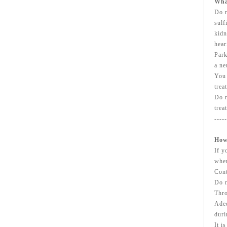
Wha
Do n
sulf
kidn
hear
Park
a ne
You 
trea
Do n
trea
-----
How
If y
wher
Cont
Do n
Thro
Adeq
duri
It i