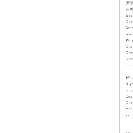
肠
有
Gar
Gene
Bra
-----
Wha
Gent
Gent
Gent
-----
Wha
If y
wher
Cont
Gent
moni
skin
-----