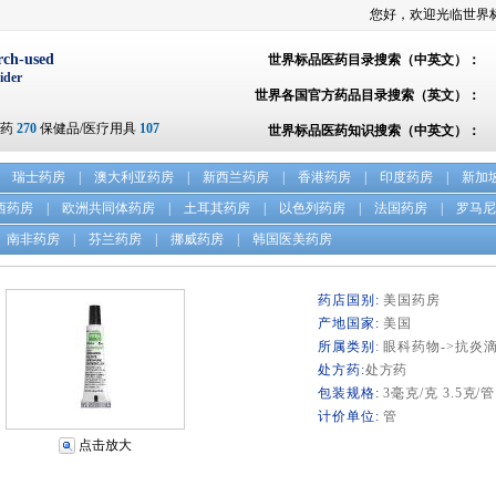
您好，欢迎光临世界
rch-used
世界标品医药目录搜索（中英文）：
ider
世界各国官方药品目录搜索（英文）：
方药
270
保健品/医疗用具
107
世界标品医药知识搜索（中英文）：
瑞士药房
|
澳大利亚药房
|
新西兰药房
|
香港药房
|
印度药房
|
新加
西药房
|
欧洲共同体药房
|
土耳其药房
|
以色列药房
|
法国药房
|
罗马尼
南非药房
|
芬兰药房
|
挪威药房
|
韩国医美药房
药店国别:
美国药房
产地国家:
美国
所属类别
: 眼科药物->抗炎
处方药:
处方药
包装规格:
3毫克/克 3.5克/管
计价单位:
管
点击放大