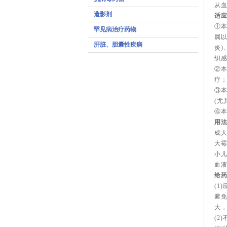
从血
造影剂
适
①
罕见病治疗药物
属以
肝脏、胆囊性疾病
炎)
织感
②
疗
③
(尤
④
用
成人
大霉
小儿
血液
给
(1
避免
大
(2