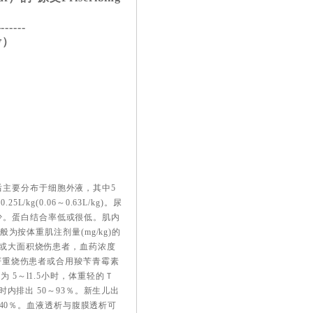
-------
考）
主要分布于细胞外液，其中5
g(0.06～0.63L/kg)。尿
少。蛋白结合率低或很低。肌内
般为按体重肌注剂量(mg/kg)的
l；发热或大面积烧伤患者，血药浓度
、严重烧伤患者或合用羧苄青霉素
 5～l1.5小时，体重轻的Ｔ
时内排出 50～93％。新生儿出
排出40％。血液透析与腹膜透析可