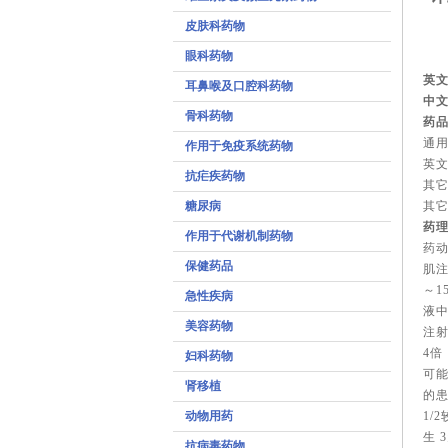
皮肤科药物
眼科药物
英文
耳鼻喉及口腔科药物
中文
骨科药物
药
通
作用于免疫系统药物
英文名
抗疟疾药物
其
糖尿病
其它英
药
作用于代谢机制药物
药
保健药品
肌
～1
急性疾病
液
美容药物
注射
4倍
妇科药物
可能
肾移植
的患
动物用药
1/
生 
抗病毒药物