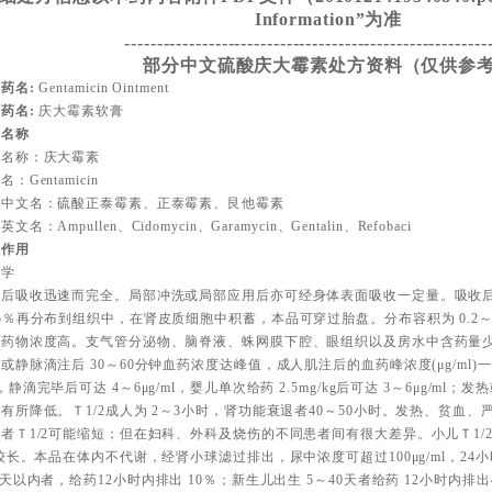
Information”为准
--------------------------------------------------------
部分中文硫酸庆大霉素处方资料（仅供参
药名:
Gentamicin Ointment
药名:
庆大霉素软膏
品名称
用名称：庆大霉素
：Gentamicin
它中文名：硫酸正泰霉素、正泰霉素、艮他霉素
文名：Ampullen、Cidomycin、Garamycin、Gentalin、Refobaci
理作用
动学
注后吸收迅速而完全。局部冲洗或局部应用后亦可经身体表面吸收一定量。吸收后
5％再分布到组织中，在肾皮质细胞中积蓄，本品可穿过胎盘。分布容积为 0.2～0.25L/k
中药物浓度高。支气管分泌物、脑脊液、蛛网膜下腔、眼组织以及房水中含药量
或静脉滴注后 30～60分钟血药浓度达峰值，成人肌注后的血药峰浓度(μg/ml)一
，静滴完毕后可达 4～6μg/ml，婴儿单次给药 2.5mg/kg后可达 3～6μg/m
有所降低。Ｔ1/2成人为 2～3小时，肾功能衰退者40～50小时。发热、贫血
者Ｔ1/2可能缩短；但在妇科、外科及烧伤的不同患者间有很大差异。小儿Ｔ1/2为
2较长。本品在体内不代谢，经肾小球滤过排出，尿中浓度可超过100μg/ml，24小
3天以内者，给药12小时内排出 10％；新生儿出生 5～40天者给药 12小时内