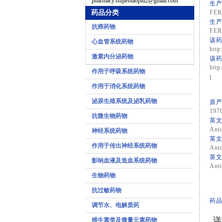
pharmacy.shijiebiaopin2@gmail.com
生产
药品分类
FE
生产
抗癌药物
FE
该药
心血管系统药物
http
激素内分泌药物
该药
http
作用于呼吸系统药物
l
作用于消化系统药物
泌尿生殖系统及泌乳药物
原产
197
抗微生物药物
英文
Anti
神经系统药物
英文
作用于传出神经系统药物
Anti
英文
影响血液及造血系统药物
Anti
生物药物
抗过敏药物
药品
调节水、电解质药
详
维生素类及微量元素药物