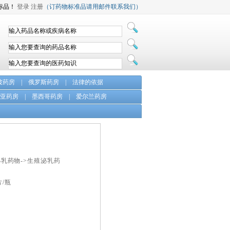
标品！
登录
注册
（订药物标准品请用邮件联系我们）
坡药房
|
俄罗斯药房
|
法律的依据
亚药房
|
墨西哥药房
|
爱尔兰药房
泌乳药物->生殖泌乳药
片/瓶