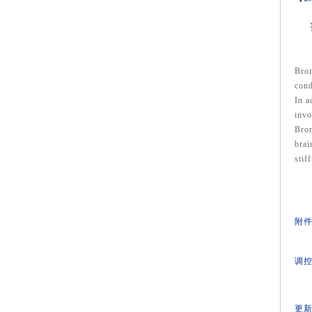
Brom
cond
In a
invo
Brom
brai
stif
附件
调控
更新