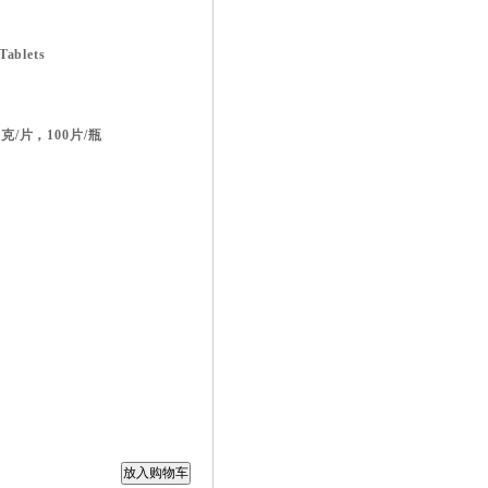
ablets
5毫克/片，100片/瓶