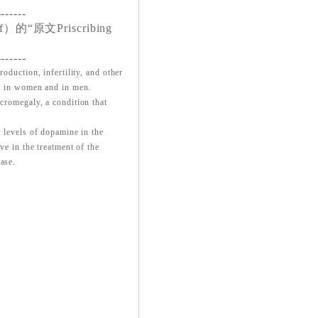
-------
“原文Priscribing
-------
oduction, infertility, and other
rs in women and in men.
acromegaly, a condition that
w levels of dopamine in the
ve in the treatment of the
ase.