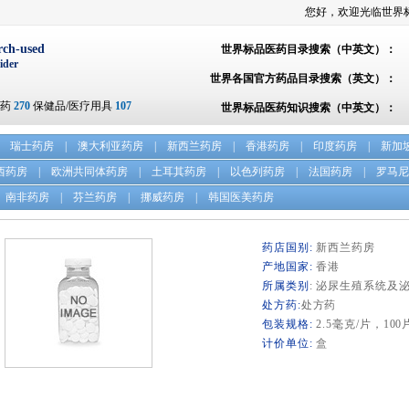
您好，欢迎光临世界
rch-used
世界标品医药目录搜索（中英文）：
ider
世界各国官方药品目录搜索（英文）：
方药
270
保健品/医疗用具
107
世界标品医药知识搜索（中英文）：
瑞士药房
|
澳大利亚药房
|
新西兰药房
|
香港药房
|
印度药房
|
新加
西药房
|
欧洲共同体药房
|
土耳其药房
|
以色列药房
|
法国药房
|
罗马尼
南非药房
|
芬兰药房
|
挪威药房
|
韩国医美药房
药店国别:
新西兰药房
产地国家:
香港
所属类别
: 泌尿生殖系统及
处方药:
处方药
包装规格:
2.5毫克/片，100
计价单位:
盒