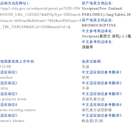
品相关信息网址1:
原产地英文商品名:
://app1.sfda.gov.cn/webportal/portal.po?UID=DW
Sicriptan(New Zealand
WOUID_URL_11635827&&POpType=DBSearch
PARLODEL)-5mg/Tablet,30T
原产地英文药品名:
bSearch=dbDetail&dbDetail=7804&selDbName=P
BROMOCRIPTINE
_TBL_TABLE8&tblCol=OID&mainUid=dj
中文参考商品译名:
Sicriptan(新西兰 保乳)-2.
中文参考药品译名:
溴隐亭
地国家批准上市年份:
临床试验期:
9/11/09
完成
适应病症1:
中文适应病症参考翻译1:
norrhea
经闭
适应病症2:
中文适应病症参考翻译2:
tility
不孕
适应病症3:
中文适应病症参考翻译3:
 prolactin levels
高催乳素分泌
适应病症4:
中文适应病症参考翻译4:
actin-secreting tumors
催乳素分泌型肿瘤
适应病症5:
中文适应病症参考翻译5:
inson's disease
帕金森(氏)病