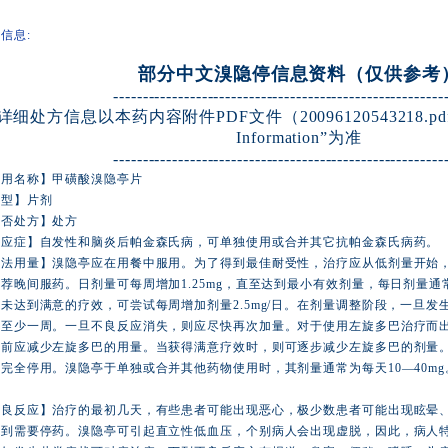
信息:
部分中文溴隐停信息资料（仅供参考
--------------------------------------------------------
详细处方信息以本药内容附件PDF文件（20096120543218.pdf）的
Information”为准
--------------------------------------------------------
通用名称】甲磺酸溴隐亭片
剂型】片剂
是否处方】处方
适应症】自发性和脑炎后帕金森氏病，可单独使用或合并其它抗帕金森氏病药。
法用量】溴隐亭应在用餐中服用。为了得到最佳耐受性，治疗应从低剂量开始，每
荐晚间服药。日剂量可每周增加1.25mg，直至达到最小有效剂量，每日剂量通常
未达到满意的疗效，可尝试每周增加剂量2.5mg/日。在剂量调整阶段，一旦
，至少一周。一旦不良反应消失，则应尽快再次加量。对于使用左旋多巴治疗而
亭前应减少左旋多巴的用量。当获得满意疗效时，则可逐步减少左旋多巴的剂量
完全停用。溴隐亭于单独或合并其他药物使用时，其剂量通常为每天10—40m
。
不良反应】治疗的最初几天，有些患者可能出现恶心，极少数患者可能出现眩晕
重到需要停药。溴隐亭可引起直立性低血压，个别病人会出现虚脱，因此，病人