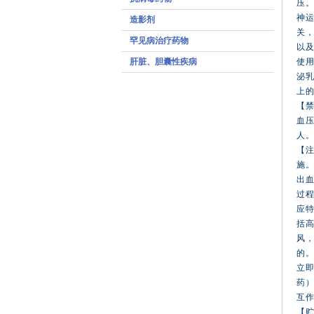
压
神
造影剂
关
罕见病治疗药物
以
肝脏、胆囊性疾病
使
泌乳
上
【
血
人。
【
施
出
过
应
括
风
的
立
药
互
【贮