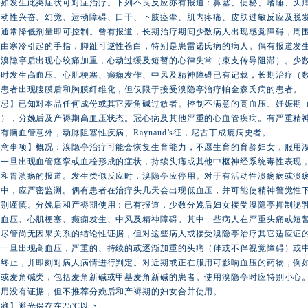
。如发生此类症状可对症治疗。下列不良反应亦有报道：鼻塞、便秘、嗜睡、头
运动性兴奋、幻觉、运动障碍、口干、下肢痉挛、肌内疼痛、皮肤过敏反应及脱
，通常降低剂量即可控制。曾有报道，长期治疗期间少数病人出现感觉障碍，周
及由寒冷引起的手指，脚趾可逆性苍白，特别是患雷诺氏病的病人。偶有报道发
用溴隐亭后出现心绞痛加重，心动过缓及短暂的心律失常（束支传导阻滞）。少
时发生高血压、心肌梗塞、癫痫发作、中风及精神障碍已有记载，长期治疗（数
的患者出现腹膜后和胸膜纤维化，但仅限于接受溴隐亭治疗帕金森氏病的患者。
禁忌】已知对本品任何成份或其它麦角碱过敏者。控制不满意的高血压、妊娠期
压），分娩后及产褥期高血压状态。冠心病及其他严重的心血管疾病。有严重精神
有脑血管意外，动脉阻塞性疾病、Raynaud’s征，尼古丁成瘾病史者。
注意事项】概况：溴隐亭治疗可能会恢复生育能力，不愿生育的育龄妇女，服用
。一旦出现血管痉挛或血栓形成的症状，持续头痛或其他中枢神经系统毒性表现
血和胃溃疡的报道。发生类似反应时，溴隐亭应停用。对于有活动性溃疡病或溃
程中，应严密监测。偶有患者在治疗头几天会出现低血压，并可能使精神警觉性
特别谨慎。分娩后和产褥期使用：已有报道，少数分娩后妇女接受溴隐亭抑制泌
高血压、心肌梗塞、癫痫发生、中风及精神障碍。其中一些病人在严重头痛或短
，尽管尚无因果关系的结论性证据，但对这些病人或接受溴隐亭治疗其它适应证
。一旦出现高血压，严重的、持续的或逐渐加重的头痛（伴或不伴视觉障碍）或
即终止，并即刻对病人病情进行判定。对近期或正在服用可影响血压的药物，例
）或麦角碱类，包括麦角新碱或甲基麦角新碱的患者。使用溴隐亭时应特别小心
作用没有证据，但不推荐分娩后和产褥期的妇女合并使用。
藏】避光保存在25℃以下。