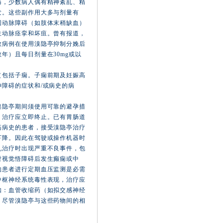
痛，少数病人偶有精神紊乱、精
发。这些副作用大多与剂量有
围动脉障碍（如肢体末稍缺血）
生动脉痉挛和坏疽。曾有报道，
数病例在使用溴隐亭抑制分娩后
年）且每日剂量在30mg或以
（包括子痫。子痫前期及妊娠高
障碍的症状和/或病史的病
溴隐亭期间须使用可靠的避孕措
，治疗应立即终止。已有胃肠道
疡病史的患者，接受溴隐亭治疗
下降。因此在驾驶或操作机器时
乳治疗时出现严重不良事件，包
暂视觉悟障碍后发生癫痫或中
的患者进行定期血压监测是必需
中枢神经系统毒性表现，治疗应
如：血管收缩药（如拟交感神经
。尽管溴隐亭与这些药物间的相