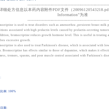
--------------------------------------------------------
详细处方信息以本药内容附件PDF文件（20096120543218.pdf）的
Information”为准
--------------------------------------------------------
ocriptine is used to treat disorders such as amenorrhea ,persistent breast milk pr
itions associated with high prolactin levels caused by prolactin-secreting tumo
ddition, bromocriptine reduces growth hormone level. This is useful in treating 
lves excessive growth.
ocriptine is also used to treat Parkinson's disease, which is associated with lo
n. Bromocriptine has effects similar to those of dopamine, which makes it effecti
fness, tremors, spasms, and poor muscle control associated with Parkinson's dise
:
比例: 100%
日期: