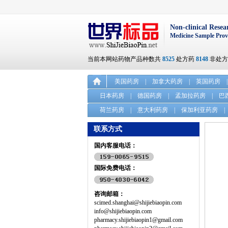
Non-clinical Resea
Medicine Sample Prov
当前本网站药物产品种数共
8525
处方药
8148
非处
美国药房
|
加拿大药房
|
英国药房
|
日本药房
|
德国药房
|
孟加拉药房
|
巴
荷兰药房
|
意大利药房
|
保加利亚药房
|
联系方式
国内客服电话：
国际免费电话：
咨询邮箱：
scimed.shanghai@shijiebiaopin.com
info@shijiebiaopin.com
pharmacy.shijiebiaopin1@gmail.com