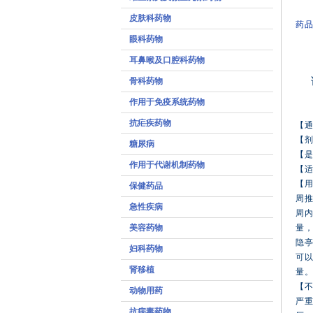
皮肤科药物
药品
眼科药物
耳鼻喉及口腔科药物
骨科药物
作用于免疫系统药物
抗疟疾药物
【
【
糖尿病
【
作用于代谢机制药物
【
【用
保健药品
周推
急性疾病
周内
美容药物
量
隐
妇科药物
可以
肾移植
量
【
动物用药
严
抗病毒药物