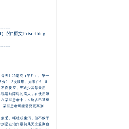
）
-------
“原文Priscribing
-------
天1.25毫克（半片）。第一
分2—3次服用。如果在6—8
发生不良反应，应减少其每天用
出现运动障碍的病人，在使用溴
。在某些患者中，左旋多巴甚至
g。某些患者可能需要更高剂
、疲乏、呕吐或腹泻，但不致于
特别是在治疗最初几天应监测血