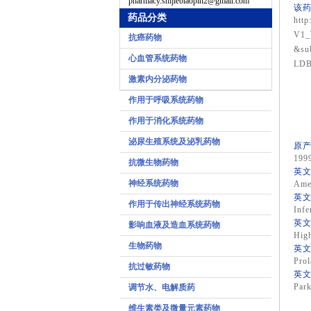
pharmacy.shijiebiaopin2@gmail.com
该药
药品分类
http
V1_
抗癌药物
&su
心血管系统药物
LDB
激素内分泌药物
作用于呼吸系统药物
作用于消化系统药物
泌尿生殖系统及泌乳药物
原产
199
抗微生物药物
英文
神经系统药物
Ame
英文
作用于传出神经系统药物
Infer
英文
影响血液及造血系统药物
High
生物药物
英文
Prol
抗过敏药物
英文
Park
调节水、电解质药
维生素类及微量元素药物